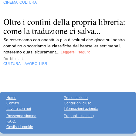
CINEMA
CULTURA
,
Oltre i confini della propria libreria:
come la traduzione ci salva...
Se osserviamo con onestà la pila di volumi che giace sul nostro
comodino o scorriamo le classifiche dei bestseller settimanali,
noteremo quasi sicurament...
Leggere il seguito
Da
Nicolasit
CULTURA
LAVORO
LIBRI
,
,
Home
Presentazione
Contatti
Condizioni d'uso
Lavora con noi
Informazioni azienda
Rassegna stampa
Proponi il tuo blog
F.A.Q.
Gestisci i cookie