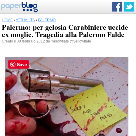
HOME
›
ATTUALITÀ
›
PALERMO
Palermo: per gelosia Carabiniere uccide
ex moglie. Tragedia alla Palermo Falde
Creato il 08 febbraio 2012 da
Yellowflate
@yellowflate
Save