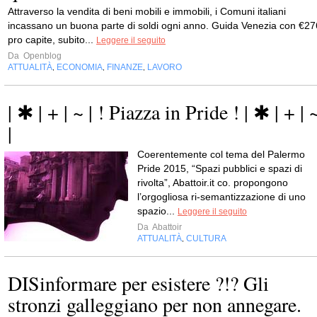
Attraverso la vendita di beni mobili e immobili, i Comuni italiani
incassano un buona parte di soldi ogni anno. Guida Venezia con €27
pro capite, subito...
Leggere il seguito
Da
Openblog
ATTUALITÀ
ECONOMIA
FINANZE
LAVORO
,
,
,
| ✱ | + | ~ | ! Piazza in Pride ! | ✱ | + | 
|
Coerentemente col tema del Palermo
Pride 2015, “Spazi pubblici e spazi di
rivolta”, Abattoir.it co. propongono
l’orgogliosa ri-semantizzazione di uno
spazio...
Leggere il seguito
Da
Abattoir
ATTUALITÀ
CULTURA
,
DISinformare per esistere ?!? Gli
stronzi galleggiano per non annegare.