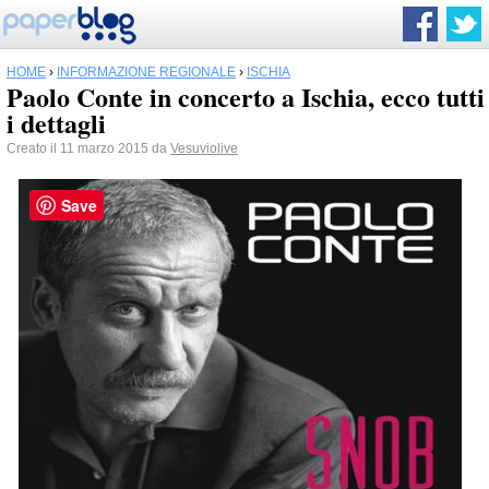
HOME
›
INFORMAZIONE REGIONALE
›
ISCHIA
Paolo Conte in concerto a Ischia, ecco tutti
i dettagli
Creato il 11 marzo 2015 da
Vesuviolive
Save