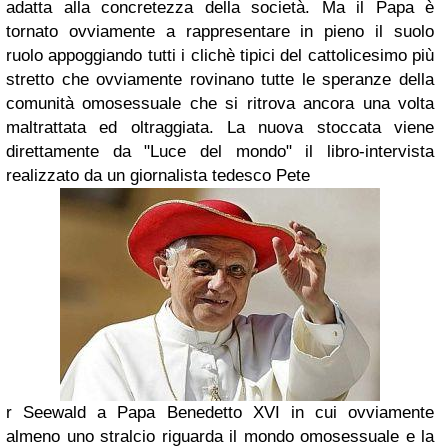
adatta alla concretezza della società.
Ma il
Papa
è
tornato ovviamente a rappresentare i
n pieno il suolo
ruolo appoggiando tutti i clichè tipici del
cattolicesimo
più
stretto che ovviamente rovinano tutte le speranze della
comunità omosessuale
che si ritrova ancora una volta
maltrattata ed oltraggiata.
La nuova
stoccata viene
direttamente da "
Luce del mondo
" il libro-intervista
realizzato da un giornalista te
desco Pete
r Seewald a
Papa Benedetto
XVI
in cui ovvia
m
ente
almeno uno str
alcio riguarda il mondo
omosessuale
e la