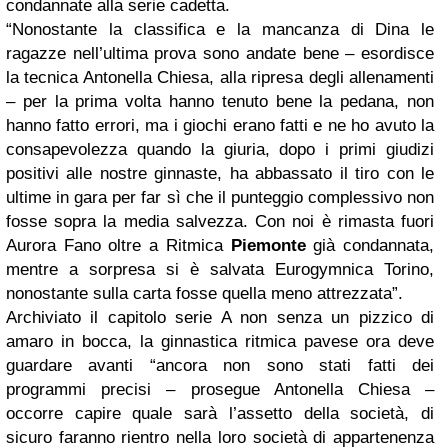
condannate alla serie cadetta.
“Nonostante la classifica e la mancanza di Dina le
ragazze nell’ultima prova sono andate bene – esordisce
la tecnica Antonella Chiesa, alla ripresa degli allenamenti
– per la prima volta hanno tenuto bene la pedana, non
hanno fatto errori, ma i giochi erano fatti e ne ho avuto la
consapevolezza quando la giuria, dopo i primi giudizi
positivi alle nostre ginnaste, ha abbassato il tiro con le
ultime in gara per far sì che il punteggio complessivo non
fosse sopra la media salvezza. Con noi è rimasta fuori
Aurora Fano oltre a Ritmica
Piemonte
già condannata,
mentre a sorpresa si è salvata Eurogymnica Torino,
nonostante sulla carta fosse quella meno attrezzata”.
Archiviato il capitolo serie A non senza un pizzico di
amaro in bocca, la ginnastica ritmica pavese ora deve
guardare avanti “ancora non sono stati fatti dei
programmi precisi – prosegue Antonella Chiesa –
occorre capire quale sarà l’assetto della società, di
sicuro faranno rientro nella loro società di appartenenza