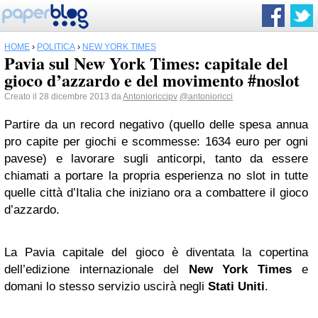
HOME
›
POLITICA
›
NEW YORK TIMES
Pavia sul New York Times: capitale del
gioco d’azzardo e del movimento #noslot
Creato il 28 dicembre 2013 da
Antonioriccipv
@antonioricci
Partire da un record negativo (quello delle spesa annua
pro capite per giochi e scommesse: 1634 euro per ogni
pavese) e lavorare sugli anticorpi, tanto da essere
chiamati a portare la propria esperienza no slot in tutte
quelle città d’Italia che iniziano ora a combattere il gioco
d’azzardo.
La Pavia capitale del gioco è diventata la copertina
dell’edizione internazionale del
New York Times
e
domani lo stesso servizio uscirà negli
Stati Uniti
.