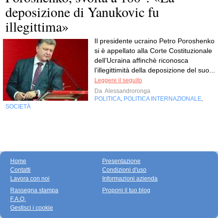
deposizione di Yanukovic fu
illegittima»
Il presidente ucraino Petro Poroshenko
si è appellato alla Corte Costituzionale
dell’Ucraina affinchè riconosca
l’illegittimità della deposizione del suo...
Leggere il seguito
Da
Alessandroronga
POLITICA
POLITICA INTERNAZIONALE
,
,
SOCIETÀ
Home
Presentazione
Contatti
Condizioni d'uso
Lavora con noi
Informazioni azienda
Rassegna stampa
Proponi il tuo blog
F.A.Q.
Gestisci i cookie