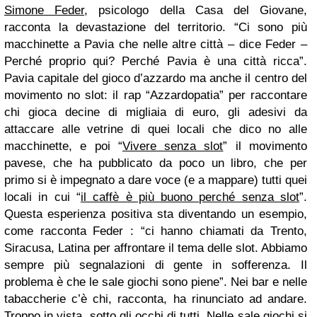
Simone Feder
, psicologo della Casa del Giovane,
racconta la devastazione del territorio. “Ci sono più
macchinette a Pavia che nelle altre città – dice Feder –
Perché proprio qui? Perché Pavia è una città ricca”.
Pavia capitale del gioco d’azzardo ma anche il centro del
movimento no slot: il rap “Azzardopatia” per raccontare
chi gioca decine di migliaia di euro, gli adesivi da
attaccare alle vetrine di quei locali che dico no alle
macchinette, e poi “
Vivere senza slot
” il movimento
pavese, che ha pubblicato da poco un libro, che per
primo si è impegnato a dare voce (e a mappare) tutti quei
locali in cui “
il caffè è più buono perché senza slot
”.
Questa esperienza positiva sta diventando un esempio,
come racconta Feder : “ci hanno chiamati da Trento,
Siracusa, Latina per affrontare il tema delle slot. Abbiamo
sempre più segnalazioni di gente in sofferenza. Il
problema è che le sale giochi sono piene”. Nei bar e nelle
tabaccherie c’è chi, racconta, ha rinunciato ad andare.
Troppo in vista, sotto gli occhi di tutti. Nelle sale giochi si