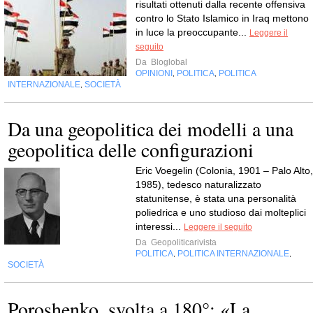
risultati ottenuti dalla recente offensiva
contro lo Stato Islamico in Iraq mettono
in luce la preoccupante...
Leggere il
seguito
Da
Bloglobal
OPINIONI
POLITICA
POLITICA
,
,
INTERNAZIONALE
SOCIETÀ
,
Da una geopolitica dei modelli a una
geopolitica delle configurazioni
Eric Voegelin (Colonia, 1901 – Palo Alto,
1985), tedesco naturalizzato
statunitense, è stata una personalità
poliedrica e uno studioso dai molteplici
interessi...
Leggere il seguito
Da
Geopoliticarivista
POLITICA
POLITICA INTERNAZIONALE
,
,
SOCIETÀ
Poroshenko, svolta a 180°: «La