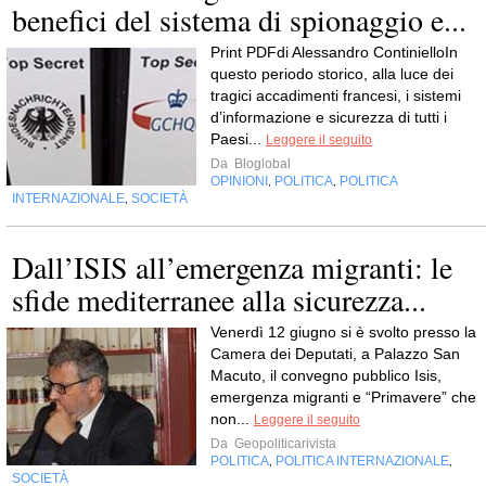
benefici del sistema di spionaggio e...
Print PDFdi Alessandro ContinielloIn
questo periodo storico, alla luce dei
tragici accadimenti francesi, i sistemi
d’informazione e sicurezza di tutti i
Paesi...
Leggere il seguito
Da
Bloglobal
OPINIONI
POLITICA
POLITICA
,
,
INTERNAZIONALE
SOCIETÀ
,
Dall’ISIS all’emergenza migranti: le
sfide mediterranee alla sicurezza...
Venerdì 12 giugno si è svolto presso la
Camera dei Deputati, a Palazzo San
Macuto, il convegno pubblico Isis,
emergenza migranti e “Primavere” che
non...
Leggere il seguito
Da
Geopoliticarivista
POLITICA
POLITICA INTERNAZIONALE
,
,
SOCIETÀ