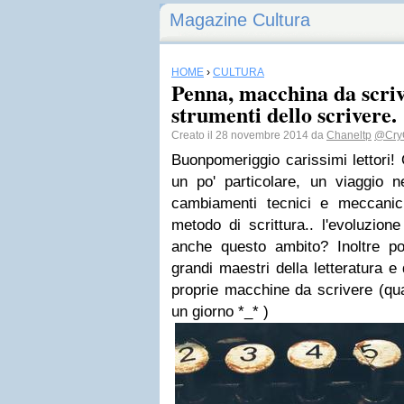
Magazine Cultura
HOME
›
CULTURA
Penna, macchina da scrive
strumenti dello scrivere.
Creato il 28 novembre 2014 da
Chaneltp
@Cry
Buonpomeriggio carissimi lettori!
un po' particolare, un viaggio n
cambiamenti tecnici e meccanic
metodo di scrittura.. l'evoluzion
anche questo ambito? Inoltre pot
grandi maestri della letteratura e
proprie macchine da scrivere (qu
un giorno *_* )