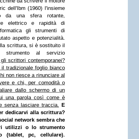
acchine da scrivere il motore
tric dell'Ibm (1960) l'insieme
ito da una sfera rotante,
e elettrico e rapidità di
formatica gli strumenti di
ato aspetto e potenzialità.
la scrittura, si è sostituito il
ile strumento al servizio
li scrittori contemporanei?
l tradizionale foglio bianco
chi non riesce a rinunciare al
vere e chi, per comodità o
aliare dallo schermo di un
cui una parola così come è
e senza lasciare traccia.
E
er dedicarvi alla scrittura?
 social network sembra che
ri utilizzi o lo strumento
 (tablet, pc, cellulare).