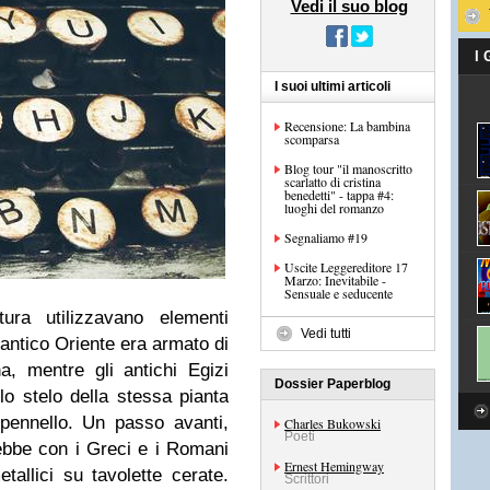
Vedi il suo blog
I
I suoi ultimi articoli
Recensione: La bambina
scomparsa
Blog tour "il manoscritto
scarlatto di cristina
benedetti" - tappa #4:
luoghi del romanzo
Segnaliamo #19
Uscite Leggereditore 17
Marzo: Inevitabile -
Sensuale e seducente
ura utilizzavano elementi
Vedi tutti
l'antico Oriente era armato di
na, mentre gli antichi Egizi
Dossier Paperblog
lo stelo della stessa pianta
pennello. Un passo avanti,
Charles Bukowski
Poeti
ebbe con i Greci e i Romani
Ernest Hemingway
etallici su tavolette cerate.
Scrittori