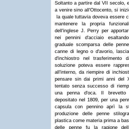
Soltanto a partire dal VII secolo, e
a venire sino all'Ottocento, si iniz
la quale tuttavia doveva essere 
mantenere la propria funzionali
dell'inglese J. Perry per apportar
nei
pennini d'acciaio
esaltando
graduale scomparsa delle penne
canne di legno o d'avorio, lasc
d'inchiostro nel trasferimento 
soluzione poteva essere rappre
all'interno, da riempire di inchio
pensare sin dai primi anni del 
tentato senza successo di riempir
una penna d'oca. Il brevetto d
depositato nel 1809, per una pen
capsula con pennino aprì la st
produzione delle
penne stilogra
plastica come materia prima a bas
delle penne fu la ragione dell