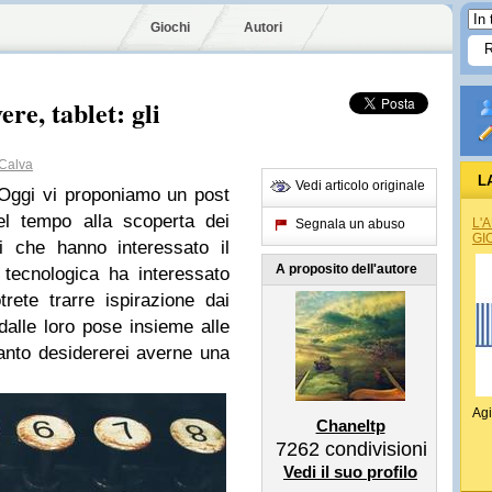
Giochi
Autori
re, tablet: gli
Calva
L
Vedi articolo originale
 Oggi vi proponiamo un post
el tempo alla scoperta dei
L'
Segnala un abuso
GI
i che hanno interessato il
A proposito dell'autore
e tecnologica ha interessato
rete trarre ispirazione dai
 dalle loro pose insieme alle
anto desidererei averne una
Agi
Chaneltp
7262
condivisioni
Vedi il suo profilo