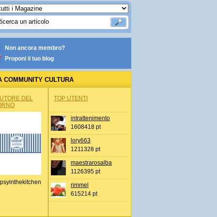
Non ancora membro?
Proponi il tuo blog
A COMMUNITY CULTURA
AUTORE DEL
TOP UTENTI
ORNO
intrattenimento
1608418 pt
lory663
1211328 pt
maestrarosalba
1126395 pt
psyinthekitchen
rimmel
615214 pt