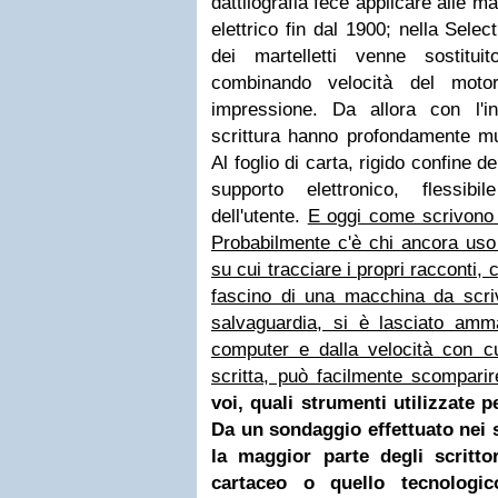
dattilografia fece applicare alle m
elettrico fin dal 1900; nella Selec
dei martelletti venne sostitu
combinando velocità del motor
impressione. Da allora con l'in
scrittura hanno profondamente mut
Al foglio di carta, rigido confine del
supporto elettronico, flessib
dell'utente.
E oggi come scrivono g
Probabilmente c'è chi ancora uso i
su cui tracciare i propri racconti, 
fascino di una macchina da scri
salvaguardia, si è lasciato amm
computer e dalla velocità con 
scritta, può facilmente scomparir
voi, quali strumenti utilizzate p
Da un sondaggio effettuato nei
la maggior parte degli scritto
cartaceo o quello tecnologico