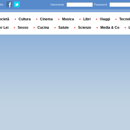
 su
Username
Password
ocietà
Cultura
Cinema
Musica
Libri
Viaggi
Tecnol
er Lei
Sesso
Cucina
Salute
Scienze
Media & Co