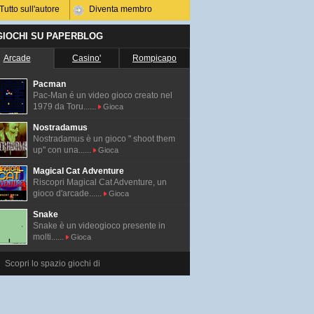
Tutto sull'autore
Diventa membro
 GIOCHI SU PAPERBLOG
Arcade
Casino'
Rompicapo
Pacman
Pac-Man é un video gioco creato nel
1979 da Toru......
Gioca
Nostradamus
Nostradamus è un gioco " shoot them
up" con una......
Gioca
Magical Cat Adventure
Riscopri Magical Cat Adventure, un
gioco d'arcade......
Gioca
Snake
Snake è un videogioco presente in
molti......
Gioca
Scopri lo spazio giochi di