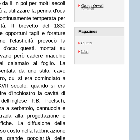
 da lì in poi per molti secoli
George Orwell
Scrittori
iò a utilizzare la penna d'oca
continuamente temperata per
tà.
Il brevetto del 1830
Magazines
e opportuni tagli e forature
ne l'elasticità provocò la
Cultura
 d'oca: questi, montati su
Libri
iavano però cadere macchie
dal calamaio al foglio. La
sentata da uno stilo, cavo
stro, cui si era cominciato a
XVII secolo, quando si era
e d'inchiostro la cavità di
ell'inglese F.B. Foelsch,
na a serbatoio, cannuccia e
rada alla progettazione e
fiche
.
La diffusione della
so costo nella fabbricazione
a grande popolarità delle