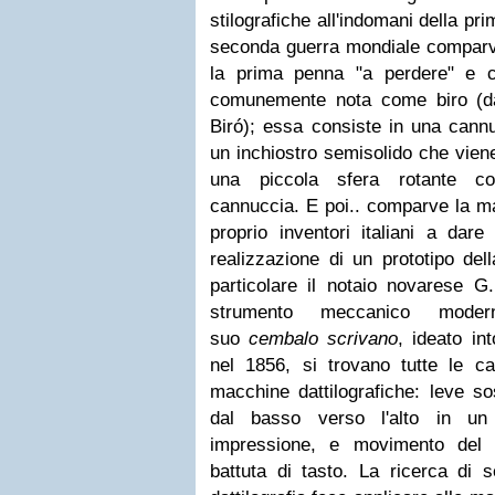
stilografiche all'indomani della p
seconda guerra mondiale comparve
la prima penna "a perdere" e 
comunemente nota come
biro
(da
Biró); essa consiste in una cannu
un inchiostro semisolido che viene 
una piccola sfera rotante coll
cannuccia.
E poi.. comparve la m
proprio inventori italiani a dare
realizzazione di un prototipo del
particolare il notaio novarese 
strumento meccanico moder
suo
cembalo scrivano
, ideato in
nel 1856, si trovano tutte le ca
macchine dattilografiche: leve so
dal basso verso l'alto in un
impressione, e movimento del c
battuta di tasto. La ricerca di 