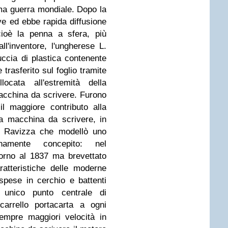
rima guerra mondiale. Dopo la
 ed ebbe rapida diffusione
cioè la
penna a sfera
, più
ll'inventore, l'ungherese L.
ccia di plastica contenente
trasferito sul foglio tramite
ocata all'estremità della
acchina da scrivere.
Furono
 il maggiore contributo alla
la macchina da scrivere, in
G. Ravizza che modellò uno
namente concepito: nel
torno al 1837 ma brevettato
ratteristiche delle moderne
spese in cerchio e battenti
 unico punto centrale di
arrello portacarta a ogni
sempre maggiori velocità in