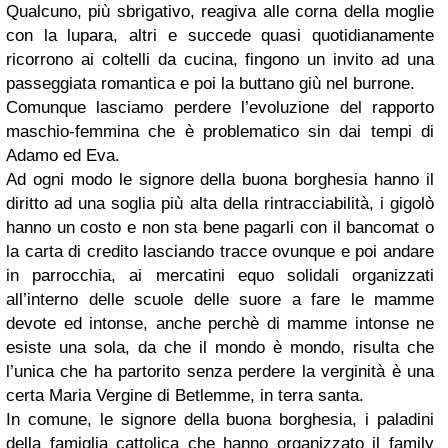
Qualcuno, più sbrigativo, reagiva alle corna della moglie
con la lupara, altri e succede quasi quotidianamente
ricorrono ai coltelli da cucina, fingono un invito ad una
passeggiata romantica e poi la buttano giù nel burrone.
Comunque lasciamo perdere l’evoluzione del rapporto
maschio-femmina che è problematico sin dai tempi di
Adamo ed Eva.
Ad ogni modo le signore della buona borghesia hanno il
diritto ad una soglia più alta della rintracciabilità, i gigolò
hanno un costo e non sta bene pagarli con il bancomat o
la carta di credito lasciando tracce ovunque e poi andare
in parrocchia, ai mercatini equo solidali organizzati
all’interno delle scuole delle suore a fare le mamme
devote ed intonse, anche perchè di mamme intonse ne
esiste una sola, da che il mondo è mondo, risulta che
l’unica che ha partorito senza perdere la verginità è una
certa Maria Vergine di Betlemme, in terra santa.
In comune, le signore della buona borghesia, i paladini
della famiglia cattolica che hanno organizzato il family