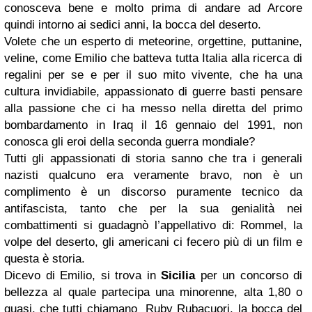
conosceva bene e molto prima di andare ad Arcore
quindi intorno ai sedici anni, la bocca del deserto.
Volete che un esperto di meteorine, orgettine, puttanine,
veline, come Emilio che batteva tutta Italia alla ricerca di
regalini per se e per il suo mito vivente, che ha una
cultura invidiabile, appassionato di guerre basti pensare
alla passione che ci ha messo nella diretta del primo
bombardamento in Iraq il 16 gennaio del 1991, non
conosca gli eroi della seconda guerra mondiale?
Tutti gli appassionati di storia sanno che tra i generali
nazisti qualcuno era veramente bravo, non è un
complimento è un discorso puramente tecnico da
antifascista, tanto che per la sua genialità nei
combattimenti si guadagnò l’appellativo di: Rommel, la
volpe del deserto, gli americani ci fecero più di un film e
questa è storia.
Dicevo di Emilio, si trova in
Sicilia
per un concorso di
bellezza al quale partecipa una minorenne, alta 1,80 o
quasi, che tutti chiamano Ruby Rubacuori, la bocca del