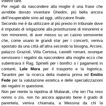
volevo fare.
Per regali da nascondere alla moglie è una frase che
avrebbe dovuto inventare Ghedini, più bella ancora
dell’insuperabile sino ad oggi, utilizzatore finale.
Secondo me è da utilizzare al più presto in tribunale dove
è imputato di istigazione alla prostituzione di minorenni e
non minorenni, di aver messo su un casino semovente
che, come usano le grandi star per i concerti, veniva
spostato da una città all’altra secondo la bisogna, Arcore,
palazzo Grazioli, Villa Certosa, castelli romani, ovunque
servissero i regalini da nascondere alla moglie ecco che
subentrava il Rag. Spinelli per i bonifici o i pagamenti in
contanti,
Lele Mora
per il trasporto e la logistica,
Tarantini per la ricerca della materia prima ed
Emilio
Fede
per la valutazione estetica e delle specializzazioni
dei regalini in questione.
Non per niente la nipotina di Mubarak, che ieri l’ha reso
nonno o zio, non ho ancora appurato bene il grado di
parentela, veniva chiamata, a Messina da chi la