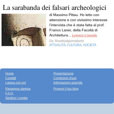
La sarabanda dei falsari archeologici
di Massimo Pittau. Ho letto con
attenzione e con vivissimo interesse
l’intervista che è stata fatta al prof.
Franco Laner, della Facoltà di
Architettura...
Leggere il seguito
Da
Rosebudgiornalismo
ATTUALITÀ
CULTURA
SOCIETÀ
,
,
Home
Presentazione
Contatti
Condizioni d'uso
Lavora con noi
Informazioni azienda
Rassegna stampa
Proponi il tuo blog
F.A.Q.
Gestisci i cookie