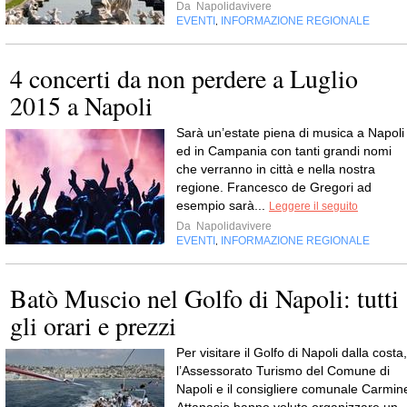
Da
Napolidavivere
EVENTI
INFORMAZIONE REGIONALE
,
4 concerti da non perdere a Luglio
2015 a Napoli
Sarà un’estate piena di musica a Napoli
ed in Campania con tanti grandi nomi
che verranno in città e nella nostra
regione. Francesco de Gregori ad
esempio sarà...
Leggere il seguito
Da
Napolidavivere
EVENTI
INFORMAZIONE REGIONALE
,
Batò Muscio nel Golfo di Napoli: tutti
gli orari e prezzi
Per visitare il Golfo di Napoli dalla costa,
l’Assessorato Turismo del Comune di
Napoli e il consigliere comunale Carmin
Attanasio hanno voluto organizzare un..