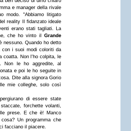
 ben deciso di dirlo chiaro
ramma e manager della rivale
suo modo.
"Abbiamo litigato
l reality Il fidanzato ideale
nti erano stati tagliati. La
e, che ho vinto il
Grande
n è nessuno.
Quando ho detto
 con i suoi modi coloriti da
 coatta. Non l’ho colpita, le
”. Non le ho aggredite, al
nata e poi le ho seguite in
cosa. Dite alla signora Gorio
elle mie colleghe, solo così
pergiurano di essere state
 staccate, forchette volanti,
ille prese. E che è! Manco
r cosa? Un programma che
i facciano il piacere.