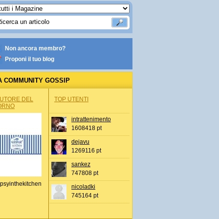
Non ancora membro?
Proponi il tuo blog
A COMMUNITY GOSSIP
AUTORE DEL
TOP UTENTI
ORNO
intrattenimento
1608418 pt
dejavu
1269116 pt
sankez
747808 pt
psyinthekitchen
nicoladki
745164 pt