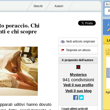
Giochi
Autori
to poraccio. Chi
ti e chi scopre
L
Vedi articolo originale
L'
Segnala un abuso
GI
A proposito dell'autore
Mysterics
941
condivisioni
Vedi il suo profilo
Vedi il suo blog
Agi
pparati uditivi hanno dovuto
I suoi ultimi articoli