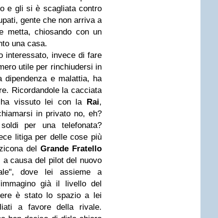
o e gli si è scagliata contro
pati, gente che non arriva a
ne metta, chiosando con un
to una casa.
to interessato, invece di fare
ero utile per rinchiudersi in
ta dipendenza e malattia, ha
re. Ricordandole la cacciata
 ha vissuto lei con la
Rai
,
hiamarsi in privato no, eh?
soldi per una telefonata?
ece litiga per delle cose più
zzicona del
Grande Fratello
i a causa del pilot del nuovo
ale", dove lei assieme a
mmagino già il livello del
re è stato lo spazio a lei
iati a favore della rivale.