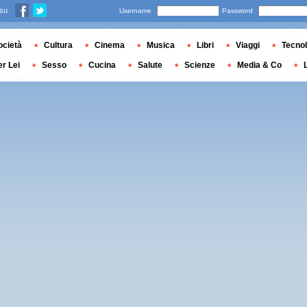
 su
Username
Password
ocietà
Cultura
Cinema
Musica
Libri
Viaggi
Tecnol
er Lei
Sesso
Cucina
Salute
Scienze
Media & Co