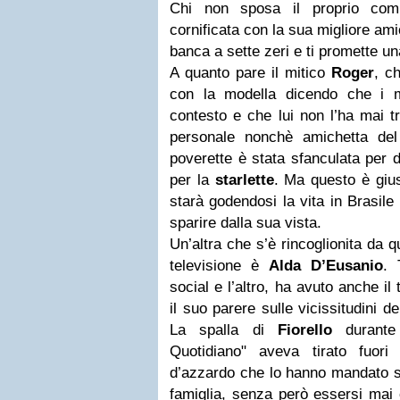
Chi non sposa il proprio com
cornificata con la sua migliore ami
banca a sette zeri e ti promette u
A quanto pare il mitico
Roger
, c
con la modella dicendo che i m
contesto e che lui non l’ha mai t
personale nonchè amichetta del
poverette è stata sfanculata per d
per la
starlette
. Ma questo è giu
starà godendosi la vita in Brasile
sparire dalla sua vista.
Un’altra che s’è rincoglionita da q
televisione è
Alda D’Eusanio
. 
social e l’altro, ha avuto anche i
il suo parere sulle vicissitudini d
La spalla di
Fiorello
durante 
Quotidiano" aveva tirato fuor
d’azzardo che lo hanno mandato sul
famiglia, senza però essersi mai