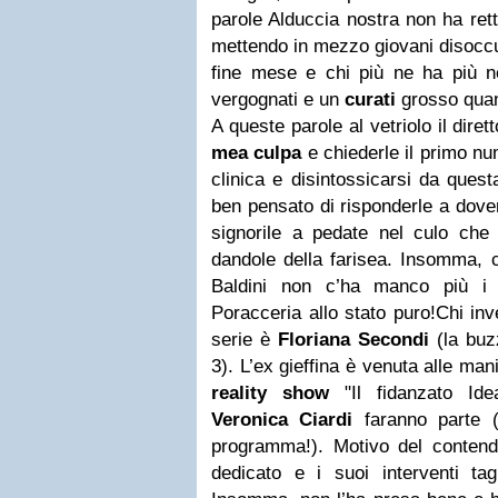
parole Alduccia nostra non ha rett
mettendo in mezzo giovani disoccu
fine mese e chi più ne ha più 
vergognati e un
curati
grosso quan
A queste parole al vetriolo il diret
mea culpa
e chiederle il primo num
clinica e disintossicarsi da ques
ben pensato di risponderle a dove
signorile a pedate nel culo che
dandole della farisea.
Insomma, c
Baldini non c’ha manco più i 
Poracceria allo stato puro!
Chi inv
serie è
Floriana
Secondi
(la bu
3). L’ex gieffina è venuta alle man
reality show
"Il fidanzato Ide
Veronica Ciardi
faranno parte (i
programma!). Motivo del contende
dedicato e i suoi interventi tagl