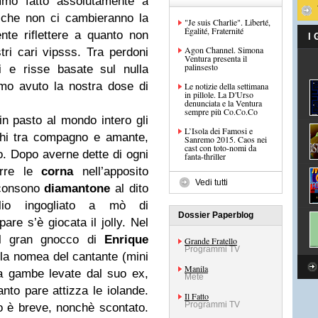
o fatto assolutamente a
che non ci cambieranno la
"Je suis Charlie". Liberté,
Égalité, Fraternité
te riflettere a quanto non
I
Agon Channel. Simona
ri cari vipsss. Tra perdoni
Ventura presenta il
palinsesto
li e risse basate sul nulla
mo avuto la nostra dose di
Le notizie della settimana
in pillole. La D'Urso
denunciata e la Ventura
sempre più Co.Co.Co
in pasto al mondo intero gli
L’Isola dei Famosi e
ghi tra compagno e amante,
Sanremo 2015. Caos nei
cast con toto-nomi da
o. Dopo averne dette di ogni
fanta-thriller
orre le
corna
nell’apposito
Vedi tutti
 consono
diamantone
al dito
lio ingogliato a mò di
Dossier Paperblog
are s’è giocata il jolly. Nel
el gran gnocco di
Enrique
Grande Fratello
Programmi TV
 la nomea del cantante (mini
Manila
a gambe levate dal suo ex,
Mete
to pare attizza le iolande.
Il Fatto
Programmi TV
o è breve, nonchè scontato.