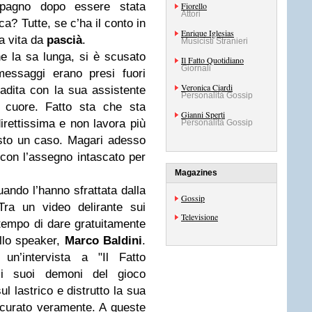
pagno dopo essere stata
Fiorello
Attori
ca? Tutte, se c’ha il conto in
Enrique Iglesias
na vita da
pascià
.
Musicisti Stranieri
he la sa lunga, si è scusato
Il Fatto Quotidiano
Giornali
essaggi erano presi fuori
Veronica Ciardi
radita con la sua assistente
Personalità Gossip
 cuore. Fatto sta che sta
Gianni Sperti
irettissima e non lavora più
Personalità Gossip
sto un caso. Magari adesso
 con l’assegno intascato per
Magazines
uando l’hanno sfrattata dalla
Gossip
Tra un video delirante sui
Televisione
l tempo di dare gratuitamente
ello speaker,
Marco Baldini
.
un’intervista a "Il Fatto
i i suoi demoni del gioco
 lastrico e distrutto la sua
 curato veramente. A queste