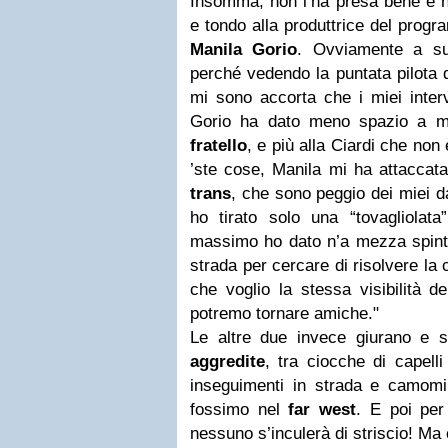
Insomma, non l’ha presa bene e ha
e tondo alla produttrice del prog
Manila
Gorio
. Ovviamente a 
perché vedendo la puntata pilota de
mi sono accorta che i miei interve
Gorio ha dato meno spazio a m
fratello
, e più alla Ciardi che no
’ste cose, Manila mi ha attaccata
trans
, che sono peggio dei miei da
ho tirato solo una “tovagliolata
massimo ho dato n’a mezza spinto
strada per cercare di risolvere la 
che voglio la stessa visibilità d
potremo tornare amiche."
Le altre due invece giurano e s
aggredite
, tra ciocche di capelli
inseguimenti in strada e camom
fossimo nel
far west
. E poi pe
nessuno s’inculerà di striscio! Ma c