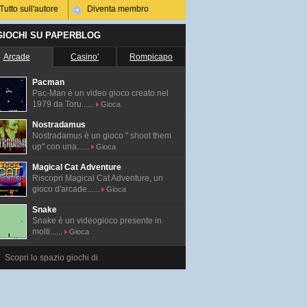
Tutto sull'autore
Diventa membro
 GIOCHI SU PAPERBLOG
Arcade
Casino'
Rompicapo
Pacman
Pac-Man é un video gioco creato nel
1979 da Toru......
Gioca
Nostradamus
Nostradamus è un gioco " shoot them
up" con una......
Gioca
Magical Cat Adventure
Riscopri Magical Cat Adventure, un
gioco d'arcade......
Gioca
Snake
Snake è un videogioco presente in
molti......
Gioca
Scopri lo spazio giochi di