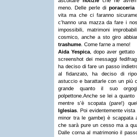
ascoltare
notizie
che ne avremm
meno. Delle perle di
poracceria
vita ma che ci faranno sicuramen
c’hanno una mazza da fare i nost
impossibili, matrimoni improbabi
cosmico, anche a sto giro abbia
trashume
. Come farne a meno!
Aida Yespica
, dopo aver gettato 
screenshot dei messaggi fedifra
ha deciso di fare un passo indietr
al fidanzato, ha deciso di rip
astuccio e barattarle con un più
grande quanto il suo orgog
polpettone.
Anche se lei a quanto p
mentre s’è scopata (pare!) qu
Iglesias
. Poi evidentemente vista
minor tra le gambe) è scappata 
che sarà pure un cesso ma a quan
Dalle corna al matrimonio il pass