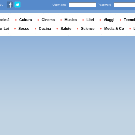
 su
Username
Password
ocietà
Cultura
Cinema
Musica
Libri
Viaggi
Tecnol
er Lei
Sesso
Cucina
Salute
Scienze
Media & Co