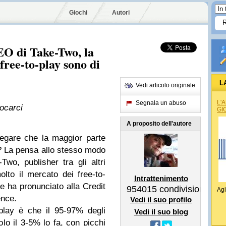
Giochi
Autori
CEO di Take-Two, la
free-to-play sono di
L
Vedi articolo originale
L'
Segnala un abuso
ocarci
GI
A proposito dell'autore
egare che la maggior parte
ra? La pensa allo stesso modo
wo, publisher tra gli altri
to il mercato dei free-to-
Intrattenimento
e ha pronunciato alla Credit
954015
condivisioni
Agi
ence.
Vedi il suo profilo
-play è che il 95-97% degli
Vedi il suo blog
olo il 3-5% lo fa, con picchi