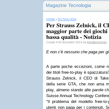
Magazine Tecnologia
HOME
›
TECNOLOGIA
Per Strauss Zelnick, il 
maggior parte dei giochi 
bassa qualità - Notizia
Creato il 04 dicembre 2014 da
Intrattenimento
E non c'è nessuno che paga per gi
A parte poche eccezioni, come n
dei titoli free-to-play è spazzatu
Strauss Zelnick, il CEO di Take-T
della serie GTA, che non ama mol
play, almeno stando alle parole ch
Suisse Annual Technology Confer
"Il problema del modello free-to
utenti non paga per i contenuti. S