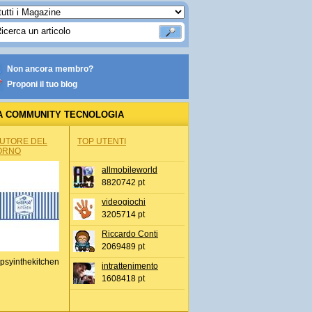
Non ancora membro?
Proponi il tuo blog
A COMMUNITY TECNOLOGIA
AUTORE DEL
TOP UTENTI
ORNO
allmobileworld
8820742 pt
videogiochi
3205714 pt
Riccardo Conti
2069489 pt
psyinthekitchen
intrattenimento
1608418 pt