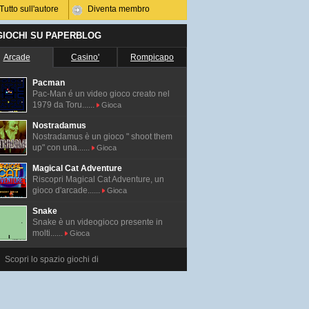
Tutto sull'autore
Diventa membro
 GIOCHI SU PAPERBLOG
Arcade
Casino'
Rompicapo
Pacman
Pac-Man é un video gioco creato nel
1979 da Toru......
Gioca
Nostradamus
Nostradamus è un gioco " shoot them
up" con una......
Gioca
Magical Cat Adventure
Riscopri Magical Cat Adventure, un
gioco d'arcade......
Gioca
Snake
Snake è un videogioco presente in
molti......
Gioca
Scopri lo spazio giochi di