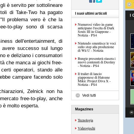
 gli è servito per sottolineare
itoli di Take-Two ha pagato
I suoi ultimi articoli
I
"Il problema vero è che la
Numerosi video in-game
ree-to-play sono di scarsa
anticipano l'uscita di Dark
Souls III in Giappone -
Notizia - PS4
iness dell'entertainment, di
Nintendo smentisce le voci
sullo stop alla produzione
ad avere successo sul lungo
di Wii U - Notizia
no e deliziano i consumatori
Bungie presenterà stasera i
nuovi contenuti di Destiny
lità che manca ai giochi free-
- Notizia - PS4
erti operatori, stando alle
Il trailer di lancio
rebbe campare facendo solo
giapponese di Hatsune
Miku: Project Diva X -
Notizia - PS4
hiarazioni, Zelnick non ha
Vedi tutti
mercato free-to-play, anche
 è molto esperta.
Magazines
Tecnologia
Videogiochi