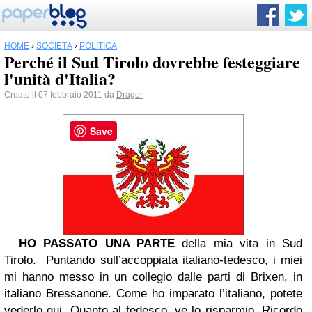
HOME
›
SOCIETÀ
›
POLITICA
Perché il Sud Tirolo dovrebbe festeggiare
l'unità d'Italia?
Creato il 07 febbraio 2011 da
Dragor
Save
HO PASSATO UNA PARTE
della mia vita in Sud
Tirolo. Puntando sull’accoppiata italiano-tedesco, i miei
mi hanno messo in un collegio dalle parti di Brixen, in
italiano Bressanone. Come ho imparato l’italiano, potete
vederlo qui. Quanto al tedesco, ve lo risparmio. Ricordo