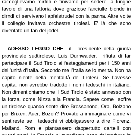
raccoglievamo mirtilli e finivamo per sederci a lunghe
tavole di una fattoria dove graziose fanciulle bionde in
dirndl ci servivano l’apfelstrudel con la panna. Altre volte
il collegio invitava orchestre tirolesi. E’ là che sono
diventato un fan del jodel.
ADESSO LEGGO CHE
il
presidente della giunta
provinciale sudtirolese, Luis Durnwalder, rifiuta di far
partecipare il Sud Tirolo ai festeggiamenti per i 150 anni
dell’unità d’Italia. Secondo me l’Italia se lo merita. Non ha
capito niente della mentalità dei tirolesi. Se l’avesse
capita, non avrebbe tradotto i nomi tedeschi in italiano.
Non dimentichiamo che il Sud Tirolo è stato annesso con
la forza, come Nizza alla Francia. Sapete come soffre
un tirolese quando sente dire Bressanone, Ora, Bolzano
per Brixen, Auer, Bozen? Provate a immaginare come vi
sentireste se i tedeschi vi obbligassero a dire Florenz,
Mailand, Rom e piantassero dappertutto cartelli con