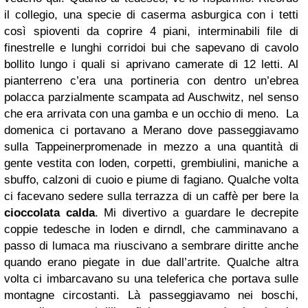
il collegio, una specie di caserma asburgica con i tetti
così spioventi da coprire 4 piani, interminabili file di
finestrelle e lunghi corridoi bui che sapevano di cavolo
bollito lungo i quali si aprivano camerate di 12 letti. Al
pianterreno c’era una portineria con dentro un’ebrea
polacca parzialmente scampata ad Auschwitz, nel senso
che era arrivata con una gamba e un occhio di meno. La
domenica ci portavano a Merano dove passeggiavamo
sulla Tappeinerpromenade in mezzo a una quantità di
gente vestita con loden, corpetti, grembiulini, maniche a
sbuffo, calzoni di cuoio e piume di fagiano. Qualche volta
ci facevano sedere sulla terrazza di un caffè per bere la
cioccolata calda
. Mi divertivo a guardare le decrepite
coppie tedesche in loden e dirndl, che camminavano a
passo di lumaca ma riuscivano a sembrare diritte anche
quando erano piegate in due dall’artrite. Qualche altra
volta ci imbarcavano su una teleferica che portava sulle
montagne circostanti. Là passeggiavamo nei boschi,