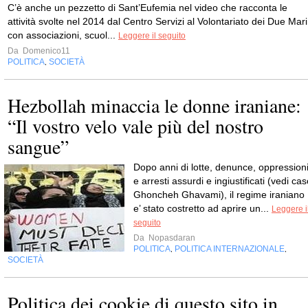
C’è anche un pezzetto di Sant’Eufemia nel video che racconta le
attività svolte nel 2014 dal Centro Servizi al Volontariato dei Due Mari
con associazioni, scuol...
Leggere il seguito
Da
Domenico11
POLITICA
SOCIETÀ
,
Hezbollah minaccia le donne iraniane:
“Il vostro velo vale più del nostro
sangue”
Dopo anni di lotte, denunce, oppression
e arresti assurdi e ingiustificati (vedi ca
Ghoncheh Ghavami), il regime iraniano
e’ stato costretto ad aprire un...
Leggere i
seguito
Da
Nopasdaran
POLITICA
POLITICA INTERNAZIONALE
,
,
SOCIETÀ
Politica dei cookie di questo sito in