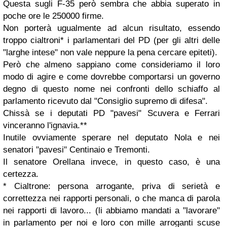
Qu
esta sugli F-35 però sembra che abbia superato in
poche ore le 250000 firme.
Non porterà ugualmente ad alcun risultato, essendo
troppo cialtroni
*
i parlamentari del PD (per gli altri delle
"larghe intese" non vale neppure la pena cercare epiteti).
Però che almeno sappiano come consideriamo il loro
modo di agire e come dovrebbe comportarsi un governo
degno di questo nome nei confronti dello schiaffo al
parlamento ricevuto dal "Consiglio supremo di difesa".
Chissà se i deputati PD "pavesi" Scuvera e Ferrari
vinceranno l'ignavia.**
Inutile ovviamente sperare nel deputato Nola e nei
senatori "pavesi" Centinaio e Tremonti.
Il senatore Orellana invece, in questo caso, è una
certezza.
* Cialtrone: persona arrogante, priva di serietà e
correttezza nei rapporti personali, o che manca di parola
nei rapporti di lavoro... (li abbiamo mandati a "lavorare"
in parlamento per noi e loro con mille arroganti scuse