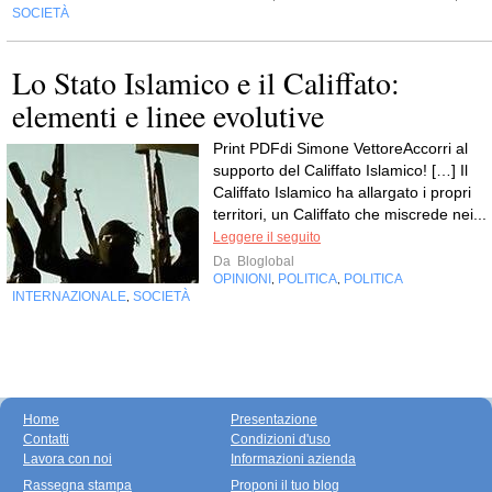
SOCIETÀ
Lo Stato Islamico e il Califfato:
elementi e linee evolutive
Print PDFdi Simone VettoreAccorri al
supporto del Califfato Islamico! […] Il
Califfato Islamico ha allargato i propri
territori, un Califfato che miscrede nei...
Leggere il seguito
Da
Bloglobal
OPINIONI
POLITICA
POLITICA
,
,
INTERNAZIONALE
SOCIETÀ
,
Home
Presentazione
Contatti
Condizioni d'uso
Lavora con noi
Informazioni azienda
Rassegna stampa
Proponi il tuo blog