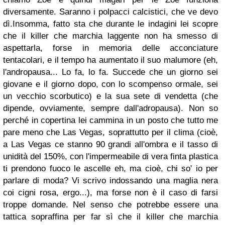
diversamente. Saranno i polpacci calcistici, che ve devo
dì.Insomma, fatto sta che durante le indagini lei scopre
che il killer che marchia laggente non ha smesso di
aspettarla, forse in memoria delle acconciature
tentacolari, e il tempo ha aumentato il suo malumore (eh,
l'andropausa... Lo fa, lo fa. Succede che un giorno sei
giovane e il giorno dopo, con lo scompenso ormale, sei
un vecchio scorbutico) e la sua sete di vendetta (che
dipende, ovviamente, sempre dall'adropausa). Non so
perché in copertina lei cammina in un posto che tutto me
pare meno che Las Vegas, soprattutto per il clima (cioè,
a Las Vegas ce stanno 90 grandi all'ombra e il tasso di
unidità del 150%, con l'impermeabile di vera finta plastica
ti prendono fuoco le ascelle eh, ma cioè, chi so' io per
parlare di moda? Vi scrivo indossando una maglia nera
coi cigni rosa, ergo...), ma forse non è il caso di farsi
troppe domande. Nel senso che potrebbe essere una
tattica sopraffina per far sì che il killer che marchia