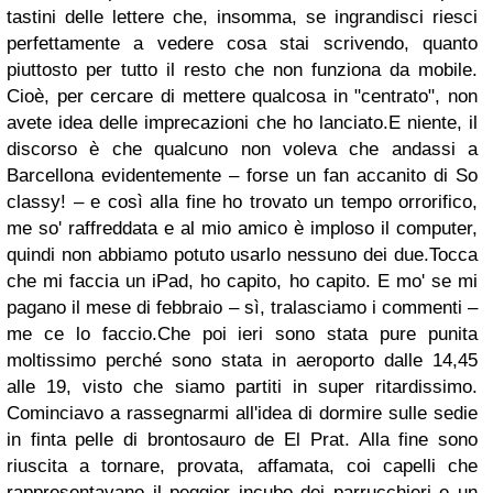
tastini delle lettere che, insomma, se ingrandisci riesci
perfettamente a vedere cosa stai scrivendo, quanto
piuttosto per tutto il resto che non funziona da mobile.
Cioè, per cercare di mettere qualcosa in "centrato", non
avete idea delle imprecazioni che ho lanciato.E niente, il
discorso è che qualcuno non voleva che andassi a
Barcellona evidentemente – forse un fan accanito di So
classy! – e così alla fine ho trovato un tempo orrorifico,
me so' raffreddata e al mio amico è imploso il computer,
quindi non abbiamo potuto usarlo nessuno dei due.Tocca
che mi faccia un iPad, ho capito, ho capito. E mo' se mi
pagano il mese di febbraio – sì, tralasciamo i commenti –
me ce lo faccio.Che poi ieri sono stata pure punita
moltissimo perché sono stata in aeroporto dalle 14,45
alle 19, visto che siamo partiti in super ritardissimo.
Cominciavo a rassegnarmi all'idea di dormire sulle sedie
in finta pelle di brontosauro de El Prat. Alla fine sono
riuscita a tornare, provata, affamata, coi capelli che
rappresentavano il peggior incubo dei parrucchieri e un