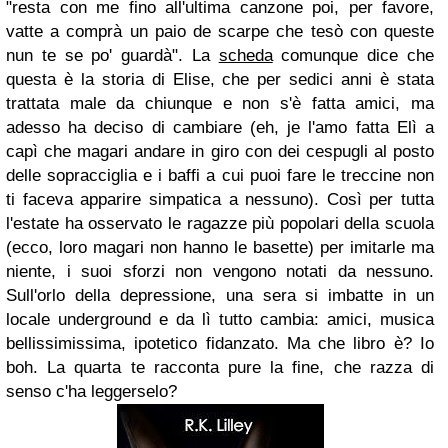
"resta con me fino all'ultima canzone poi, per favore,
vatte a comprà un paio de scarpe che tesò con queste
nun te se po' guardà". La
scheda
comunque dice che
questa è la storia di Elise, che per sedici anni è stata
trattata male da chiunque e non s'è fatta amici, ma
adesso ha deciso di cambiare (eh, je l'amo fatta Elì a
capì che magari andare in giro con dei cespugli al posto
delle sopracciglia e i baffi a cui puoi fare le treccine non
ti faceva apparire simpatica a nessuno). Così per tutta
l'estate ha osservato le ragazze più popolari della scuola
(ecco, loro magari non hanno le basette) per imitarle ma
niente, i suoi sforzi non vengono notati da nessuno.
Sull'orlo della depressione, una sera si imbatte in un
locale underground e da lì tutto cambia: amici, musica
bellissimissima, ipotetico fidanzato. Ma che libro è? Io
boh. La quarta te racconta pure la fine, che razza di
senso c'ha leggerselo?