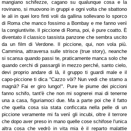
mangiano schifezze, cagano su qualunque cosa e la
rovinano, si muovono in gruppi e ogni volta che sbattono
le ali in quei loro finti voli da gallina sollevano lo sporco
di Roma che manco fossimo a Bombay e me fanno venì
la congiuntivite. Il piccione di Roma, poi, è pure coatto. È
diventato il classico tassista panzone che sembra uscito
da un film di Verdone. Il piccione, qui, non vola più.
Cammina, attraversa sulle strisce (true story), neanche
si scansa quando passi te, praticamente manca solo che
quando cerchi di passargli in mezzo perché, santo cielo,
devi proprio andare di là, il gruppo ti guardi male e il
capo-piccione ti dica "Cazzo vòi? Nun vedi che stamo a
magnà? Fai er giro lungo!". Pure le piume dei piccioni
fanno schifo, tant'è che non mi sognerei mai di tenerne
una a casa, figuriamoci due. Ma a parte poi che il fatto
che quella cosa sia stata conficcata nella pelle di un
piccione veramente mi fa venì gli incubi, oltre il terrore
che dopo aver preso in mano quelle cose schifose l'unica
altra cosa che vedrò in vita mia è il reparto malattie