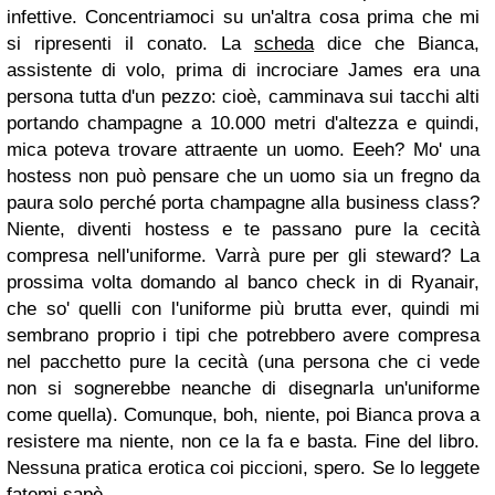
infettive. Concentriamoci su un'altra cosa prima che mi
si ripresenti il conato. La
scheda
dice che Bianca,
assistente di volo, prima di incrociare James era una
persona tutta d'un pezzo: cioè, camminava sui tacchi alti
portando champagne a 10.000 metri d'altezza e quindi,
mica poteva trovare attraente un uomo. Eeeh? Mo' una
hostess non può pensare che un uomo sia un fregno da
paura solo perché porta champagne alla business class?
Niente, diventi hostess e te passano pure la cecità
compresa nell'uniforme. Varrà pure per gli steward? La
prossima volta domando al banco check in di Ryanair,
che so' quelli con l'uniforme più brutta ever, quindi mi
sembrano proprio i tipi che potrebbero avere compresa
nel pacchetto pure la cecità (una persona che ci vede
non si sognerebbe neanche di disegnarla un'uniforme
come quella). Comunque, boh, niente, poi Bianca prova a
resistere ma niente, non ce la fa e basta. Fine del libro.
Nessuna pratica erotica coi piccioni, spero. Se lo leggete
fatemi sapè.