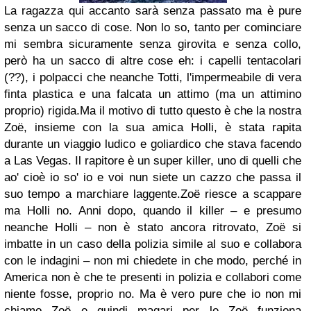
La ragazza qui accanto sarà senza passato ma è pure
senza un sacco di cose. Non lo so, tanto per cominciare
mi sembra sicuramente senza girovita e senza collo,
però ha un sacco di altre cose eh: i capelli tentacolari
(??), i polpacci che neanche Totti, l'impermeabile di vera
finta plastica e una falcata un attimo (ma un attimino
proprio) rigida.Ma il motivo di tutto questo è che la nostra
Zoë, insieme con la sua amica Holli, è stata rapita
durante un viaggio ludico e goliardico che stava facendo
a Las Vegas. Il rapitore è un super killer, uno di quelli che
ao' cioè io so' io e voi nun siete un cazzo che passa il
suo tempo a marchiare laggente.Zoë riesce a scappare
ma Holli no. Anni dopo, quando il killer – e presumo
neanche Holli – non è stato ancora ritrovato, Zoë si
imbatte in un caso della polizia simile al suo e collabora
con le indagini – non mi chiedete in che modo, perché in
America non è che te presenti in polizia e collabori come
niente fosse, proprio no. Ma è vero pure che io non mi
chiamo Zoë e quindi magari per le Zoë funziona