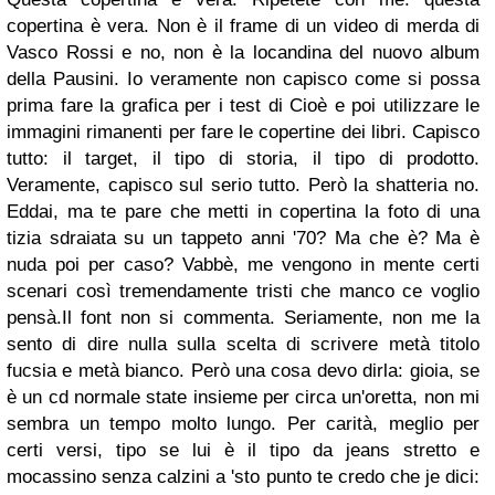
copertina è vera. Non è il frame di un video di merda di
Vasco Rossi e no, non è la locandina del nuovo album
della Pausini. Io veramente non capisco come si possa
prima fare la grafica per i test di Cioè e poi utilizzare le
immagini rimanenti per fare le copertine dei libri. Capisco
tutto: il target, il tipo di storia, il tipo di prodotto.
Veramente, capisco sul serio tutto. Però la shatteria no.
Eddai, ma te pare che metti in copertina la foto di una
tizia sdraiata su un tappeto anni '70? Ma che è? Ma è
nuda poi per caso? Vabbè, me vengono in mente certi
scenari così tremendamente tristi che manco ce voglio
pensà.Il font non si commenta. Seriamente, non me la
sento di dire nulla sulla scelta di scrivere metà titolo
fucsia e metà bianco. Però una cosa devo dirla: gioia, se
è un cd normale state insieme per circa un'oretta, non mi
sembra un tempo molto lungo. Per carità, meglio per
certi versi, tipo se lui è il tipo da jeans stretto e
mocassino senza calzini a 'sto punto te credo che je dici: