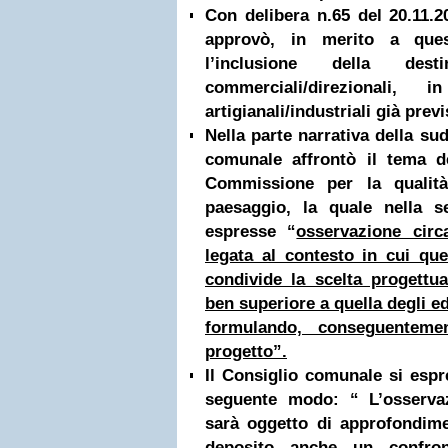
Con delibera n.65 del 20.11.2
approvò, in merito a que
l’inclusione della dest
commerciali/direzionali,
artigianali/industriali già previ
Nella parte narrativa della sud
comunale affrontò il tema de
Commissione per la qualità
paesaggio, la quale nella 
espresse “
osservazione circa
legata al contesto in cui que
condivide la scelta progettua
ben superiore a quella degli edi
formulando, conseguentemen
progetto”.
Il Consiglio comunale si espre
seguente modo: “ L’osserva
sarà oggetto di approfondime
deposito anche un confro