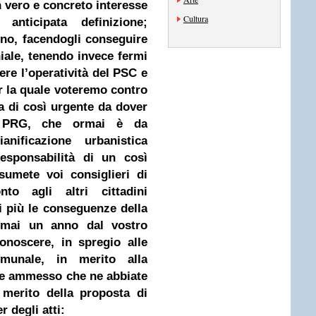
n vero e concreto interesse
Cultura
anticipata definizione;
uno, facendogli conseguire
iale, tenendo invece fermi
ndere l’operatività del PSC e
r la quale voteremo contro
a di così urgente da dover
al PRG, che ormai è da
nificazione urbanistica
esponsabilità di un così
sumete voi consiglieri di
to agli altri cittadini
i più le conseguenze della
ormai un anno dal vostro
onoscere, in spregio alle
omunale, in merito alla
pre ammesso che ne abbiate
merito della proposta di
r degli atti: