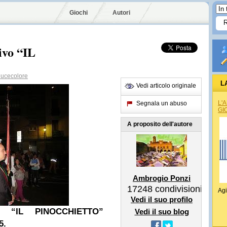
Giochi
Autori
ivo “IL
ucecolore
L
Vedi articolo originale
L'
Segnala un abuso
GI
A proposito dell'autore
Ambrogio Ponzi
17248
condivisioni
Agi
Vedi il suo profilo
vo “IL PINOCCHIETTO”
Vedi il suo blog
5.