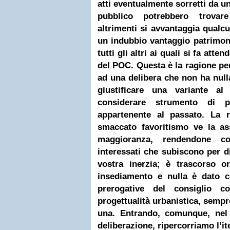
atti eventualmente sorretti da u
pubblico potrebbero trovare 
altrimenti si avvantaggia qualc
un indubbio vantaggio patrimon
tutti gli altri ai quali si fa atte
del POC.
Questa è la ragione pe
ad una delibera che non ha null
giustificare una variante 
considerare strumento di pia
appartenente al passato.
La r
smaccato favoritismo ve la as
maggioranza, rendendone con
interessati che subiscono per d
vostra inerzia; è trascorso 
insediamento e nulla è dato c
prerogative del consiglio c
progettualità urbanistica, sem
una.
Entrando, comunque, nel 
deliberazione, ripercorriamo l’ite