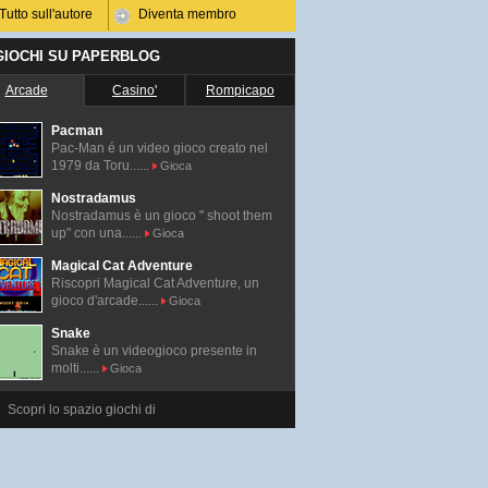
Tutto sull'autore
Diventa membro
 GIOCHI SU PAPERBLOG
Arcade
Casino'
Rompicapo
Pacman
Pac-Man é un video gioco creato nel
1979 da Toru......
Gioca
Nostradamus
Nostradamus è un gioco " shoot them
up" con una......
Gioca
Magical Cat Adventure
Riscopri Magical Cat Adventure, un
gioco d'arcade......
Gioca
Snake
Snake è un videogioco presente in
molti......
Gioca
Scopri lo spazio giochi di