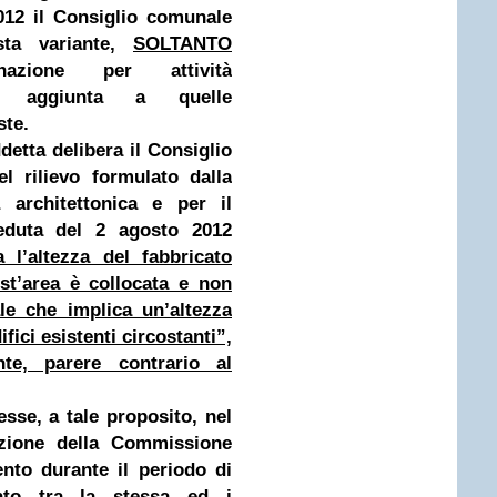
012 il Consiglio comunale
sta variante,
SOLTANTO
inazione per attività
 in aggiunta a quelle
ste.
detta delibera il Consiglio
l rilievo formulato dalla
 architettonica e per il
seduta del 2 agosto 2012
 l’altezza del fabbricato
st’area è collocata e non
le che implica un’altezza
fici esistenti circostanti”,
te, parere contrario al
sse, a tale proposito, nel
zione della Commissione
nto durante il periodo di
nto tra la stessa ed i