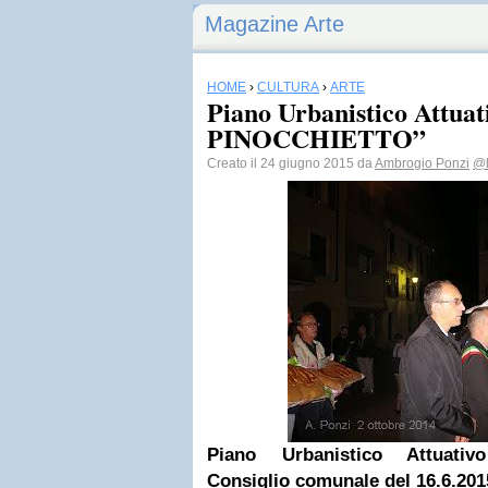
Magazine Arte
HOME
›
CULTURA
›
ARTE
Piano Urbanistico Attuat
PINOCCHIETTO”
Creato il 24 giugno 2015 da
Ambrogio Ponzi
@l
Piano Urbanistico Attuati
Consiglio comunale del 16.6.201