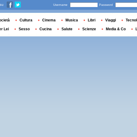
 su
Username
Password
ocietà
Cultura
Cinema
Musica
Libri
Viaggi
Tecnol
er Lei
Sesso
Cucina
Salute
Scienze
Media & Co