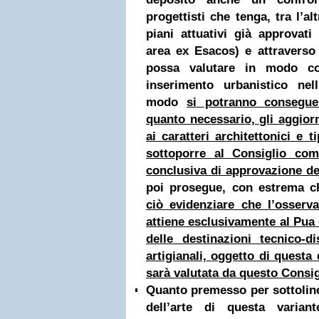
progettisti che tenga, tra l’a
piani attuativi già approvati 
area ex Esacos) e attraverso 
possa valutare in modo co
inserimento urbanistico nell
modo
si potranno consegue
quanto necessario, gli aggior
ai caratteri architettonici e t
sottoporre al Consiglio com
conclusiva di approvazione d
poi prosegue, con estrema c
ciò evidenziare che l’osser
attiene esclusivamente al Pua 
delle destinazioni tecnico-di
artigianali,
oggetto di questa
sarà valutata da questo Consig
Quanto premesso per sottoline
dell’arte di questa varian