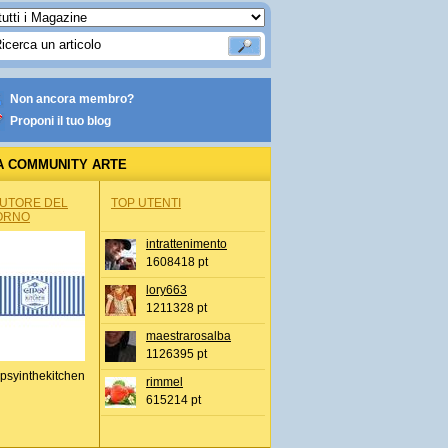
Non ancora membro?
Proponi il tuo blog
A COMMUNITY ARTE
AUTORE DEL
TOP UTENTI
ORNO
intrattenimento
1608418 pt
lory663
1211328 pt
maestrarosalba
1126395 pt
psyinthekitchen
rimmel
615214 pt