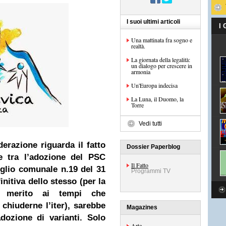
I suoi ultimi articoli
I
Una mattinata fra sogno e
realtà.
La giornata della legalità:
un dialogo per crescere in
armonia
Un'Europa indecisa
La Luna, il Duomo, la
Torre
Vedi tutti
erazione riguarda il fatto
Dossier Paperblog
e tra l’adozione del PSC
Il Fatto
iglio comunale n.19 del 31
Programmi TV
nitiva dello stesso (per la
n merito ai tempi che
chiuderne l’iter), sarebbe
Magazines
dozione di varianti. Solo
Arte