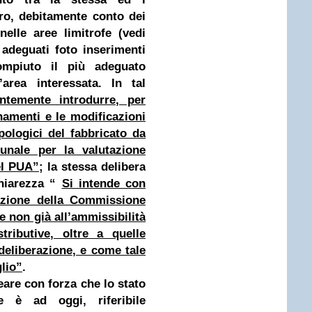
ltro, debitamente conto dei
nelle aree limitrofe (vedi
adeguati foto inserimenti
mpiuto il più adeguato
’area interessata. In tal
ntemente introdurre, per
namenti e le modificazioni
ipologici del fabbricato da
unale per la valutazione
el PUA”
; la stessa delibera
hiarezza “
Si intende con
vazione della Commissione
e non già all’ammissibilità
stributive, oltre a quelle
deliberazione
, e come tale
lio”
.
are con forza che lo stato
te è ad oggi, riferibile