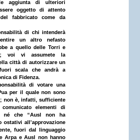
le aggiunta di ulteriori
ssere oggetto di attento
 del fabbricato come da
nsabilità di chi intenderà
entire un altro nefasto
be a quello delle Torri e
ia; voi vi assumete la
lla città di autorizzare un
 fuori scala che andrà a
onica di Fidenza.
ponsabilità di votare una
Pua per il quale non sono
; non è, infatti, sufficiente
 comunicato elementi di
le né che “Ausl non ha
 ostativi all’approvazione
nte, fuori dal linguaggio
che Arpa e Ausl non hanno