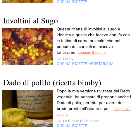
CUCINA
RICETTE
,
Involtini al Sugo
Questa ricetta di involtini al sugo è
identica a quella che facevo anni fa con
le fettine di carne animale, che nel
periodo dei carciofi mi piaceva
tantissimo!
Leggere il seguito
Da
Fradry
CUCINA
RICETTE
VEGETARIANA
,
,
Dado di polllo (ricetta bimby)
Dopo la mia versione rivisitata del Dado
vegetale, ho pensato di proporvi anche i
Dado di pollo, perfetto per avere del
brodo pronto all'istante o per...
Leggere il
seguito
Da
Le Ricette Di Valentina
CUCINA
RICETTE
,