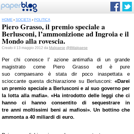
HOME
›
SOCIETÀ
›
POLITICA
Piero Grasso, il premio speciale a
Berlusconi, l’ammonizione ad Ingroia e il
Mondo alla rovescia.
Creato il 13 maggio 2012 da
Malpaese
@IlMalpaese
Per chi conosce l’ azione antimafia di un grande
magistrato come Piero Grasso ed è pure
suo compaesano è stata dir poco inaspettata e
scioccante questa dichiarazione su Berlusconi:
«Darei
un premio speciale a Berlusconi e al suo governo per
la lotta alla mafia».
«Ha introdotto delle leggi che ci
hanno ci hanno consentito di sequestrare in
tre anni moltissimi beni ai mafiosi». Un bottino che
ammonta a 40 miliardi di euro.