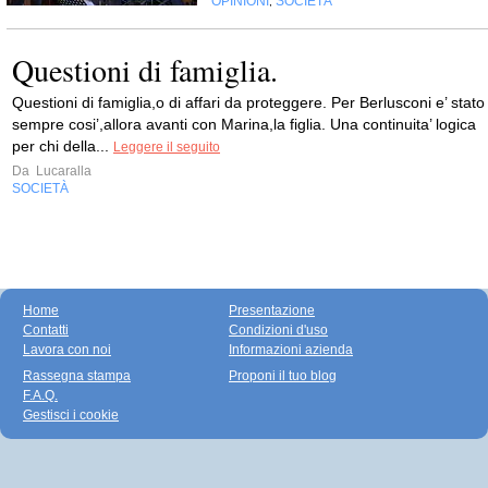
OPINIONI
SOCIETÀ
,
Questioni di famiglia.
Questioni di famiglia,o di affari da proteggere. Per Berlusconi e’ stato
sempre cosi’,allora avanti con Marina,la figlia. Una continuita’ logica
per chi della...
Leggere il seguito
Da
Lucaralla
SOCIETÀ
Home
Presentazione
Contatti
Condizioni d'uso
Lavora con noi
Informazioni azienda
Rassegna stampa
Proponi il tuo blog
F.A.Q.
Gestisci i cookie