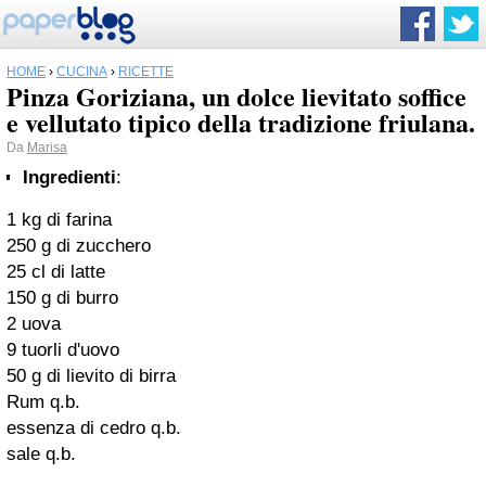
HOME
›
CUCINA
›
RICETTE
Pinza Goriziana, un dolce lievitato soffice
e vellutato tipico della tradizione friulana.
Da
Marisa
Ingredienti
:
1 kg di farina
250 g di zucchero
25 cl di latte
150 g di burro
2 uova
9 tuorli d'uovo
50 g di lievito di birra
Rum q.b.
essenza di cedro q.b.
sale q.b.