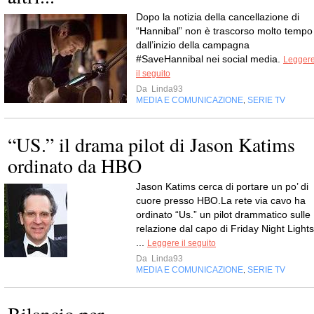
Dopo la notizia della cancellazione di
“Hannibal” non è trascorso molto tempo
dall’inizio della campagna
#SaveHannibal nei social media.
Legger
il seguito
Da
Linda93
MEDIA E COMUNICAZIONE
SERIE TV
,
“US.” il drama pilot di Jason Katims
ordinato da HBO
Jason Katims cerca di portare un po’ di
cuore presso HBO.La rete via cavo ha
ordinato “Us.” un pilot drammatico sulle
relazione dal capo di Friday Night Lights
...
Leggere il seguito
Da
Linda93
MEDIA E COMUNICAZIONE
SERIE TV
,
Bilancio per