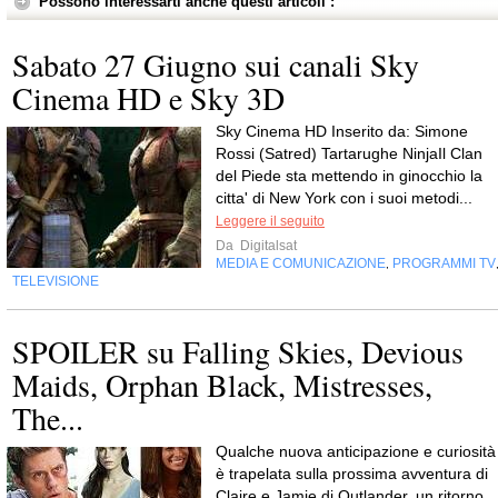
Possono interessarti anche questi articoli :
Sabato 27 Giugno sui canali Sky
Cinema HD e Sky 3D
Sky Cinema HD Inserito da: Simone
Rossi (Satred) Tartarughe NinjaIl Clan
del Piede sta mettendo in ginocchio la
citta' di New York con i suoi metodi...
Leggere il seguito
Da
Digitalsat
MEDIA E COMUNICAZIONE
PROGRAMMI TV
,
TELEVISIONE
SPOILER su Falling Skies, Devious
Maids, Orphan Black, Mistresses,
The...
Qualche nuova anticipazione e curiosità
è trapelata sulla prossima avventura di
Claire e Jamie di Outlander, un ritorno