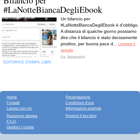
#LaNotteBiancaDegliEbook
Un bilancio per
#LaNotteBiancaDegliEbook è d'obbligo.
A distanza di qualche giorno possiamo
dire che il bilancio è stato decisamente
positivo, per buona pace d...
Leggere il
seguito
Da
Beltane64
EDITORIA E STAMPA
LIBRI
,
Home
Presentazione
Contatti
Condizioni d'uso
Lavora con noi
Informazioni azienda
Rassegna stampa
Proponi il tuo blog
F.A.Q.
Gestisci i cookie