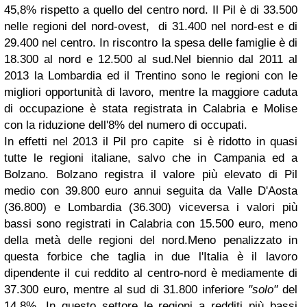
45,8% rispetto a quello del centro nord. Il Pil è di 33.500
nelle regioni del nord-ovest, di 31.400 nel nord-est e di
29.400 nel centro. In riscontro la spesa delle famiglie è di
18.300 al nord e 12.500 al sud.Nel biennio dal 2011 al
2013 la Lombardia ed il Trentino sono le regioni con le
migliori opportunità di lavoro, mentre la maggiore caduta
di occupazione è stata registrata in Calabria e Molise
con la riduzione dell'8% del numero di occupati.
In effetti nel 2013 il Pil pro capite si è ridotto in quasi
tutte le regioni italiane, salvo che in Campania ed a
Bolzano. Bolzano registra il valore più elevato di Pil
medio con 39.800 euro annui seguita da Valle D'Aosta
(36.800) e Lombardia (36.300) viceversa i valori più
bassi sono registrati in Calabria con 15.500 euro, meno
della metà delle regioni del nord.Meno penalizzato in
questa forbice che taglia in due l'Italia è il lavoro
dipendente il cui reddito al centro-nord è mediamente di
37.300 euro, mentre al sud di 31.800 inferiore
"solo"
del
14,8%. In questo settore le regioni a redditi più bassi