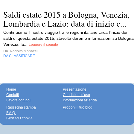
Saldi estate 2015 a Bologna, Venezia,
Lombardia e Lazio: data di inizio e...
Continuiamo il nostro viaggio tra le regioni italiane circa l’inizio dei
saldi di questa estate 2015; stavolta daremo informazioni su Bologna
Venezia, la...
Leggere il seguito
Da
Rodolfo Monacelli
DA CLASSIFICARE
Home
Presentazione
Contatti
Condizioni d'uso
Lavora con noi
Informazioni azienda
Rassegna stampa
Proponi il tuo blog
F.A.Q.
Gestisci i cookie