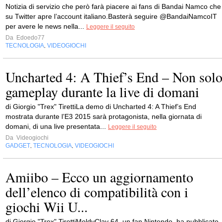
Notizia di servizio che però farà piacere ai fans di Bandai Namco che
su Twitter apre l’account italiano.Basterà seguire @BandaiNamcoIT
per avere le news nella...
Leggere il seguito
Da
Edoedo77
TECNOLOGIA
VIDEOGIOCHI
,
Uncharted 4: A Thief’s End – Non sol
gameplay durante la live di domani
di Giorgio "Trex" TirettiLa demo di Uncharted 4: A Thief’s End
mostrata durante l’E3 2015 sarà protagonista, nella giornata di
domani, di una live presentata...
Leggere il seguito
Da
Videogiochi
GADGET
TECNOLOGIA
VIDEOGIOCHI
,
,
Amiibo – Ecco un aggiornamento
dell’elenco di compatibilità con i
giochi Wii U...
di Giorgio "Trex" TirettiMoldyClay 64, un fan Nintendo, ha pubblicato