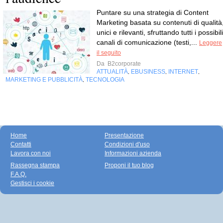
Puntare su una strategia di Content
Marketing basata su contenuti di qualità
unici e rilevanti, sfruttando tutti i possibili
canali di comunicazione (testi,...
Leggere
il seguito
Da
B2corporate
ATTUALITÀ
EBUSINESS
INTERNET
,
,
,
MARKETING E PUBBLICITÀ
TECNOLOGIA
,
Home
Presentazione
Contatti
Condizioni d'uso
Lavora con noi
Informazioni azienda
Rassegna stampa
Proponi il tuo blog
F.A.Q.
Gestisci i cookie