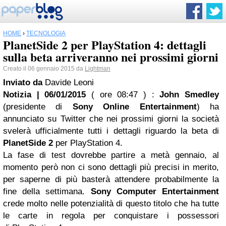
HOME
›
TECNOLOGIA
PlanetSide 2 per PlayStation 4: dettagli
sulla beta arriveranno nei prossimi giorni
Creato il 06 gennaio 2015 da
Lightman
Inviato da
Davide Leoni
Notizia | 06/01/2015
( ore 08:47 )
:
John Smedley
(presidente di
Sony Online Entertainment
) ha
annunciato su Twitter che nei prossimi giorni la società
svelerà ufficialmente tutti i dettagli riguardo la beta di
PlanetSide 2
per PlayStation 4.
La fase di test dovrebbe partire a metà gennaio, al
momento però non ci sono dettagli più precisi in merito,
per saperne di più basterà attendere probabilmente la
fine della settimana.
Sony Computer Entertainment
crede molto nelle potenzialità di questo titolo che ha tutte
le carte in regola per conquistare i possessori