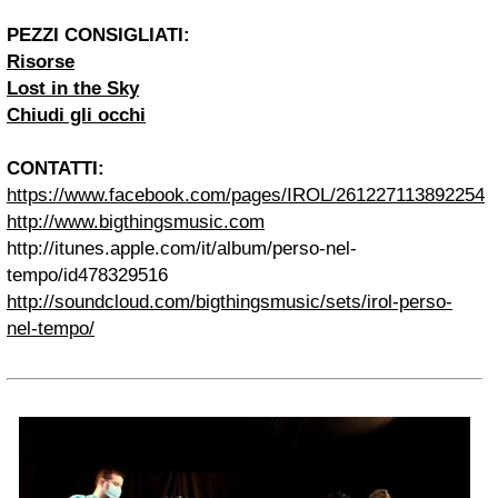
PEZZI CONSIGLIATI:
Risorse
Lost
in the Sky
Chiudi gli occhi
CONTATTI:
https://www.
facebook.com/pages/
IROL
/
261227113892254
http://www.bigthingsmusic.com
http://itunes.apple.com/it/album/perso-nel-
tempo/id478329516
http://soundcloud.com/bigthingsmusic/sets/irol-perso-
nel-tempo/