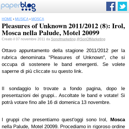
HOME
›
MUSICA
›
MOSCA
Pleasures of Unknown 2011/2012 (8): Irol,
Mosca nella Palude, Motel 20099
Creato il 07 novembre 2011 da
Sonofmarketing
@SonOfMarketing
Ottavo appuntamento della stagione 2011/2012 per la
rubrica denominata "Pleasures of Unknown", che si
occupa di sostenere le band emergenti. Se volete
saperne di più cliccate su questo
link
.
Il sondaggio lo trovate a fondo pagina, dopo le
presentazioni dei gruppi.. Ascoltate le band e votate! Si
potrà votare fino alle 16 di domenica 13 novembre.
I gruppi che presentiamo quest'oggi sono
Irol,
Mosca
nella Palude, Motel 20099.
Procediamo in rigoroso ordine