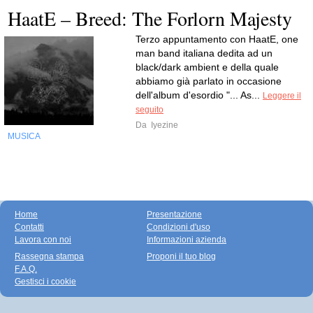
HaatE – Breed: The Forlorn Majesty
Terzo appuntamento con HaatE, one
man band italiana dedita ad un
black/dark ambient e della quale
abbiamo già parlato in occasione
dell'album d'esordio "... As...
Leggere il
seguito
Da
Iyezine
MUSICA
Home
Presentazione
Contatti
Condizioni d'uso
Lavora con noi
Informazioni azienda
Rassegna stampa
Proponi il tuo blog
F.A.Q.
Gestisci i cookie