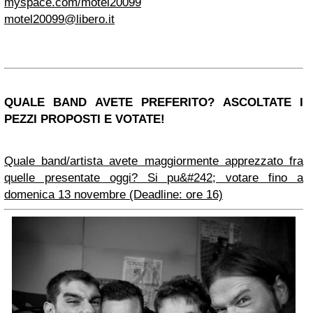
myspace.com/motel20099
motel20099@libero.it
QUALE BAND AVETE PREFERITO? ASCOLTATE I
PEZZI PROPOSTI E VOTATE!
Quale band/artista avete maggiormente apprezzato fra
quelle presentate oggi? Si pu&#242; votare fino a
domenica 13 novembre (Deadline: ore 16)