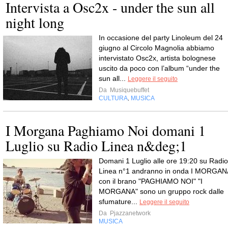
Intervista a Osc2x - under the sun all
night long
In occasione del party Linoleum del 24
giugno al Circolo Magnolia abbiamo
intervistato Osc2x, artista bolognese
uscito da poco con l’album “under the
sun all...
Leggere il seguito
Da
Musiquebuffet
CULTURA
MUSICA
,
I Morgana Paghiamo Noi domani 1
Luglio su Radio Linea n&deg;1
Domani 1 Luglio alle ore 19:20 su Radio
Linea n°1 andranno in onda I MORGAN
con il brano "PAGHIAMO NOI" "I
MORGANA" sono un gruppo rock dalle
sfumature...
Leggere il seguito
Da
Pjazzanetwork
MUSICA