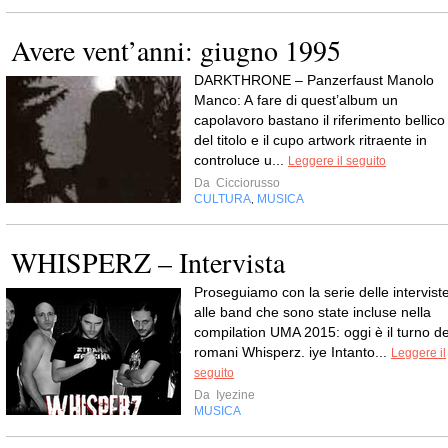
Avere vent’anni: giugno 1995
DARKTHRONE – Panzerfaust Manolo
Manco: A fare di quest’album un
capolavoro bastano il riferimento bellico
del titolo e il cupo artwork ritraente in
controluce u...
Leggere il seguito
Da
Cicciorusso
CULTURA
MUSICA
,
WHISPERZ – Intervista
Proseguiamo con la serie delle intervist
alle band che sono state incluse nella
compilation UMA 2015: oggi è il turno de
romani Whisperz. iye Intanto...
Leggere il
seguito
Da
Iyezine
MUSICA