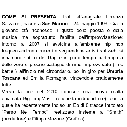
COME SI PRESENTA
:
Irol, all'anagrafe Lorenzo
Salvatori, nasce a
San Marino
il 24 maggio 1993. Già in
giovane età riconosce il gusto della poesia e della
musica ma soprattutto l'abilità dell'improvvisazione;
intorno al 2007 si avvicina all'ambiente hip hop
frequentandone concerti e seguendone artisti sul web, si
innamorò subito del Rap e in poco tempo partecipò a
delle vere e proprie battaglie di rime improvvisate ( mc
battle ) all'inizio nel circondario, poi in giro per
Umbria
Toscana
ed Emilia Romagna, vincendole praticamente
tutte.
Verso la fine del 2010 conosce una nuova realtà
chiamata BigThingMusic (etichetta indipendente), con la
quale ha recentemente inciso un Ep di 8 tracce intitolato
"Perso Nel Tempo" realizzato insieme a "Smith"
(produttore) e Filippo Mozone (Grafico).