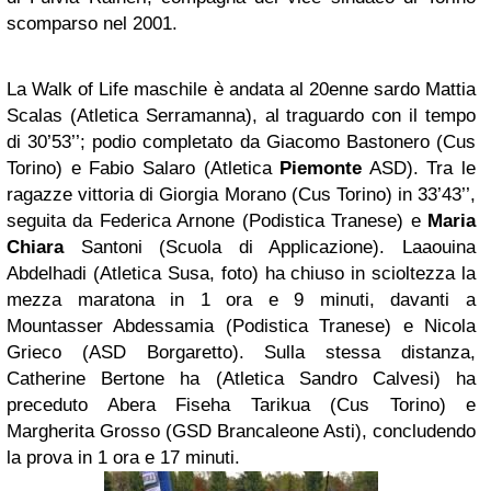
scomparso nel 2001.
La Walk of Life maschile è andata al 20enne sardo Mattia
Scalas (Atletica Serramanna), al traguardo con il tempo
di 30’53’’; podio completato da Giacomo Bastonero (Cus
Torino) e Fabio Salaro (Atletica
Piemonte
ASD). Tra le
ragazze vittoria di Giorgia Morano (Cus Torino) in 33’43’’,
seguita da Federica Arnone (Podistica Tranese) e
Maria
Chiara
Santoni (Scuola di Applicazione). Laaouina
Abdelhadi (Atletica Susa, foto) ha chiuso in scioltezza la
mezza maratona in 1 ora e 9 minuti, davanti a
Mountasser Abdessamia (Podistica Tranese) e Nicola
Grieco (ASD Borgaretto). Sulla stessa distanza,
Catherine Bertone ha (Atletica Sandro Calvesi) ha
preceduto Abera Fiseha Tarikua (Cus Torino) e
Margherita Grosso (GSD Brancaleone Asti), concludendo
la prova in 1 ora e 17 minuti.