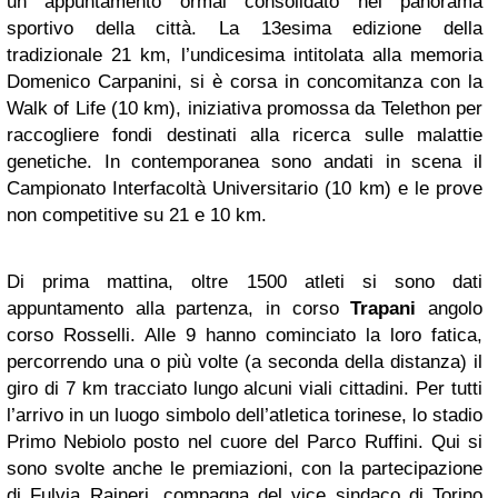
un appuntamento ormai consolidato nel panorama
sportivo della città. La 13esima edizione della
tradizionale 21 km, l’undicesima intitolata alla memoria
Domenico Carpanini, si è corsa in concomitanza con la
Walk of Life (10 km), iniziativa promossa da Telethon per
raccogliere fondi destinati alla ricerca sulle malattie
genetiche. In contemporanea sono andati in scena il
Campionato Interfacoltà Universitario (10 km) e le prove
non competitive su 21 e 10 km.
Di prima mattina, oltre 1500 atleti si sono dati
appuntamento alla partenza, in corso
Trapani
angolo
corso Rosselli. Alle 9 hanno cominciato la loro fatica,
percorrendo una o più volte (a seconda della distanza) il
giro di 7 km tracciato lungo alcuni viali cittadini. Per tutti
l’arrivo in un luogo simbolo dell’atletica torinese, lo stadio
Primo Nebiolo posto nel cuore del Parco Ruffini. Qui si
sono svolte anche le premiazioni, con la partecipazione
di Fulvia Raineri, compagna del vice sindaco di Torino