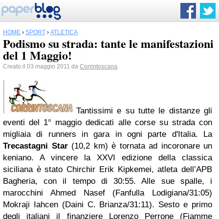
HOME
›
SPORT
›
ATLETICA
Podismo su strada: tante le manifestazioni
del 1 Maggio!
Creato il 03 maggio 2011 da
Corrintoscana
Tantissimi e su tutte le distanze gli
eventi del 1° maggio dedicati alle corse su strada con
migliaia di runners in gara in ogni parte d'Italia. La
Trecastagni Star
(10,2 km) è tornata ad incoronare un
keniano. A vincere la XXVI edizione della classica
siciliana è stato Chirchir Erik Kipkemei, atleta dell’APB
Bagheria, con il tempo di 30:55. Alle sue spalle, i
marocchini Ahmed Nasef (Fanfulla Lodigiana/31:05)
Mokraji Iahcen (Daini C. Brianza/31:11). Sesto e primo
degli italiani il finanziere Lorenzo Perrone (Fiamme