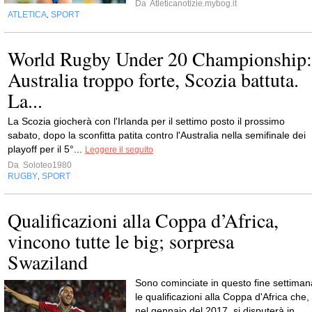
Da
Atleticanotizie.mybog.it
ATLETICA
SPORT
,
World Rugby Under 20 Championship:
Australia troppo forte, Scozia battuta.
La...
La Scozia giocherà con l'Irlanda per il settimo posto il prossimo
sabato, dopo la sconfitta patita contro l'Australia nella semifinale dei
playoff per il 5°...
Leggere il seguito
Da
Soloteo1980
RUGBY
SPORT
,
Qualificazioni alla Coppa d’Africa,
vincono tutte le big; sorpresa
Swaziland
Sono cominciate in questo fine settiman
le qualificazioni alla Coppa d'Africa che,
nel gennaio del 2017, si disputerà in