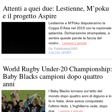
Attenti a quei due: Lestienne, M’poku
e il progetto Aspire
Lestienne e M'Poku disputeranno la
Coppa D'Asia nel 2019 con la nazionale
qatariota. Dichiarazione strampalata, a
sentire queste parole la faccia del
vostro...
Leggere il seguito
Da
Pablitosway1983
CALCIO
SPORT
,
World Rugby Under-20 Championship
Baby Blacks campioni dopo quattro
anni
I Baby Blacks tornano sul tetto del
mondo dopo quattro anni di digiuno e lo
fa in Italia, dove aveva conquistato
l'ultimo titolo. L'Inghilterra cede, dopo
due...
Leggere il seguito