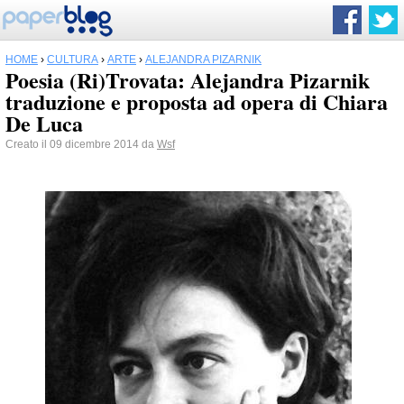
HOME
›
CULTURA
›
ARTE
›
ALEJANDRA PIZARNIK
Poesia (Ri)Trovata: Alejandra Pizarnik
traduzione e proposta ad opera di Chiara
De Luca
Creato il 09 dicembre 2014 da
Wsf