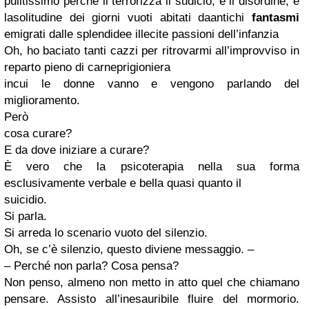
pulitissimo perché li terrorizza il sudicio, e il disordine, e
lasolitudine dei giorni vuoti abitati daantichi
fantasmi
emigrati dalle splendidee illecite passioni dell’infanzia
Oh, ho baciato tanti cazzi per ritrovarmi all’improvviso in
reparto pieno di carneprigioniera
incui le donne vanno e vengono parlando del
miglioramento.
Però
cosa curare?
E da dove iniziare a curare?
È vero che la psicoterapia nella sua forma
esclusivamente verbale e bella quasi quanto il
suicidio.
Si parla.
Si arreda lo scenario vuoto del silenzio.
Oh, se c’è silenzio, questo diviene messaggio. –
– Perché non parla? Cosa pensa?
Non penso, almeno non metto in atto quel che chiamano
pensare. Assisto all’inesauribile fluire del mormorio.