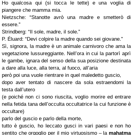
Ho qualcosa qui (si tocca le tette) e una voglia di
piangere che mamma mia.
Nietzsche: “Stanotte avrò una madre e smetterò di
essere.”
Strindberg: “Il sole, madre, il sole.”
P. Éluard: “Devi colpire la madre quando sei giovane.”
Sì, signora, la madre è un animale carnivoro che ama la
vegetazione lussureggiante. Nell’ora in cui la partorì aprì
le gambe, ignara del senso della sua posizione destinata
a dare alla luce, alla terra, al fuoco, all’aria
però poi una vuole rientrare in quel maledetto guscio,
dopo aver tentato di nascere da sola estraendomi la
testa dall’utero
(e poiché non ci sono riuscita, voglio morire ed entrare
nella fetida tana dell’occulta occultatrice la cui funzione è
occultare)
parlo del guscio e parlo della morte,
tutto è guscio, ho leccato gusci in vari paesi e non ho
sentito che orgoglio per il mio virtuosismo – la
mahatma