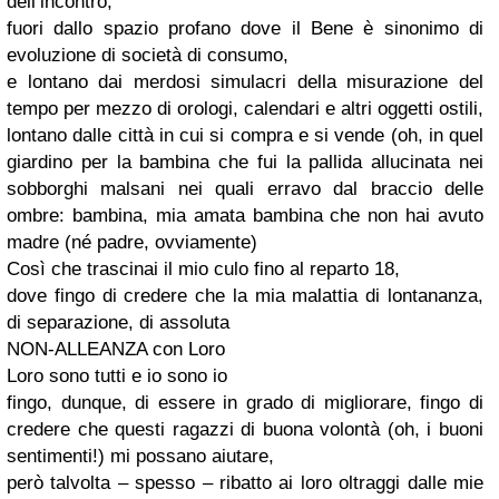
dell’incontro,
fuori dallo spazio profano dove il Bene è sinonimo di
evoluzione di società di consumo,
e lontano dai merdosi simulacri della misurazione del
tempo per mezzo di orologi, calendari e altri oggetti ostili,
lontano dalle città in cui si compra e si vende (oh, in quel
giardino per la bambina che fui la pallida allucinata nei
sobborghi malsani nei quali erravo dal braccio delle
ombre: bambina, mia amata bambina che non hai avuto
madre (né padre, ovviamente)
Così che trascinai il mio culo fino al reparto 18,
dove fingo di credere che la mia malattia di lontananza,
di separazione, di assoluta
NON-ALLEANZA con Loro
Loro sono tutti e io sono io
fingo, dunque, di essere in grado di migliorare, fingo di
credere che questi ragazzi di buona volontà (oh, i buoni
sentimenti!) mi possano aiutare,
però talvolta – spesso – ribatto ai loro oltraggi dalle mie