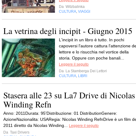
Leggere il seguito
Da
Witzbalinka
CULTURA
VIAGGI
,
La vetrina degli incipit - Giugno 2015
L'incipit in un libro è tutto. In pochi
capoversi l'autore cattura l'attenzione de
lettore e lo risucchia nel vortice della
storia. Oppure con poche banali...
Leggere il seguito
Da
La Stamberga Dei Lettori
CULTURA
LIBRI
,
Stasera alle 23 su La7 Drive di Nicolas
Winding Refn
Anno: 2011Durata: 95'Distribuzione: 01 DistributionGenere:
AzioneNazionalita: USARegia: Nicolas Winding RefnDrive è un film de
2011 diretto da Nicolas Winding...
Leggere il seguito
Da
Taxi Drivers