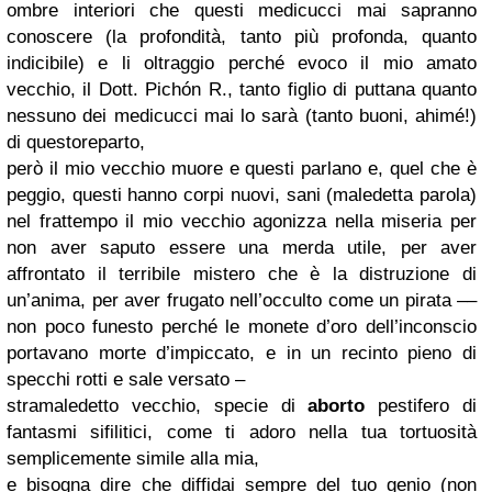
ombre interiori che questi medicucci mai sapranno
conoscere (la profondità, tanto più profonda, quanto
indicibile) e li oltraggio perché evoco il mio amato
vecchio, il Dott. Pichón R., tanto figlio di puttana quanto
nessuno dei medicucci mai lo sarà (tanto buoni, ahimé!)
di questoreparto,
però il mio vecchio muore e questi parlano e, quel che è
peggio, questi hanno corpi nuovi, sani (maledetta parola)
nel frattempo il mio vecchio agonizza nella miseria per
non aver saputo essere una merda utile, per aver
affrontato il terribile mistero che è la distruzione di
un’anima, per aver frugato nell’occulto come un pirata ––
non poco funesto perché le monete d’oro dell’inconscio
portavano morte d’impiccato, e in un recinto pieno di
specchi rotti e sale versato –
stramaledetto vecchio, specie di
aborto
pestifero di
fantasmi sifilitici, come ti adoro nella tua tortuosità
semplicemente simile alla mia,
e bisogna dire che diffidai sempre del tuo genio (non