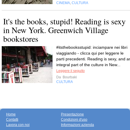
CINEMA
CULTURA
,
It's the books, stupid! Reading is sexy
in New York. Greenwich Village
bookstores
#itsthebooksstupid: inciampare nei libri
viaggiando - clicca qui per leggere le
parti precedenti. Reading is sexy, and a
integral part of the culture in New...
Leggere il seguito
Da
Bourbaki
CULTURA
Home
Presentazione
Contatti
Condizioni d'uso
Lavora con noi
Informazioni azienda