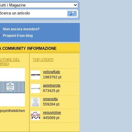
Non ancora membro?
Proponi il tuo blog
A COMMUNITY INFORMAZIONE
IONALE
AUTORE DEL
TOP UTENTI
ORNO
yellowflate
1983762 pt
apietrarota
673425 pt
smanetta
559284 pt
psyinthekitchen
vesuviolive
445069 pt