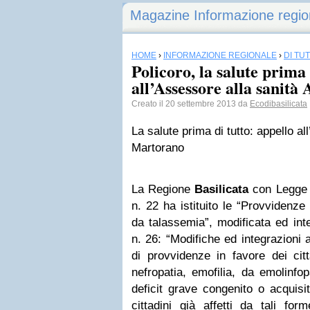
Magazine Informazione regio
HOME
›
INFORMAZIONE REGIONALE
›
DI TU
Policoro, la salute prima 
all’Assessore alla sanità
Creato il 20 settembre 2013 da
Ecodibasilicata
La salute prima di tutto: appello all
Martorano
La Regione
Basilicata
con Legge R
n. 22 ha istituito le “Provvidenze i
da talassemia”, modificata ed int
n. 26: “Modifiche ed integrazioni 
di provvidenze in favore dei citt
nefropatia, emofilia, da emolinf
deficit grave congenito o acquisi
cittadini già affetti da tali fo