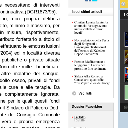
 necessitano di interventi
a continuativa,(DGR1873/95).
I suoi ultimi articoli
I
nno, con propria delibera
Cimiteri Lauria, la giunta
eddito, minimo e massimo, per
annuncia: “assegnazione
nuove cellette e nuovi
in misura, rispettivamente,
loculi”
ributo forfettario a titolo di
Nona edizione della Festa
degli Emigranti a
effettuano le emotrasfusioni
Lagonegro. Testimonial
dell’evento di Kaleidos
2004) ed in località diversa
Beppe Convertini
 pubbliche o private situate
Premio Mediterraneo e
Ruggiero di Lauria nel
o oltre mille i beneficiari,
prossimo fine settimana
 altre malattie del sangue,
Sfilata Alfa Romeo a
Cancellara: quattordici
ollo osseo, privati di fondi
“miss” per le vie del borgo
alle cure e alle terapie. Da
e completamente ignorata.
Vedi tutti
ne per le quali questi fondi
Dossier Paperblog
 il Sindaco di Policoro Dott.
nte del Consiglio Comunale
Di Tutto
Riviste
a vera e propria emergenza