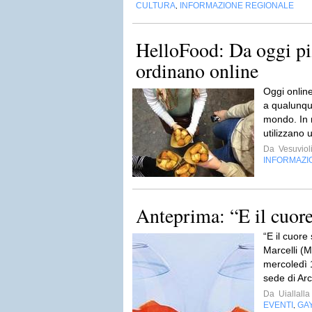
CULTURA
INFORMAZIONE REGIONALE
,
HelloFood: Da oggi pi
ordinano online
Oggi online 
a qualunque
mondo. In m
utilizzano 
Da
Vesuviol
INFORMAZI
Anteprima: “E il cuore 
“E il cuore 
Marcelli (
mercoledì 1
sede di Arc
Da
Uiallalla
EVENTI
GA
,