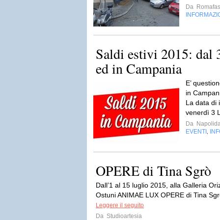
Da
Romafas
INFORMAZI
Saldi estivi 2015: dal 
ed in Campania
E’ question
in Campania
La data di 
venerdì 3 L
Da
Napolida
EVENTI
IN
,
OPERE di Tina Sgrò
Dall’1 al 15 luglio 2015, alla Galleria O
Ostuni ANIMAE LUX OPERE di Tina Sgrò,
Leggere il seguito
Da
Studioartesia