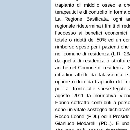
trapianto di midollo osseo e che
terapeutici e di controllo in form
La Regione Basilicata, ogni a
regionale ridetermina i limiti di r
l’accesso ai benefici economici 
totale o ridotti del 50% ed un cont
rimborso spese per i pazienti che 
nel comune di residenza (L.R. 23/
da quella di residenza o strutture
anche nel Comune di residenza. Son
cittadini affetti da talassemia e
oppure reduci da trapianto del mid
per far fronte alle spese legate 
agosto 2011 la normativa vien
Hanno sottratto contributi a perso
sono un vitale sostegno dichiarano
Rocco Leone (PDL) ed il Preside
Gianluca Modarelli (PDL). È un