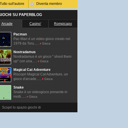
Tutto sull'autore
Diventa membro
 GIOCHI SU PAPERBLOG
Arcade
Casino'
Rompicapo
Pacman
Pac-Man é un video gioco creato nel
1979 da Toru......
Gioca
Nostradamus
Nostradamus è un gioco " shoot them
up" con una......
Gioca
Magical Cat Adventure
Riscopri Magical Cat Adventure, un
gioco d'arcade......
Gioca
Snake
Snake è un videogioco presente in
molti......
Gioca
Scopri lo spazio giochi di