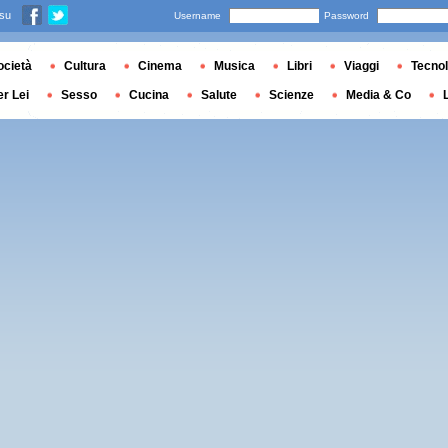
 su
Username
Password
ocietà
Cultura
Cinema
Musica
Libri
Viaggi
Tecnol
er Lei
Sesso
Cucina
Salute
Scienze
Media & Co