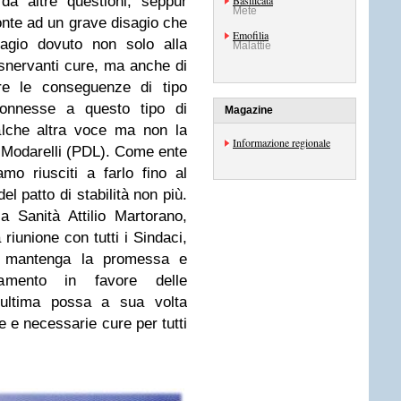
da altre questioni, seppur
Basilicata
Mete
onte ad un grave disagio che
Emofilia
sagio dovuto non solo alla
Malattie
 snervanti cure, ma anche di
re le conseguenze di tipo
 connesse a questo tipo di
Magazine
ualche altra voce ma non la
Informazione regionale
 Modarelli (PDL). Come ente
o riusciti a farlo fino al
el patto di stabilità non più.
 Sanità Attilio Martorano,
riunione con tutti i Sindaci,
., mantenga la promessa e
amento in favore delle
t’ultima possa a sua volta
e e necessarie cure per tutti