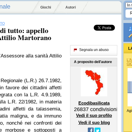
nale
Giochi
Autori
TTO
di tutto: appello
 Attilio Martorano
L
Segnala un abuso
’Assessore alla sanità Attilio
REG
L'
A proposito dell'autore
GI
egionale (L.R.) 26.7.1982,
n favore dei cittadini affetti
egrata con la L.R. 4.9.1989,
alla L.R. 22/1982, in materia
Ecodibasilicata
adini affetti da talassemia,
26837
condivisioni
Agi
Vedi il suo profilo
opatia maligna, e da immuno
Vedi il suo blog
to, nonché nei confronti dei
rme morbose e sottoposti a