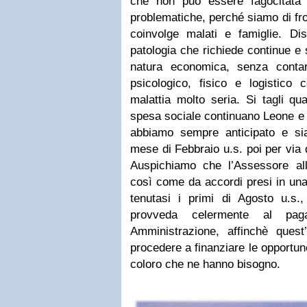
che non può essere fagocitata 
problematiche, perché siamo di fr
coinvolge malati e famiglie. Di
patologia che richiede continue e
natura economica, senza conta
psicologico, fisico e logistico
malattia molto seria. Si tagli q
spesa sociale continuano Leone e
abbiamo sempre anticipato e siam
mese di Febbraio u.s. poi per via d
Auspichiamo che l’Assessore alla
così come da accordi presi in una 
tenutasi i primi di Agosto u.s
provveda celermente al pag
Amministrazione, affinchè ques
procedere a finanziare le opportun
coloro che ne hanno bisogno.