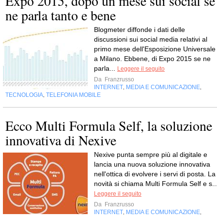
Expo 2015, dopo un mese sui social se
ne parla tanto e bene
Blogmeter diffonde i dati delle
discussioni sui social media relativi al
primo mese dell'Esposizione Universale
a Milano. Ebbene, di Expo 2015 se ne
parla...
Leggere il seguito
Da
Franzrusso
INTERNET
MEDIA E COMUNICAZIONE
,
,
TECNOLOGIA
TELEFONIA MOBILE
,
Ecco Multi Formula Self, la soluzione
innovativa di Nexive
Nexive punta sempre più al digitale e
lancia una nuova soluzione innovativa
nell'ottica di evolvere i servi di posta. La
novità si chiama Multi Formula Self e s..
Leggere il seguito
Da
Franzrusso
INTERNET
MEDIA E COMUNICAZIONE
,
,