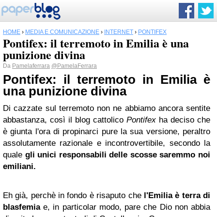
HOME
›
MEDIA E COMUNICAZIONE
›
INTERNET
›
PONTIFEX
Pontifex: il terremoto in Emilia è una
punizione divina
Da
Pamelaferrara
@PamelaFerrara
Pontifex: il
terremoto in Emilia
è
una punizione divina
Di cazzate sul terremoto non ne abbiamo ancora sentite
abbastanza, così il blog cattolico
Pontifex
ha deciso che
è giunta l'ora di propinarci pure la sua versione, peraltro
assolutamente razionale e incontrovertibile, secondo la
quale
gli unici responsabili delle scosse saremmo noi
emiliani.
Eh già, perchè in fondo è risaputo che
l'Emilia è terra di
blasfemia
e, in particolar modo, pare che Dio non abbia