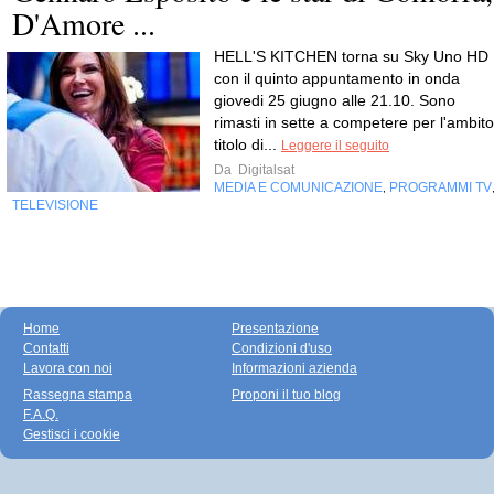
D'Amore ...
HELL'S KITCHEN torna su Sky Uno HD
con il quinto appuntamento in onda
giovedi 25 giugno alle 21.10. Sono
rimasti in sette a competere per l'ambito
titolo di...
Leggere il seguito
Da
Digitalsat
MEDIA E COMUNICAZIONE
PROGRAMMI TV
,
TELEVISIONE
Home
Presentazione
Contatti
Condizioni d'uso
Lavora con noi
Informazioni azienda
Rassegna stampa
Proponi il tuo blog
F.A.Q.
Gestisci i cookie