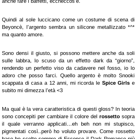
anche fare i baffetti, eccheccos’è.
Quindi al sole luccicano come un costume di scena di
Beyoncè, l’argento sembra un silicone metallizzato *^*
ma quanto amore.
Sono densi il giusto, si possono mettere anche da soli
sulle labbra, lo scuso da un effetto dark da “giorno”,
rendendo un perfetto viso da cadavere nel fosso, io lo
adoro che posso farci. Quello argento è molto Snooki
scappata di casa a 12 anni, mi ricorda le
Spice Girls
e
subito mi dimezza l’età <3
Ma qual è la vera caratteristica di questi gloss? In teoria
sono concepiti per cambiare il colore del
rossetto
sopra
il quale verranno applicati…eh beh non mi stupisco,
pigmentati così..però ho voluto provare. Come rossetto
base ho scelto sempre di Essence il Dark Romance più