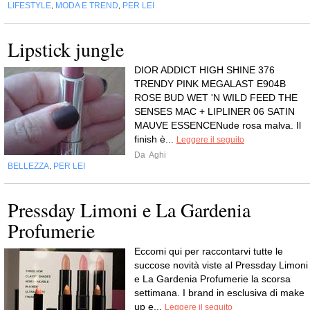
LIFESTYLE
MODA E TREND
PER LEI
,
,
Lipstick jungle
DIOR ADDICT HIGH SHINE 376
TRENDY PINK MEGALAST E904B
ROSE BUD WET 'N WILD FEED THE
SENSES MAC + LIPLINER 06 SATIN
MAUVE ESSENCENude rosa malva. Il
finish è...
Leggere il seguito
Da
Aghi
BELLEZZA
PER LEI
,
Pressday Limoni e La Gardenia
Profumerie
Eccomi qui per raccontarvi tutte le
succose novità viste al Pressday Limoni
e La Gardenia Profumerie la scorsa
settimana. I brand in esclusiva di make
up e...
Leggere il seguito