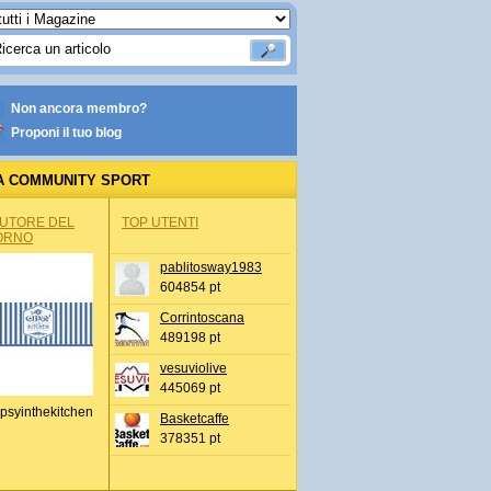
Non ancora membro?
Proponi il tuo blog
A COMMUNITY SPORT
AUTORE DEL
TOP UTENTI
ORNO
pablitosway1983
604854 pt
Corrintoscana
489198 pt
vesuviolive
445069 pt
psyinthekitchen
Basketcaffe
378351 pt