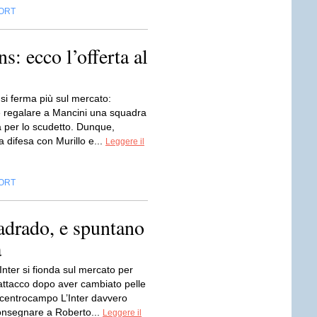
ORT
s: ecco l’offerta al
 si ferma più sul mercato:
 è regalare a Mancini una squadra
a per lo scudetto. Dunque,
a difesa con Murillo e...
Leggere il
ORT
adrado, e spuntano
a
’Inter si fionda sul mercato per
’attacco dopo aver cambiato pelle
e centrocampo L’Inter davvero
onsegnare a Roberto...
Leggere il