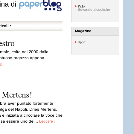
ina di
Pirlo
Bevande alcooliche
icoli :
Magazine
estro
Sport
ntale, colto nel 2000 dalla
lentuoso ragazzo appena
to
er Mertens!
mbra aver puntato fortemente
elga del Napoli, Dries Mertens.
a è iniziata a circolare la voce che
ssa essere uno dei...
Leggere il