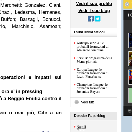
Vedi il suo profilo
 Marchetti; Gonzalez, Ciani,
Vedi il suo blog
Onazi, Ledesma, Hernanes,
I
Buffon; Barzagli, Bonucci,
irlo, Marchisio, Asamoah;
I suoi ultimi articoli
Anticipo serie A: le
probabili formazioni di
Atalanta-Fiorentina
Serie B: programma della
36.ma giornata
Europa League: le
probabili formazioni di
Lazio-Fenerbahce
 operazioni e impatti sui
Champions League: le
probabili formazioni di
r ora e’ in pressing
Juventus-Bayern
rà a Reggio Emilia contro il
Vedi tutti
esso o mai più, Cile a un
Dossier Paperblog
Napoli
Mete