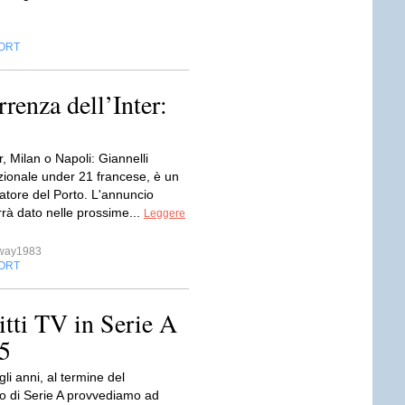
ORT
rrenza dell’Inter:
r, Milan o Napoli: Giannelli
zionale under 21 francese, è un
atore del Porto. L'annuncio
errà dato nelle prossime...
Leggere
sway1983
ORT
itti TV in Serie A
15
gli anni, al termine del
 di Serie A provvediamo ad