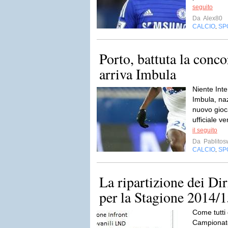
seguito
Da
Alex80
CALCIO
SP
,
Porto, battuta la conco
arriva Imbula
Niente Inte
Imbula, na
nuovo gioc
ufficiale v
il seguito
Da
Pablito
CALCIO
SP
,
La ripartizione dei Dir
per la Stagione 2014/
Come tutti 
Campionato