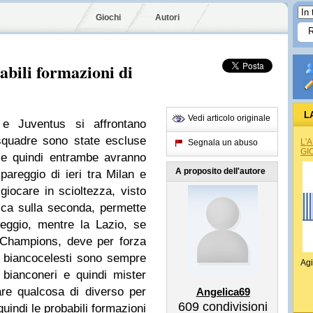
Giochi
Autori
babili formazioni di
L
Vedi articolo originale
e Juventus si affrontano
 squadre sono state escluse
L'
Segnala un abuso
GI
 e quindi entrambe avranno
A proposito dell'autore
 pareggio di ieri tra Milan e
giocare in scioltezza, visto
fica sulla seconda, permette
eggio, mentre la Lazio, se
 Champions, deve per forza
i biancocelesti sono sempre
Agi
i bianconeri e quindi mister
re qualcosa di diverso per
Angelica69
609
condivisioni
quindi le probabili formazioni