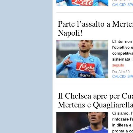
Da
Alex80
CALCIO
SP
,
Parte l’assalto a Merten
Napoli!
L’Inter non
l’obiettivo
competitiv
sistemata l
seguito
Da
Alex80
CALCIO
SP
,
Il Chelsea apre per Cu
Mertens e Quagliarell
Ci siamo, l
rinfozare l
in difesa 
pronta a c