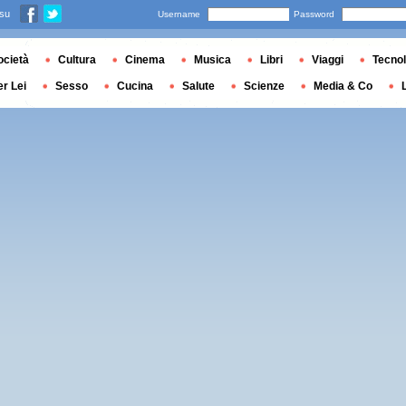
 su
Username
Password
ocietà
Cultura
Cinema
Musica
Libri
Viaggi
Tecnol
er Lei
Sesso
Cucina
Salute
Scienze
Media & Co