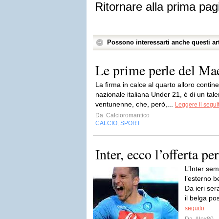
Ritornare alla prima pag
Possono interessarti anche questi art
Le prime perle del Ma
La firma in calce al quarto alloro contine
nazionale italiana Under 21, è di un ta
ventunenne, che, però,...
Leggere il segui
Da
Calcioromantico
CALCIO
SPORT
,
Inter, ecco l’offerta p
L’Inter se
l’esterno b
Da ieri ser
il belga po
seguito