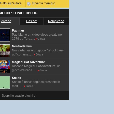
Tutto sull'autore
Diventa membro
 GIOCHI SU PAPERBLOG
Arcade
Casino'
Rompicapo
Pacman
Pac-Man é un video gioco creato nel
1979 da Toru......
Gioca
Nostradamus
Nostradamus è un gioco " shoot them
up" con una......
Gioca
Magical Cat Adventure
Riscopri Magical Cat Adventure, un
gioco d'arcade......
Gioca
Snake
Snake è un videogioco presente in
molti......
Gioca
Scopri lo spazio giochi di