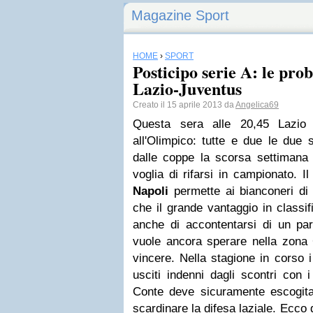
Magazine Sport
HOME
›
SPORT
Posticipo serie A: le pro
Lazio-Juventus
Creato il 15 aprile 2013 da
Angelica69
Questa sera alle 20,45 Lazio 
all'Olimpico: tutte e due le due
dalle coppe la scorsa settimana
voglia di rifarsi in campionato. Il
Napoli
permette ai bianconeri di 
che il grande vantaggio in classi
anche di accontentarsi di un par
vuole ancora sperare nella zona
vincere. Nella stagione in corso 
usciti indenni dagli scontri con 
Conte deve sicuramente escogita
scardinare la difesa laziale. Ecco 