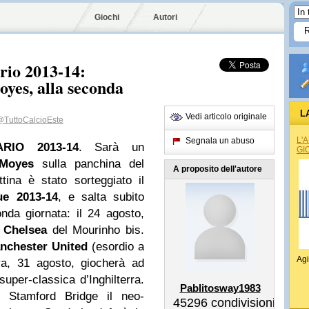
Giochi
Autori
rio 2013-14:
oyes, alla seconda
L
Vedi articolo originale
@TuttoCalcioEste
L'
Segnala un abuso
RIO 2013-14
. Sarà un
GI
Moyes
sulla panchina del
A proposito dell'autore
tina è stato sorteggiato il
ue 2013-14
, e salta subito
onda giornata: il 24 agosto,
Chelsea
del Mourinho bis.
nchester United
(esordio a
Agi
va, 31 agosto, giocherà ad
super-classica d’Inghilterra.
Pablitosway1983
 Stamford Bridge il neo-
45296
condivisioni