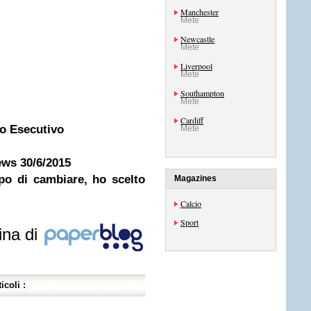
Manchester
Mete
Newcastle
Mete
Liverpool
Mete
Southampton
Mete
Cardiff
to Esecutivo
Mete
ews 30/6/2015
po di cambiare, ho scelto
Magazines
Calcio
Sport
ina di
icoli :