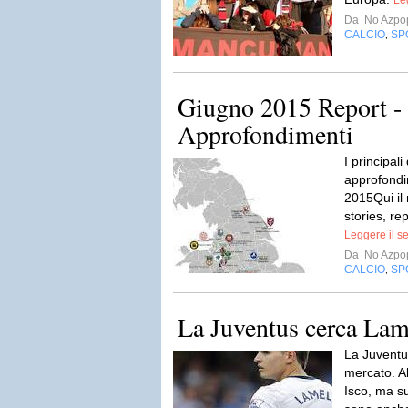
Le
Da
No Azpo
CALCIO
SP
,
Giugno 2015 Report - 
Approfondimenti
I principali
approfondi
2015Qui il
stories, re
Leggere il s
Da
No Azpo
CALCIO
SP
,
La Juventus cerca Lam
La Juventus
mercato. Al
Isco, ma sul