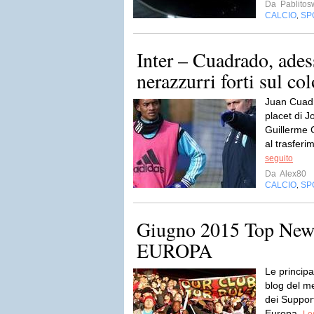
Da
Pablito
CALCIO
SP
,
Inter – Cuadrado, ades
nerazzurri forti sul c
Juan Cuadr
placet di 
Guillerme 
al trasferi
seguito
Da
Alex80
CALCIO
SP
,
Giugno 2015 Top News
EUROPA
Le principal
blog del m
dei Support
Europa.