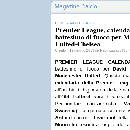
Magazine Calcio
HOME
›
SPORT
›
CALCIO
Premier League, calenda
battesimo di fuoco per M
United-Chelsea
Creato il 19 giugno 2013 da
Pablitosway1983
PREMIER LEAGUE CALENDA
battesimo di fuoco per
David 
Manchester
United
. Questa mat
calendario della Premier Leag
all’occhio il big match della sec
all’
Old Trafford
, sarà di scena il
Per non farsi mancare nulla, il
Ma
Swansea
), la giornata successi
Anfield
contro il
Liverpool
nella 
Mourinho
esordirà ospitando a