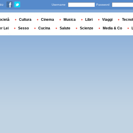
 su
Username
Password
ocietà
Cultura
Cinema
Musica
Libri
Viaggi
Tecnol
er Lei
Sesso
Cucina
Salute
Scienze
Media & Co