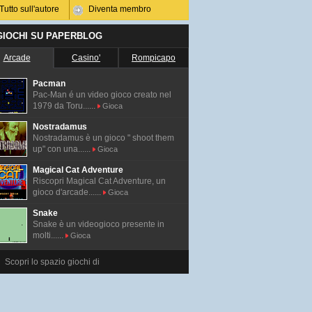
Tutto sull'autore
Diventa membro
 GIOCHI SU PAPERBLOG
Arcade
Casino'
Rompicapo
Pacman
Pac-Man é un video gioco creato nel
1979 da Toru......
Gioca
Nostradamus
Nostradamus è un gioco " shoot them
up" con una......
Gioca
Magical Cat Adventure
Riscopri Magical Cat Adventure, un
gioco d'arcade......
Gioca
Snake
Snake è un videogioco presente in
molti......
Gioca
Scopri lo spazio giochi di