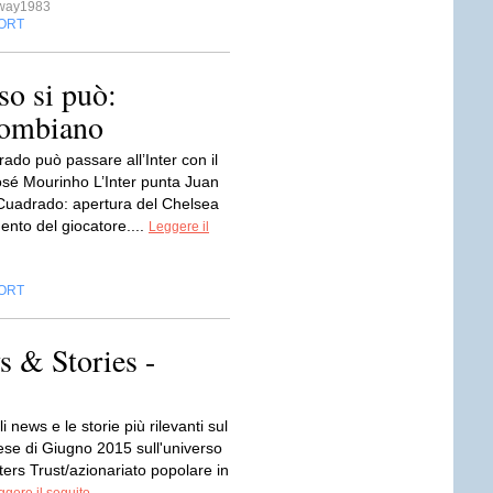
sway1983
ORT
so si può:
olombiano
ado può passare all’Inter con il
José Mourinho L’Inter punta Juan
Cuadrado: apertura del Chelsea
mento del giocatore....
Leggere il
ORT
 & Stories -
i news e le storie più rilevanti sul
ese di Giugno 2015 sull'universo
ers Trust/azionariato popolare in