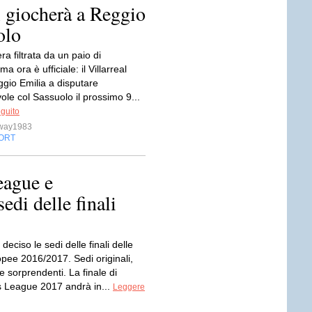
al giocherà a Reggio
olo
ra filtrata da un paio di
a ora è ufficiale: il Villarreal
ggio Emilia a disputare
le col Sassuolo il prossimo 9...
eguito
sway1983
ORT
eague e
edi delle finali
deciso le sedi delle finali delle
pee 2016/2017. Sedi originali,
e sorprendenti. La finale di
 League 2017 andrà in...
Leggere