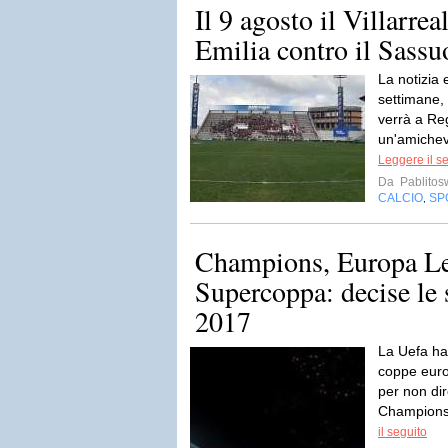
Il 9 agosto il Villarre
Emilia contro il Sassu
La notizia e
settimane, m
verrà a Re
un'amichevo
Leggere il s
Da
Pablito
CALCIO
SP
,
Champions, Europa L
Supercoppa: decise le s
2017
La Uefa ha 
coppe euro
per non dir
Champions
il seguito