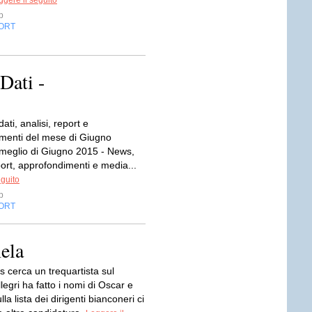
ggere il seguito
p
ORT
Dati -
 dati, analisi, report e
menti del mese di Giugno
 meglio di Giugno 2015 - News,
port, approfondimenti e media...
eguito
p
ORT
ela
 cerca un trequartista sul
legri ha fatto i nomi di Oscar e
la lista dei dirigenti bianconeri ci