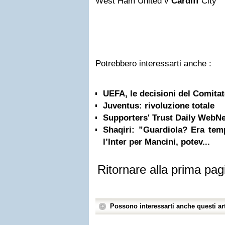
West Ham United v
Cardiff
City
Potrebbero interessarti anche :
UEFA, le decisioni del Comita
Juventus: rivoluzione totale
Supporters' Trust Daily WebN
Shaqiri: ”Guardiola? Era tem
l’Inter per Mancini, potev...
Ritornare alla prima pag
Possono interessarti anche questi art