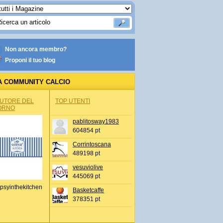
Non ancora membro?
Proponi il tuo blog
A COMMUNITY CALCIO
AUTORE DEL
TOP UTENTI
ORNO
pablitosway1983
604854 pt
Corrintoscana
489198 pt
vesuviolive
445069 pt
psyinthekitchen
Basketcaffe
378351 pt