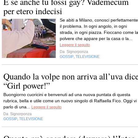
E se anche tu fossi gay? Vademecum
per etero indecisi
Se abiti a Milano, conosci perfettamente
il problema. In ogni angolo, in ogni
strada, in ogni piazza. Fioccano come l
polvere che appare per la casa o la...
Leggere il seguito
Da
Signorponza
GOSSIP
TELEVISIONE
,
Quando la volpe non arriva all’uva dic
“Girl power!”
Buongiorno cuoricini e benvenuti ad una nuova puntata di questa
rubrica, bella e utile come un nuovo singolo di Raffaella Fico. Oggi vi
parlo di una...
Leggere il seguito
Da
Signorponza
GOSSIP
TELEVISIONE
,