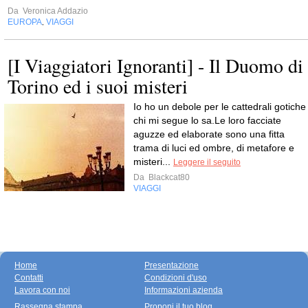
Da
Veronica Addazio
EUROPA
VIAGGI
,
[I Viaggiatori Ignoranti] - Il Duomo di
Torino ed i suoi misteri
Io ho un debole per le cattedrali gotiche 
chi mi segue lo sa.Le loro facciate
aguzze ed elaborate sono una fitta
trama di luci ed ombre, di metafore e
misteri...
Leggere il seguito
Da
Blackcat80
VIAGGI
Home
Presentazione
Contatti
Condizioni d'uso
Lavora con noi
Informazioni azienda
Rassegna stampa
Proponi il tuo blog