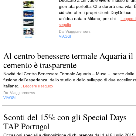
Dedicato a chi vuole vivere il lusso di un
giornata perfetta. Che durerà una vita. 
ciò che offre i propri clienti DayDeluxe,
un’idea nata a Milano, per chi...
Leggere i
seguito
Da
Viaggiarenews
VIAGGI
Al centro benessere termale Aquaria il
cemento è trasparente
Novità del Centro Benessere Termale Aquaria – Musa – nasce dalla
fusione dell’esperienza, dello studio e dello sviluppo di due eccellenz
italiane:...
Leggere il seguito
Da
Viaggiarenews
VIAGGI
Sconti del 15% con gli Special Days
TAP Portugal
Occasioni speciali a disposizione di chi prenota dal 4 al 6 luglio 2015 