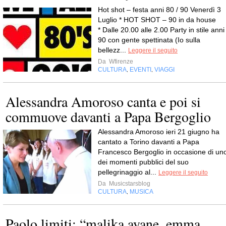
Hot shot – festa anni 80 / 90 Venerdì 3
Luglio * HOT SHOT – 90 in da house
* Dalle 20.00 alle 2.00 Party in stile anni
90 con gente spettinata (Io sulla
bellezz...
Leggere il seguito
Da
Wfirenze
CULTURA
EVENTI
VIAGGI
,
,
Alessandra Amoroso canta e poi si
commuove davanti a Papa Bergoglio
Alessandra Amoroso ieri 21 giugno ha
cantato a Torino davanti a Papa
Francesco Bergoglio in occasione di un
dei momenti pubblici del suo
pellegrinaggio al...
Leggere il seguito
Da
Musicstarsblog
CULTURA
MUSICA
,
Paolo limiti: “malika ayane, emma