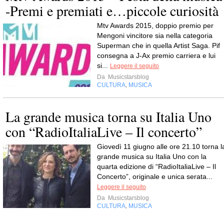
-Premi e premiati e…piccole curiosità
Mtv Awards 2015, doppio premio per
Mengoni vincitore sia nella categoria
Superman che in quella Artist Saga. Pif
consegna a J-Ax premio carriera e lui
si...
Leggere il seguito
Da
Musicstarsblog
CULTURA
MUSICA
,
La grande musica torna su Italia Uno
con “RadioItaliaLive – Il concerto”
Giovedì 11 giugno alle ore 21.10 torna l
grande musica su Italia Uno con la
quarta edizione di “RadioItaliaLive – Il
Concerto”, originale e unica serata...
Leggere il seguito
Da
Musicstarsblog
CULTURA
MUSICA
,