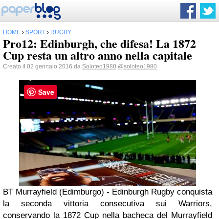
HOME
›
SPORT
›
RUGBY
Pro12: Edinburgh, che difesa! La 1872
Cup resta un altro anno nella capitale
Creato il 02 gennaio 2016 da
Soloteo1980
@soloteo1980
Save
BT Murrayfield (Edimburgo) - Edinburgh Rugby conquista
la seconda vittoria consecutiva sui Warriors,
conservando la 1872 Cup nella bacheca del Murrayfield