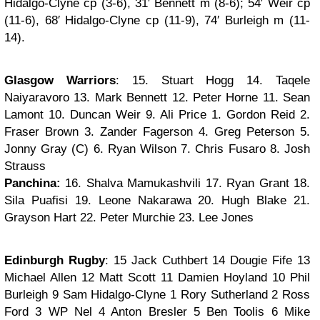
Hidalgo-Clyne cp (3-6), 31′ Bennett m (8-6); 54′ Weir cp
(11-6), 68′ Hidalgo-Clyne cp (11-9), 74′ Burleigh m (11-
14).
Glasgow Warriors
: 15. Stuart Hogg 14. Taqele
Naiyaravoro 13. Mark Bennett 12. Peter Horne 11. Sean
Lamont 10. Duncan Weir 9. Ali Price 1. Gordon Reid 2.
Fraser Brown 3. Zander Fagerson 4. Greg Peterson 5.
Jonny Gray (C) 6. Ryan Wilson 7. Chris Fusaro 8. Josh
Strauss
Panchina:
16. Shalva Mamukashvili 17. Ryan Grant 18.
Sila Puafisi 19. Leone Nakarawa 20. Hugh Blake 21.
Grayson Hart 22. Peter Murchie 23. Lee Jones
Edinburgh Rugby
: 15 Jack Cuthbert 14 Dougie Fife 13
Michael Allen 12 Matt Scott 11 Damien Hoyland 10 Phil
Burleigh 9 Sam Hidalgo-Clyne 1 Rory Sutherland 2 Ross
Ford 3 WP Nel 4 Anton Bresler 5 Ben Toolis 6 Mike