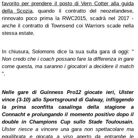
favorito per prendere il posto di Vern Cotter alla guida
della Scozia
, quando il contratto del neozelandese,
rinnovato poco prima la RWC2015, scadrà nel 2017 -
anche il contratto di Townsend coi Warriors scade nella
stessa estate.
In chiusura, Solomons dice la sua sulla gara di oggi: "
Non credo che i coach possano fare la differenza in gare
come questa, ma saranno i giocatori a decidere il match
".
Nelle gare di Guinness Pro12 giocate ieri, Ulster
vince (3-10) allo Sportsground di Galway, infliggendo
la prima sconfitta casalinga della stagione a
Connacht e prolungando il momento positivo dopo il
double in Champions Cup sullo Stade Toulousain.
Ulster riesce a vincere una gara non spettacolare ma
equilibrata e giocata a viso aperto da entrambe le