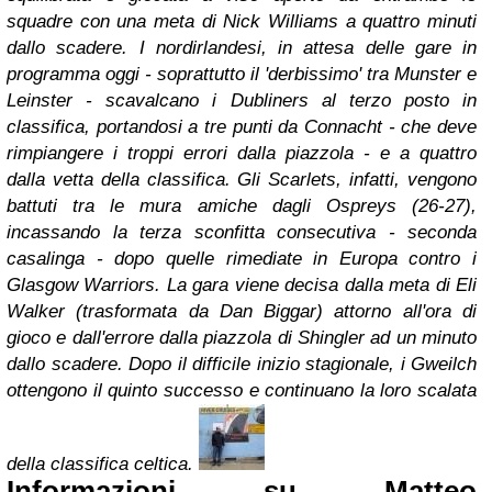
squadre con una meta di Nick Williams a quattro minuti
dallo scadere. I nordirlandesi, in attesa delle gare in
programma oggi - soprattutto il 'derbissimo' tra Munster e
Leinster - scavalcano i Dubliners al terzo posto in
classifica, portandosi a tre punti da Connacht - che deve
rimpiangere i troppi errori dalla piazzola - e a quattro
dalla vetta della classifica.
Gli Scarlets, infatti, vengono
battuti tra le mura amiche dagli Ospreys (26-27),
incassando la terza sconfitta consecutiva - seconda
casalinga - dopo quelle rimediate in Europa contro i
Glasgow Warriors. La gara viene decisa dalla meta di Eli
Walker (trasformata da Dan Biggar) attorno all'ora di
gioco e dall'errore dalla piazzola di Shingler ad un minuto
dallo scadere. Dopo il difficile inizio stagionale, i Gweilch
ottengono il quinto successo e continuano la loro scalata
della classifica celtica.
Informazioni su Matteo