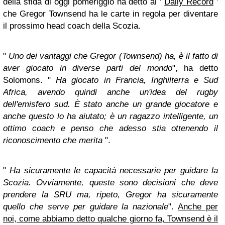
della sfida di oggi pomeriggio ha detto al '
Daily Record
'
che Gregor Townsend ha le carte in regola per diventare
il prossimo head coach della Scozia.
"
Uno dei vantaggi che Gregor (Townsend) ha, è il fatto di
aver giocato in diverse parti del mondo
", ha detto
Solomons. "
Ha giocato in Francia, Inghilterra e Sud
Africa, avendo quindi anche un'idea del rugby
dell'emisfero sud. È stato anche un grande giocatore e
anche questo lo ha aiutato; è un ragazzo intelligente, un
ottimo coach e penso che adesso stia ottenendo il
riconoscimento che merita
".
"
Ha sicuramente le capacità necessarie per guidare la
Scozia. Ovviamente, queste sono decisioni che deve
prendere la SRU ma, ripeto, Gregor ha sicuramente
quello che serve per guidare la nazionale
".
Anche per
noi, come abbiamo detto qualche giorno fa, Townsend è il