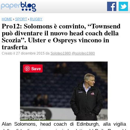
HOME
›
SPORT
›
RUGBY
Pro12: Solomons è convinto, “Townsend
può diventare il nuovo head coach della
Scozia”. Ulster e Ospreys vincono in
trasferta
Creato il 27 dicembre 2015 da
Soloteo1980
@soloteo1980
Save
Alan Solomons, head coach di Edinburgh, alla vigilia