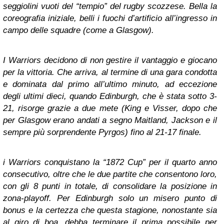
seggiolini vuoti del “tempio” del rugby scozzese. Bella la
coreografia iniziale, belli i fuochi d’artificio all’ingresso in
campo delle squadre (come a Glasgow).
I Warriors decidono di non gestire il vantaggio e giocano
per la vittoria. Che arriva, al termine di una gara condotta
e dominata dal primo all’ultimo minuto, ad eccezione
degli ultimi dieci, quando Edinburgh, che è stata sotto 3-
21, risorge grazie a due mete (King e Visser, dopo che
per Glasgow erano andati a segno Maitland, Jackson e il
sempre più sorprendente Pyrgos) fino al 21-17 finale.
i Warriors conquistano la “1872 Cup” per il quarto anno
consecutivo, oltre che le due partite che consentono loro,
con gli 8 punti in totale, di consolidare la posizione in
zona-playoff. Per Edinburgh solo un misero punto di
bonus e la certezza che questa stagione, nonostante sia
al giro di boa, debba terminare il prima possibile per