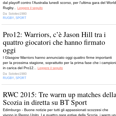
dal playoff contro l'Australia lunedì scorso, per l'ultima gara del World
Rugby...
Leggere il seguito
Da
Soloteo1980
RUGBY
SPORT
,
Pro12: Warriors, c’è Jason Hill tra i
quattro giocatori che hanno firmato
oggi
I Glasgow Warriors hanno annunciato oggi quattro firme importanti
per la prossima stagione, soprattutto per la prima fase che i campion
in carica del Pro12...
Leggere il seguito
Da
Soloteo1980
RUGBY
SPORT
,
RWC 2015: Tre warm up matches dell
Scozia in diretta su BT Sport
Edimburgo - Buone notizie per tutti gli appassionati scozzesi che
vivono in Regno Unito. Le quattro gare estive della Scozia, i warm up