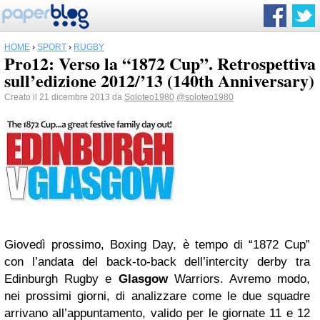
HOME
›
SPORT
›
RUGBY
Pro12: Verso la “1872 Cup”. Retrospettiva
sull’edizione 2012/’13 (140th Anniversary)
Creato il 21 dicembre 2013 da
Soloteo1980
@soloteo1980
Giovedì prossimo, Boxing Day, è tempo di “1872 Cup”
con l’andata del back-to-back dell’intercity derby tra
Edinburgh Rugby e
Glasgow
Warriors. Avremo modo,
nei prossimi giorni, di analizzare come le due squadre
arrivano all’appuntamento, valido per le giornate 11 e 12