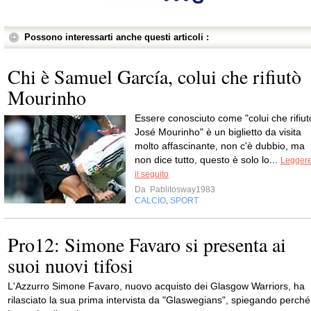
Possono interessarti anche questi articoli :
Chi è Samuel García, colui che rifiutò
Mourinho
Essere conosciuto come "colui che rifiut
José Mourinho" è un biglietto da visita
molto affascinante, non c'è dubbio, ma
non dice tutto, questo è solo lo...
Legger
il seguito
Da
Pablitosway1983
CALCIO
SPORT
,
Pro12: Simone Favaro si presenta ai
suoi nuovi tifosi
L'Azzurro Simone Favaro, nuovo acquisto dei Glasgow Warriors, ha
rilasciato la sua prima intervista da "Glaswegians", spiegando perché