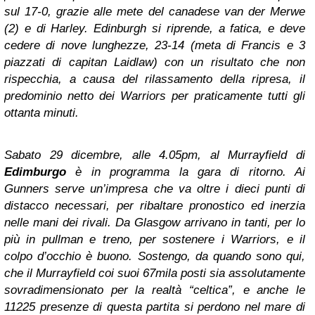
sul 17-0, grazie alle mete del canadese van der Merwe
(2) e di Harley. Edinburgh si riprende, a fatica, e deve
cedere di nove lunghezze, 23-14 (meta di Francis e 3
piazzati di capitan Laidlaw) con un risultato che non
rispecchia, a causa del rilassamento della ripresa, il
predominio netto dei Warriors per praticamente tutti gli
ottanta minuti.
Sabato 29 dicembre, alle 4.05pm, al Murrayfield di
Edimburgo
è in programma la gara di ritorno. Ai
Gunners serve un’impresa che va oltre i dieci punti di
distacco necessari, per ribaltare pronostico ed inerzia
nelle mani dei rivali. Da Glasgow arrivano in tanti, per lo
più in pullman e treno, per sostenere i Warriors, e il
colpo d’occhio è buono. Sostengo, da quando sono qui,
che il Murrayfield coi suoi 67mila posti sia assolutamente
sovradimensionato per la realtà “celtica”, e anche le
11225 presenze di questa partita si perdono nel mare di