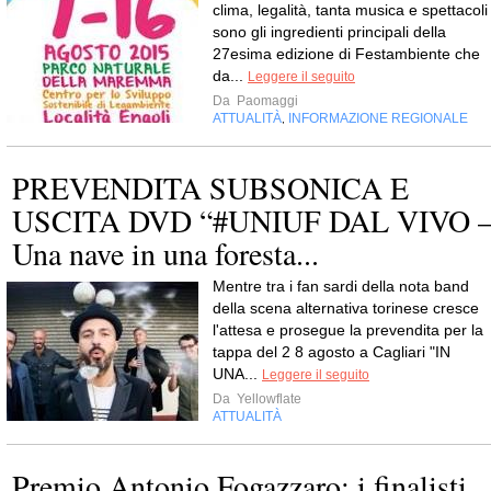
clima, legalità, tanta musica e spettacoli
sono gli ingredienti principali della
27esima edizione di Festambiente che
da...
Leggere il seguito
Da
Paomaggi
ATTUALITÀ
INFORMAZIONE REGIONALE
,
PREVENDITA SUBSONICA E
USCITA DVD “#UNIUF DAL VIVO 
Una nave in una foresta...
Mentre tra i fan sardi della nota band
della scena alternativa torinese cresce
l'attesa e prosegue la prevendita per la
tappa del 2 8 agosto a Cagliari "IN
UNA...
Leggere il seguito
Da
Yellowflate
ATTUALITÀ
Premio Antonio Fogazzaro: i finalisti