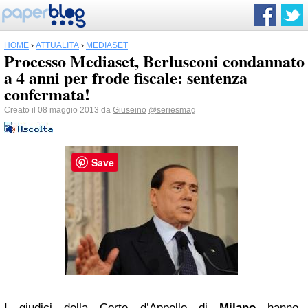
HOME
›
ATTUALITÀ
›
MEDIASET
Processo Mediaset, Berlusconi condannato
a 4 anni per frode fiscale: sentenza
confermata!
Creato il 08 maggio 2013 da
Giuseino
@seriesmag
Save
I giudici della Corte d’Appello di
Milano
hanno