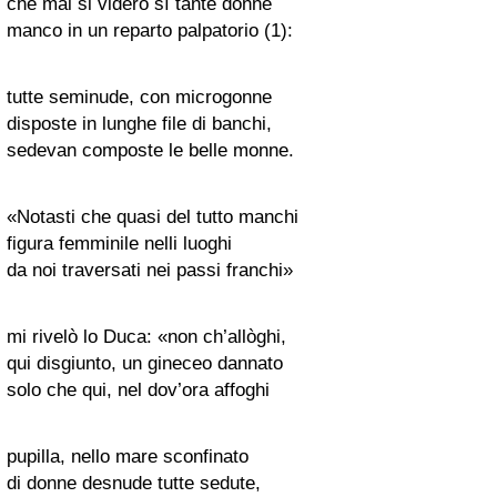
ché mai si videro sì tante donne
manco in un reparto palpatorio (1):
tutte seminude, con microgonne
disposte in lunghe file di banchi,
sedevan composte le belle monne.
«Notasti che quasi del tutto manchi
figura femminile nelli luoghi
da noi traversati nei passi franchi»
mi rivelò lo Duca: «non ch’allòghi,
qui disgiunto, un gineceo dannato
solo che qui, nel dov’ora affoghi
pupilla, nello mare sconfinato
di donne desnude tutte sedute,