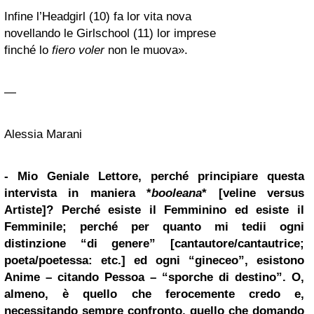
Infine l’Headgirl (10) fa lor vita nova
novellando le Girlschool (11) lor imprese
finché lo
fiero voler
non le muova».
—
Alessia Marani
- Mio Geniale Lettore, perché principiare questa
intervista in maniera *
booleana
* [veline versus
Artiste]? Perché esiste il Femminino ed esiste il
Femminile; perché per quanto mi tedii ogni
distinzione “di genere” [cantautore/cantautrice;
poeta/poetessa: etc.] ed ogni “gineceo”, esistono
Anime – citando Pessoa – “sporche di destino”. O,
almeno, è quello che ferocemente credo e,
necessitando sempre confronto, quello che domando