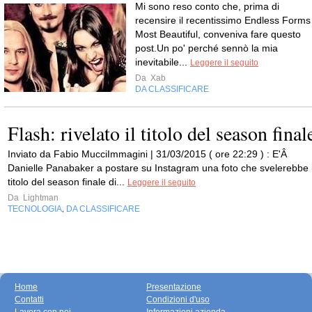
Mi sono reso conto che, prima di
recensire il recentissimo Endless Forms
Most Beautiful, conveniva fare questo
post.Un po' perché sennò la mia
inevitabile...
Leggere il seguito
Da
Xab
DA CLASSIFICARE
Flash: rivelato il titolo del season final
Inviato da Fabio MucciImmagini | 31/03/2015 ( ore 22:29 ) : E'Â
Danielle Panabaker a postare su Instagram una foto che svelerebbe i
titolo del season finale di...
Leggere il seguito
Da
Lightman
TECNOLOGIA
DA CLASSIFICARE
,
Home
Presentazione
Contatti
Condizioni d'uso