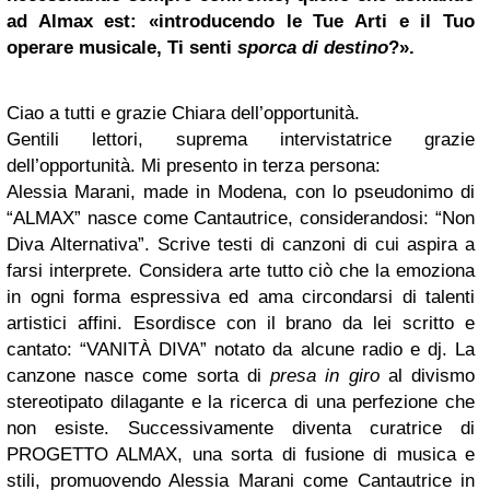
ad Almax est: «introducendo le Tue Arti e il Tuo
operare musicale, Ti senti
sporca di destino
?».
Ciao a tutti e grazie Chiara dell’opportunità.
Gentili lettori, suprema intervistatrice grazie
dell’opportunità. Mi presento in terza persona:
Alessia Marani, made in Modena, con lo pseudonimo di
“ALMAX” nasce come Cantautrice, considerandosi: “Non
Diva Alternativa”. Scrive testi di canzoni di cui aspira a
farsi interprete. Considera arte tutto ciò che la emoziona
in ogni forma espressiva ed ama circondarsi di talenti
artistici affini. Esordisce con il brano da lei scritto e
cantato: “VANITÀ DIVA” notato da alcune radio e dj. La
canzone nasce come sorta di
presa in giro
al divismo
stereotipato dilagante e la ricerca di una perfezione che
non esiste. Successivamente diventa curatrice di
PROGETTO ALMAX, una sorta di fusione di musica e
stili, promuovendo Alessia Marani come Cantautrice in