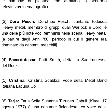
le bambole di plastica che affollano lo schermo
televisivo/cinematografico.
(3)
Doro Pesch:
Dorothee Pesch, cantante tedesca
Heavy metal, membro di gruppi quali Warlock e Doro, è
una delle più note voci femminili nella scena Heavy Metal
[a partire dagli Anni ‘80, periodo in cui il genere era
dominato da cantanti maschili].
(4)
Sacerdotessa:
Patti Smith, detta La Sacerdotessa
del Rock.
(5)
Cristina:
Cristina Scabbia, voce della Metal Band
Italiana Lacuna Coil.
(6)
Tarja:
Tarja Soile Susanna Turunen Cabuli (Kitee, 17
agosto 1977) è una cantante finlandese, ex voce della