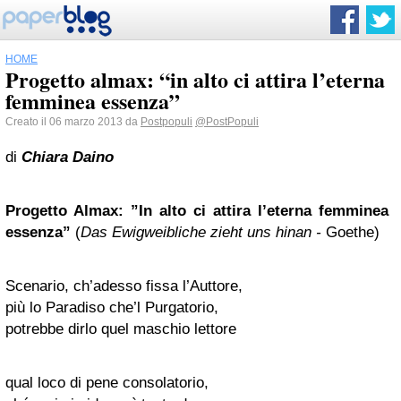
HOME
Progetto almax: “in alto ci attira l’eterna
femminea essenza”
Creato il 06 marzo 2013 da
Postpopuli
@PostPopuli
di
Chiara Daino
Progetto Almax: ”In alto ci attira l’eterna femminea
essenza”
(
Das Ewigweibliche zieht uns hinan -
Goethe)
Scenario, ch’adesso fissa l’Auttore,
più lo Paradiso che’l Purgatorio,
potrebbe dirlo quel maschio lettore
qual loco di pene consolatorio,