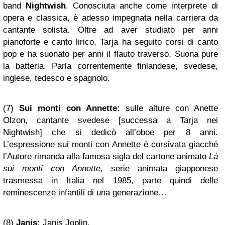
band
Nightwish
. Conosciuta anche come interprete di
opera e classica, è adesso impegnata nella carriera da
cantante solista. Oltre ad aver studiato per anni
pianoforte e canto lirico, Tarja ha seguito corsi di canto
pop e ha suonato per anni il flauto traverso. Suona pure
la batteria. Parla correntemente finlandese, svedese,
inglese, tedesco e spagnolo.
(7)
Sui monti con Annette:
sulle alture con Anette
Olzon, cantante svedese [successa a Tarja nei
Nightwish] che si dedicò all’oboe per 8 anni.
L’espressione sui monti con Annette è corsivata giacché
l’Autore rimanda alla famosa sigla del cartone animato
Là
sui monti con Annette
, serie animata giapponese
trasmessa in Italia nel 1985, parte quindi delle
reminescenze infantili di una generazione…
(8)
Janis:
Janis Joplin.