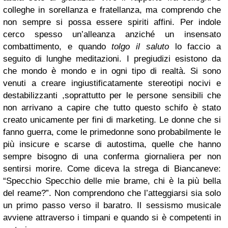
colleghe in sorellanza e fratellanza, ma comprendo che
non sempre si possa essere spiriti affini. Per indole
cerco spesso un’alleanza anziché un insensato
combattimento, e quando
tolgo il saluto
lo faccio a
seguito di lunghe meditazioni. I pregiudizi esistono da
che mondo è mondo e in ogni tipo di realtà. Si sono
venuti a creare ingiustificatamente stereotipi nocivi e
destabilizzanti ,soprattutto per le persone sensibili che
non arrivano a capire che tutto questo schifo è stato
creato unicamente per fini di marketing. Le donne che si
fanno guerra, come le primedonne sono probabilmente le
più insicure e scarse di autostima, quelle che hanno
sempre bisogno di una conferma giornaliera per non
sentirsi morire. Come diceva la strega di Biancaneve:
“Specchio Specchio delle mie brame, chi è la più bella
del reame?”. Non comprendono che l’atteggiarsi sia solo
un primo passo verso il baratro. Il sessismo musicale
avviene attraverso i timpani e quando si è competenti in