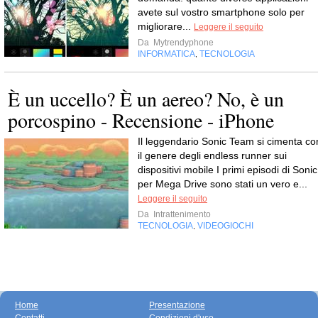
avete sul vostro smartphone solo per
migliorare...
Leggere il seguito
Da
Mytrendyphone
INFORMATICA
TECNOLOGIA
,
È un uccello? È un aereo? No, è un
porcospino - Recensione - iPhone
Il leggendario Sonic Team si cimenta co
il genere degli endless runner sui
dispositivi mobile I primi episodi di Sonic
per Mega Drive sono stati un vero e...
Leggere il seguito
Da
Intrattenimento
TECNOLOGIA
VIDEOGIOCHI
,
Home
Presentazione