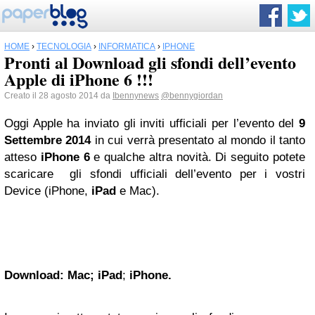
HOME
›
TECNOLOGIA
›
INFORMATICA
›
IPHONE
Pronti al Download gli sfondi dell’evento
Apple di iPhone 6 !!!
Creato il 28 agosto 2014 da
Ibennynews
@bennygiordan
Oggi Apple ha inviato gli inviti ufficiali per l’evento del
9
Settembre 2014
in cui verrà presentato al mondo il tanto
atteso
iPhone
6
e qualche altra novità. Di seguito potete
scaricare gli sfondi ufficiali dell’evento per i vostri
Device (iPhone,
iPad
e Mac).
Download:
Mac
;
iPad
;
iPhone.