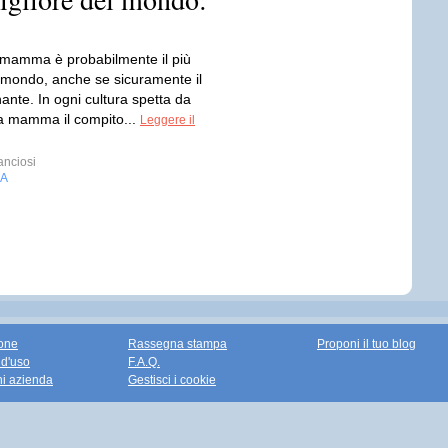
di mamma è probabilmente il più
el mondo, anche se sicuramente il
nante. In ogni cultura spetta da
a mamma il compito...
Leggere il
anciosi
IA
one
Rassegna stampa
Proponi il tuo blog
 d'uso
F.A.Q.
ni azienda
Gestisci i cookie