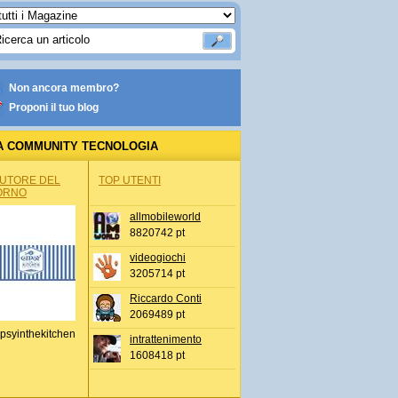
Non ancora membro?
Proponi il tuo blog
A COMMUNITY TECNOLOGIA
AUTORE DEL
TOP UTENTI
ORNO
allmobileworld
8820742 pt
videogiochi
3205714 pt
Riccardo Conti
2069489 pt
psyinthekitchen
intrattenimento
1608418 pt