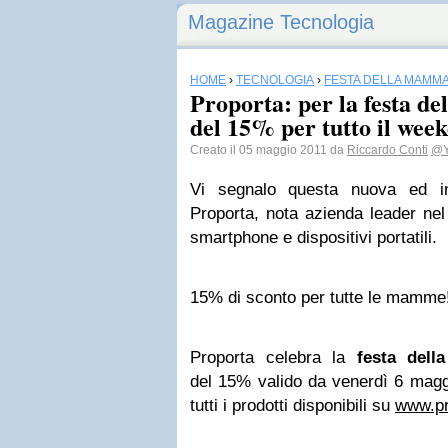
Magazine Tecnologia
HOME
›
TECNOLOGIA
›
FESTA DELLA MAMM
Proporta: per la festa d
del 15% per tutto il wee
Creato il 05 maggio 2011 da
Riccardo Conti
@Y
Vi segnalo questa nuova ed in
Proporta, nota azienda leader nel
smartphone e dispositivi portatili.
15% di sconto per tutte le mamme
Proporta celebra la
festa del
del 15% valido da venerdì 6 mag
tutti i prodotti disponibili su
www.pr