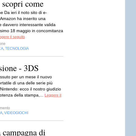
, scopri come
 Da ieri il noto sito di e-
Amazon ha inserito una
 davvero interessante valida
ossimo 18 maggio in concomitanza
ggere il seguito
one
CA
TECNOLOGIA
,
nsione - 3DS
ssuto per un mese il nuovo
rtatile di una delle serie più
 Nintendo: ecco il nostro giudizio
Potenza della stampa,...
Leggere il
imento
IA
VIDEOGIOCHI
,
a campagna di