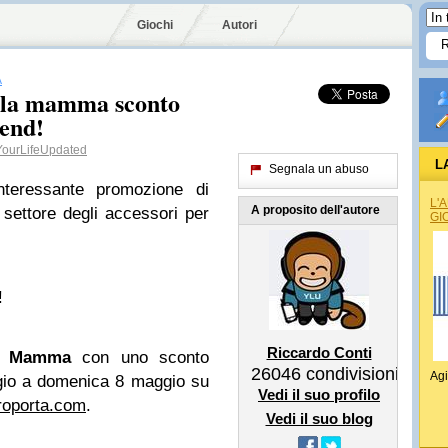
Giochi
Autori
A
ella mamma sconto
kend!
ourLifeUpdated
L
Segnala un abuso
teressante promozione di
L'
A proposito dell'autore
 settore degli accessori per
GI
!
Riccardo Conti
la Mamma
con uno sconto
26046
condivisioni
Agi
gio a domenica 8 maggio su
Vedi il suo profilo
oporta.com
.
Vedi il suo blog