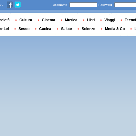
 su
Username
Password
ocietà
Cultura
Cinema
Musica
Libri
Viaggi
Tecnol
er Lei
Sesso
Cucina
Salute
Scienze
Media & Co