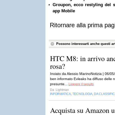
Groupon, ecco restyling del s
app Mobile
Ritornare alla prima pag
Possono interessarti anche questi art
HTC M8: in arrivo anc
rosa?
Inviato da Alessio MarinoNotizia | 06/05/
ben informato Evleaks ha diffuso delle 
presunte...
Leggere il seguito
Da
Lightman
INFORMATICA
TECNOLOGIA
DA CLASSIFI
,
,
Acquista su Amazon u