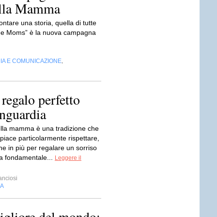
della Mamma
ntare una storia, quella di tutte
o the Moms” è la nuova campagna
IA E COMUNICAZIONE
,
regalo perfetto
anguardia
ella mamma è una tradizione che
ni piace particolarmente rispettare,
e in più per regalare un sorriso
ra fondamentale...
Leggere il
anciosi
IA
igliore del mondo: