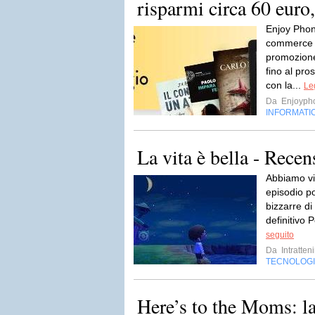
risparmi circa 60 euro
Enjoy Phone
commerce 
promozione
fino al pr
con la...
Le
Da
Enjoyph
INFORMATI
La vita è bella - Rece
Abbiamo vi
episodio po
bizzarre di
definitivo 
seguito
Da
Intratten
TECNOLOG
Here’s to the Moms: l