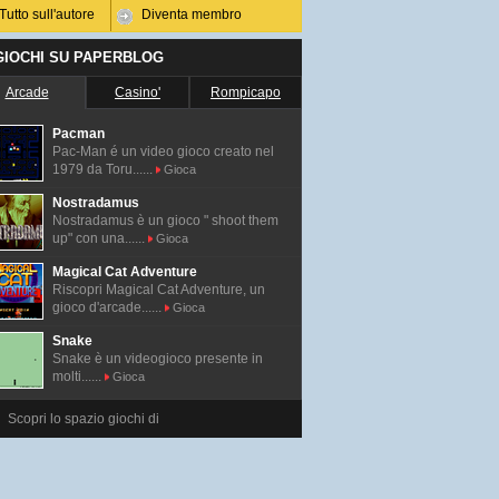
Tutto sull'autore
Diventa membro
 GIOCHI SU PAPERBLOG
Arcade
Casino'
Rompicapo
Pacman
Pac-Man é un video gioco creato nel
1979 da Toru......
Gioca
Nostradamus
Nostradamus è un gioco " shoot them
up" con una......
Gioca
Magical Cat Adventure
Riscopri Magical Cat Adventure, un
gioco d'arcade......
Gioca
Snake
Snake è un videogioco presente in
molti......
Gioca
Scopri lo spazio giochi di