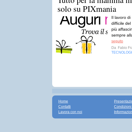
solo su PIXmania
Il lavoro 
difficile d
più affasci
sempre all
seguito
Da
Fabio Fr
TECNOLOG
Home
Presentazi
Contatti
Condizioni
Lavora con noi
Informazio