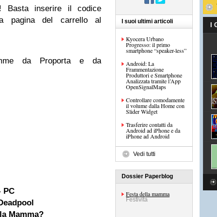
 Basta inserire il codice
 pagina del carrello al
I suoi ultimi articoli
I
Kyocera Urbano
Progresso: il primo
smartphone “speaker-less”
amme da Proporta e da
Android: La
Frammentazione
Produttori e Smartphone
Analizzata tramite l’App
OpenSignalMaps
Controllare comodamente
il volume dalla Home con
Slider Widget
Trasferire contatti da
Android ad iPhone e da
iPhone ad Android
Vedi tutti
Dossier Paperblog
- PC
Festa della mamma
Festività
Deadpool
ella Mamma?