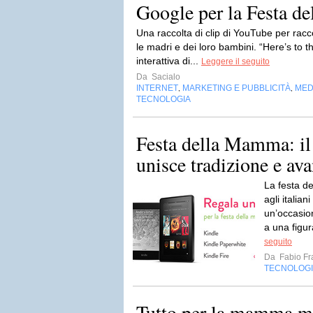
Google per la Festa 
Una raccolta di clip di YouTube per racco
le madri e dei loro bambini. “Here’s t
interattiva di...
Leggere il seguito
Da
Sacialo
INTERNET
MARKETING E PUBBLICITÀ
MED
,
,
TECNOLOGIA
Festa della Mamma: il 
unisce tradizione e av
La festa d
agli italia
un’occasion
a una figu
seguito
Da
Fabio Fr
TECNOLOG
Tutto per la mamma m