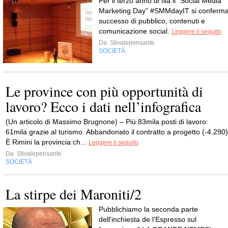
Per il terzo anno di fila il “Social Media
Marketing Day” #SMMdayIT si conferm
successo di pubblico, contenuti e
comunicazione social.
Leggere il seguito
Da
Stivalepensante
SOCIETÀ
Le province con più opportunità di
lavoro? Ecco i dati nell’infografica
(Un articolo di Massimo Brugnone) – Più 83mila posti di lavoro:
61mila grazie al turismo. Abbandonato il contratto a progetto (-4.290)
È Rimini la provincia ch...
Leggere il seguito
Da
Stivalepensante
SOCIETÀ
La stirpe dei Maroniti/2
Pubblichiamo la seconda parte
dell'inchiesta de l'Espresso sul