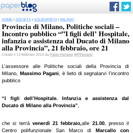
HOME
›
SOCIETÀ
›
SOLIDARIETÀ
›
MILANO
Provincia di Milano, Politiche sociali –
Incontro pubblico “”I figli dell’ Hospitale,
infanzia e assistenza dal Ducato di Milano
alla Provincia”, 21 febbraio, ore 21
Creato il 13 febbraio 2014 da
Paolo Ferrario
@PFerrario
L’assessore alle Politiche sociali della Provincia di
Milano,
Massimo Pagani
, è lieto di segnalarvi l’incontro
pubblico
“I figli dell’Hospitale. Infanzia e assistenza dal
Ducato di
Milano
alla Provincia”
,
che si terrà
venerdì
21 febbraio,
alle
21.00
, presso il
Centro polifunzionale San Marco
di
Marcallo con