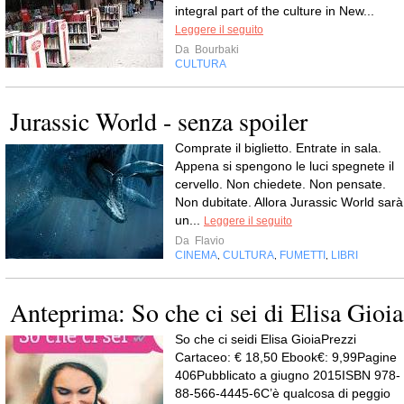
integral part of the culture in New...
Leggere il seguito
Da
Bourbaki
CULTURA
Jurassic World - senza spoiler
Comprate il biglietto. Entrate in sala.
Appena si spengono le luci spegnete il
cervello. Non chiedete. Non pensate.
Non dubitate. Allora Jurassic World sarà
un...
Leggere il seguito
Da
Flavio
CINEMA
CULTURA
FUMETTI
LIBRI
,
,
,
Anteprima: So che ci sei di Elisa Gioia
So che ci seidi Elisa GioiaPrezzi
Cartaceo: € 18,50 Ebook€: 9,99Pagine
406Pubblicato a giugno 2015ISBN 978-
88-566-4445-6C’è qualcosa di peggio