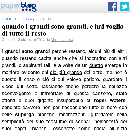
HOME
›
CULTURA
›
DI TUTTO
quando i grandi sono grandi, e hai voglia
di tutto il resto
Creato il 13 dicembre 2012 da
Matteocarrera
i
grandi sono grandi
perchè restano, alcuni più di altri;
quando restano capita anche che si incontrino con altri
grandi, o aspiranti tali. e a volte da un
duetto
emerge in
maniera evidente chi
sia più grande
dell’altro. ma non è
questo il caso e ciò di cui volevo parlare. guardate il
video qui sotto. lasciando anche perdere la bellezza
sconvolgente e immortale di questa canzone, state
attenti a quel gigante insuperabile di
roger waters
,
conciato davvero non per l’occasione tutto di nero con
delle
superga
bianche imbarazzanti. guardatelo nella
semplicità del suo “costume di scena”, nell’onestà dei
suoi capelli bianchi. osservate come bacia all’inizio