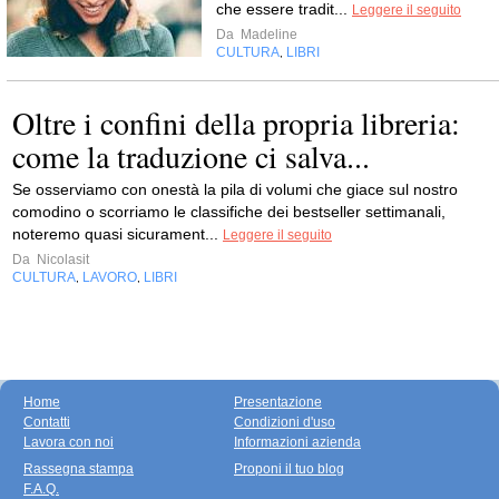
che essere tradit...
Leggere il seguito
Da
Madeline
CULTURA
LIBRI
,
Oltre i confini della propria libreria:
come la traduzione ci salva...
Se osserviamo con onestà la pila di volumi che giace sul nostro
comodino o scorriamo le classifiche dei bestseller settimanali,
noteremo quasi sicurament...
Leggere il seguito
Da
Nicolasit
CULTURA
LAVORO
LIBRI
,
,
Home
Presentazione
Contatti
Condizioni d'uso
Lavora con noi
Informazioni azienda
Rassegna stampa
Proponi il tuo blog
F.A.Q.