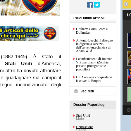
I
I suoi ultimi articoli
Gotham: Colm Feore è
Dollmaker
Antonio Lucchi: il disegno
in digitale a servizio
dell’avventura classica di
Adam Wild
1882-1945) è stato il
I combattimenti di Batman
V Superman – iZombie,
li
Stati Uniti
d’America,
parlano protagonisti e
produttori
ni altro ha dovuto affrontare
Gli Avengers conquistano
ece guadagnare sul campo il
la cover di Empire
tegno incondizionato degli
Vedi tutti
Dossier Paperblog
Stati Uniti
Mete
Depressione
Salute