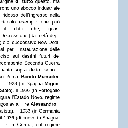
argine
di tutto
questo, ma
varono uno sbocco industriale
 ridosso dell’ingresso nella
piccolo esempio che può
è il dato che, quasi
Depressione (da metà degli
a) e al successivo New Deal,
i per l’instaurazione delle
ciso sui destini futuri dei
’incombente Seconda Guerra
uanto sopra detto, sono il
o su Roma;
Benito Mussolini
, il 1923 (in Spagna
Miguel
Stato), il 1926 (in Portogallo
gura l’Estado Novo, regime
goslavia il re
Alessandro I
ralista), il 1933 (in Germania
il 1936 (di nuovo in Spagna,
i, e in Grecia, col regime