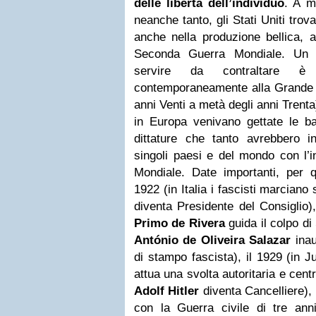
delle libertà dell’individuo
. A m
neanche tanto, gli Stati Uniti tro
anche nella produzione bellica, a
Seconda Guerra Mondiale. Un 
servire da contraltare 
contemporaneamente alla Grande 
anni Venti a metà degli anni Trent
in Europa venivano gettate le bas
dittature che tanto avrebbero in
singoli paesi e del mondo con l
Mondiale. Date importanti, per q
1922 (in Italia i fascisti marcian
diventa Presidente del Consiglio)
Primo de Rivera
guida il colpo di 
António de Oliveira Salazar
inau
di stampo fascista), il 1929 (in Ju
attua una svolta autoritaria e cent
Adolf Hitler
diventa Cancelliere), 
con la Guerra civile di tre ann