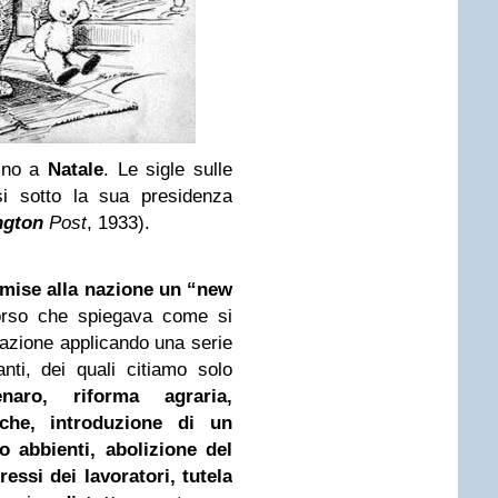
bino a
Natale
. Le sigle sulle
si sotto la sua presidenza
ngton
Post
, 1933).
mise alla nazione un “new
rso che spiegava come si
uazione applicando una serie
nti, dei quali citiamo solo
naro, riforma agraria,
iche, introduzione di un
o abbienti, abolizione del
ressi dei lavoratori, tutela