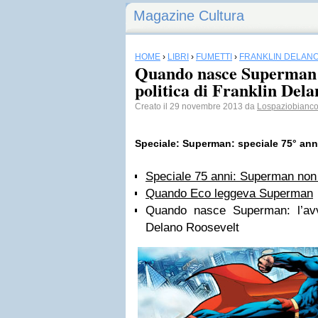
Magazine Cultura
HOME
›
LIBRI
›
FUMETTI
›
FRANKLIN DELAN
Quando nasce Superman:
politica di Franklin Dela
Creato il 29 novembre 2013 da
Lospaziobianco.
Speciale: Superman: speciale 75° ann
Speciale 75 anni: Superman no
Quando Eco leggeva Superman
Quando nasce Superman: l’avve
Delano Roosevelt