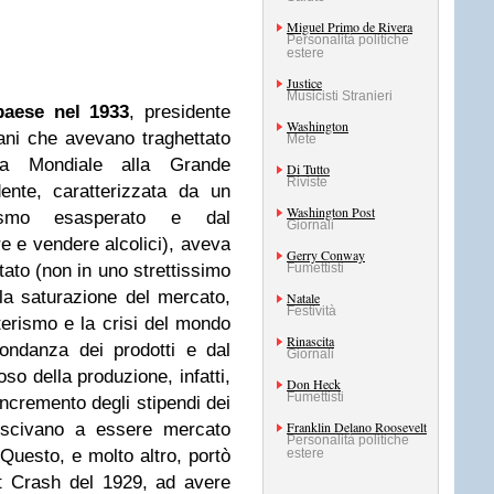
Miguel Primo de Rivera
Personalità politiche
estere
Justice
Musicisti Stranieri
paese nel 1933
, presidente
Washington
ani che avevano traghettato
Mete
ra Mondiale alla Grande
Di Tutto
Riviste
dente, caratterizzata da un
Washington Post
onismo esasperato e dal
Giornali
re e vendere alcolici), aveva
Gerry Conway
Fumettisti
tato (non in uno strettissimo
la saturazione del mercato,
Natale
Festività
terismo e la crisi del mondo
Rinascita
bondanza dei prodotti e dal
Giornali
oso della produzione, infatti,
Don Heck
Fumettisti
ncremento degli stipendi dei
Franklin Delano Roosevelt
iuscivano a essere mercato
Personalità politiche
estere
Questo, e molto altro, portò
et Crash del 1929, ad avere