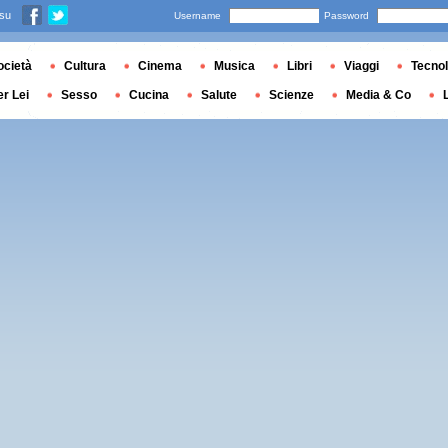
 su
Username
Password
ocietà
Cultura
Cinema
Musica
Libri
Viaggi
Tecnol
er Lei
Sesso
Cucina
Salute
Scienze
Media & Co