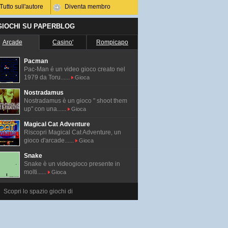
Tutto sull'autore
Diventa membro
 GIOCHI SU PAPERBLOG
Arcade
Casino'
Rompicapo
Pacman
Pac-Man é un video gioco creato nel
1979 da Toru......
Gioca
Nostradamus
Nostradamus è un gioco " shoot them
up" con una......
Gioca
Magical Cat Adventure
Riscopri Magical Cat Adventure, un
gioco d'arcade......
Gioca
Snake
Snake è un videogioco presente in
molti......
Gioca
Scopri lo spazio giochi di