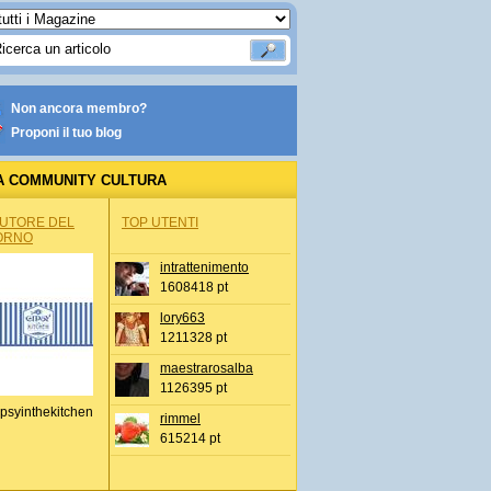
Non ancora membro?
Proponi il tuo blog
A COMMUNITY CULTURA
AUTORE DEL
TOP UTENTI
ORNO
intrattenimento
1608418 pt
lory663
1211328 pt
maestrarosalba
1126395 pt
psyinthekitchen
rimmel
615214 pt