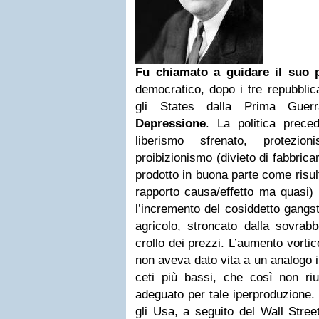
Fu chiamato a guidare il suo 
democratico, dopo i tre repubblic
gli States dalla Prima Guer
Depressione
. La politica prece
liberismo sfrenato, protezi
proibizionismo (divieto di fabbrica
prodotto in buona parte come risul
rapporto causa/effetto ma quasi) 
l’incremento del cosiddetto gangs
agricolo, stroncato dalla sovrab
crollo dei prezzi. L’aumento vortic
non aveva dato vita a un analogo i
ceti più bassi, che così non r
adeguato per tale iperproduzione. 
gli Usa, a seguito del Wall Stre