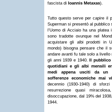
fascista di
Ioannis Metaxas
).
Tutto questo serve per capire il p
Superman si presentò al pubblico st
l’Uomo di Acciaio ha una platea i
sono tradotte ovunque nel Mon
acquistare gli albi prodotti in 
mondo) bisogna pensare che il s
andare avanti fu tale solo a livello 
gli anni 1939 e 1940.
Il pubblico
quotidiani e gli albi mensili e
medi appena usciti da un d
sofferenze economiche mai v
decennio (1930-1940) di sforz
resurrezione quasi miracolos
disoccupazione, dal 19% del 1938,
1944.