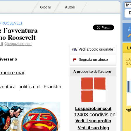
Giochi
Autori
O ROOSEVELT
 l’avventura
no Roosevelt
it
@lospaziobianco
L
Vedi articolo originale
iversario
L'
Segnala un abuso
GI
A proposito dell'autore
n muore mai
ntura politica di Franklin
Lospaziobianco.it
Agi
92403
condivisioni
Vedi il suo profilo
Vedi il suo blog