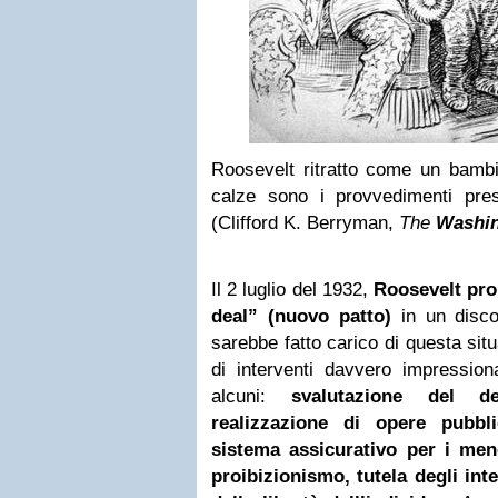
Roosevelt ritratto come un bam
calze sono i provvedimenti pre
(Clifford K. Berryman,
The
Washi
Il 2 luglio del 1932,
Roosevelt pro
deal” (nuovo patto)
in un disco
sarebbe fatto carico di questa sit
di interventi davvero impressiona
alcuni:
svalutazione del de
realizzazione di opere pubbl
sistema assicurativo per i men
proibizionismo, tutela degli inte