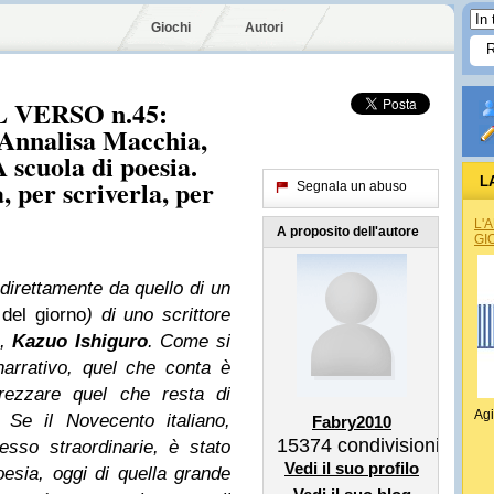
Giochi
Autori
 VERSO n.45:
 Annalisa Macchia,
 scuola di poesia.
, per scriverla, per
L
Segnala un abuso
L'
A proposito dell'autore
GI
 direttamente da quello di un
del giorno
) di uno scrittore
a,
Kazuo Ishiguro
. Come si
arrativo, quel che conta è
rezzare quel che resta di
Agi
Se il Novecento italiano,
Fabry2010
15374
condivisioni
sso straordinarie, è stato
Vedi il suo profilo
oesia, oggi di quella grande