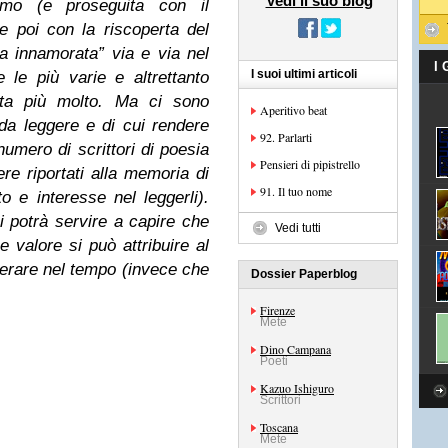
Vedi il suo blog
ismo (e proseguita con il
e poi con la riscoperta del
a innamorata” via e via nel
I
I suoi ultimi articoli
 le più varie e altrettanto
esta più molto. Ma ci sono
Aperitivo beat
da leggere e di cui rendere
92. Parlarti
umero di scrittori di poesia
Pensieri di pipistrello
re riportati alla memoria di
91. Il tuo nome
o e interesse nel leggerli).
 potrà servire a capire che
Vedi tutti
 valore si può attribuire al
verare nel tempo (invece che
Dossier Paperblog
Firenze
Mete
Dino Campana
Poeti
Kazuo Ishiguro
Scrittori
Toscana
Mete