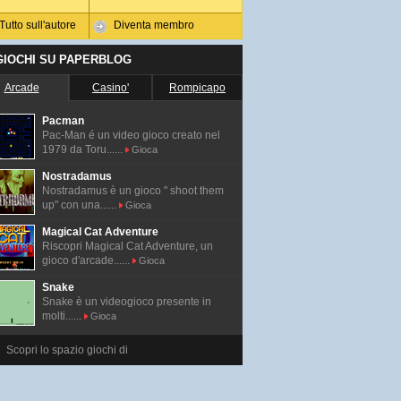
Tutto sull'autore
Diventa membro
 GIOCHI SU PAPERBLOG
Arcade
Casino'
Rompicapo
Pacman
Pac-Man é un video gioco creato nel
1979 da Toru......
Gioca
Nostradamus
Nostradamus è un gioco " shoot them
up" con una......
Gioca
Magical Cat Adventure
Riscopri Magical Cat Adventure, un
gioco d'arcade......
Gioca
Snake
Snake è un videogioco presente in
molti......
Gioca
Scopri lo spazio giochi di