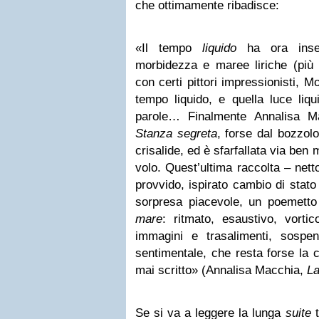
che ottimamente ribadisce:
«Il tempo
liquido
ha ora inseg
morbidezza e maree liriche (pi
con certi pittori impressionisti, M
tempo liquido, e quella luce liqui
parole… Finalmente Annalisa M
Stanza segreta
, forse dal bozzol
crisalide, ed è sfarfallata via ben m
volo. Quest’ultima raccolta – nett
provvido, ispirato cambio di stat
sorpresa piacevole, un poemetto
mare
: ritmato, esaustivo, vorti
immagini e trasalimenti, sospen
sentimentale, che resta forse la 
mai scritto» (Annalisa Macchia,
La
Se si va a leggere la lunga
suite
t