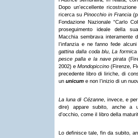
Dopo un’eccellente ricostruzione
ricerca su
Pinocchio in Francia
(p
Fondazione Nazionale “Carlo Col
proseguimento ideale della sua
Macchia sembrava interamente des
l’infanzia e ne fanno fede alcuni
gattina dalla coda blu
,
La formi
c
pesce palla e la nave pirata
(Fir
2002) e
Mondopiccino
(Firenze, Flo
precedente libro di liriche, di co
un
unicum
e non l’inizio di un nuo
La luna di Cézanne
, invece, e per
dire) appare subito, anche a 
d’occhio, come il libro della maturi
Lo definisce tale, fin da subito, anc