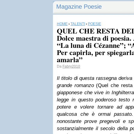
Magazine Poesie
HOME
›
TALENTI
›
POESIE
QUEL CHE RESTA DEL
Dolce maestra di poesia.
“La luna di Cézanne”; “A
Per capirla, per spiegarla
amarla”
Da
Fabry2010
Il titolo di questa rassegna deriva
grande romanzo
(Quel che resta 
giapponese che vive in Inghilterr
legge in questo poderoso testo n
potere e volere tornare ad app
qualcosa che è ormai passato. 
nonostante prove pregevoli e spe
sostanzialmente il secolo della p