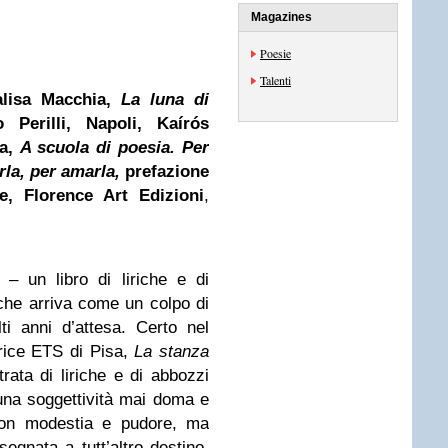
Magazines
Poesie
Talenti
alisa Macchia,
La luna di
o Perilli, Napoli, Kaírós
ia,
A scuola di poesia. Per
rla, per
amarla,
prefazione
e, Florence Art Edizioni
,
– un libro di liriche e di
 che arriva come un colpo di
i anni d’attesa. Certo nel
trice ETS di Pisa,
La stanza
rata di liriche e di abbozzi
i una soggettività mai doma e
con modestia e pudore, ma
segnata a tutt’altro destino.