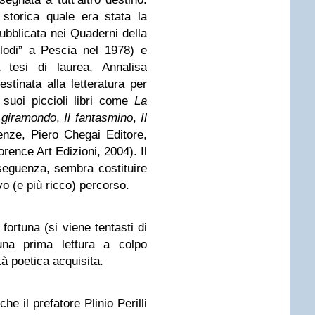
 storica quale era stata la
ubblicata nei Quaderni della
lodi” a Pescia nel 1978) e
 tesi di laurea, Annalisa
tinata alla letteratura per
 suoi piccioli libri come
La
a
giramondo
,
Il fantasmino
,
Il
enze, Piero Chegai Editore,
rence Art Edizioni, 2004). Il
nseguenza, sembra costituire
vo (e più ricco) percorso.
 fortuna (si viene tentasti di
una prima lettura a colpo
tà poetica acquisita.
he il prefatore Plinio Perilli