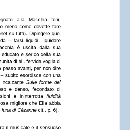
nato alla Macchia toni,
ù o meno come dovette fare
onet su tutti). Dipingere quel
da – farsi liquidi, liquidare
acchia è uscita dalla sua
o educato e serico della sua
unita di ali, fervida voglia di
o passo avanti, per non dire
o – subito esordisce con una
 incalzante
Sulle
forme del
coso e denso, fecondato di
sioni e ininterrotta
fluidità
cosa migliore che Ella abbia
 luna di Cézanne
cit., p. 6).
ra il musicale e il sensuoso