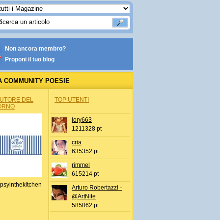
Non ancora membro?
Proponi il tuo blog
A COMMUNITY POESIE
AUTORE DEL
TOP UTENTI
ORNO
lory663
1211328 pt
cria
635352 pt
rimmel
615214 pt
psyinthekitchen
Arturo Robertazzi -
@ArtNite
585062 pt