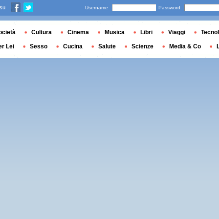
 su
Username
Password
ocietà
Cultura
Cinema
Musica
Libri
Viaggi
Tecnol
er Lei
Sesso
Cucina
Salute
Scienze
Media & Co