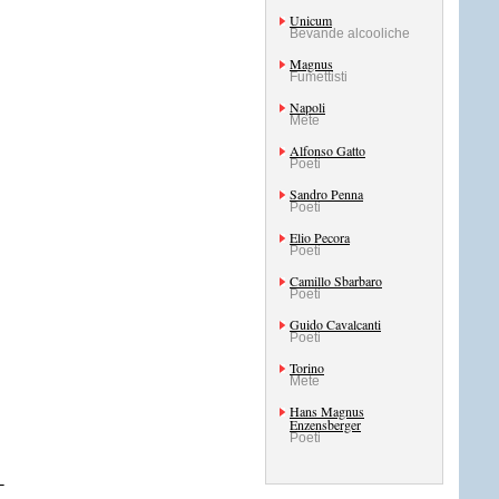
Unicum
Bevande alcooliche
Magnus
Fumettisti
Napoli
Mete
Alfonso Gatto
Poeti
Sandro Penna
Poeti
Elio Pecora
Poeti
Camillo Sbarbaro
Poeti
Guido Cavalcanti
Poeti
Torino
Mete
Hans Magnus
Enzensberger
Poeti
_