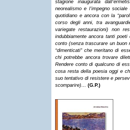
stagione inaugurata dall’ermet
neorealismo e l’impegno sociale 
quotidiano e ancora con la “parol
corso degli anni, tra avanguardie
variegate restaurazioni) non r
indubbiamente ancora tanti poeti 
conto (senza trascurare un buon n
“dimenticati” che meritano di esse
chi potrebbe ancora trovare dilett
Rendere conto di qualcuno di essi
cosa resta della poesia oggi e che
suo tentativo di resistere e perse
scomparire)…
(G.P.)