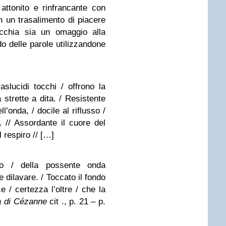
attonito e rinfrancante con
n un trasalimento di piacere
cchia sia un omaggio alla
do delle parole utilizzandone
aslucidi tocchi / offrono la
a strette a dita. / Resistente
ll’onda, / docile al riflusso /
. // Assordante il cuore del
l respiro // […]
o / della possente onda
e dilavare. / Toccato il fondo
ce / certezza l’oltre / che la
a di Cézanne
cit ., p. 21 – p.