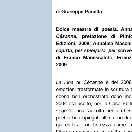
di
Giuseppe Panella
Dolce maestra di poesia. Ann
Cézanne
, prefazione di Plini
Edizioni, 2008; Annalisa Macch
capirla, per spiegarla, per scrive
di Franco Manescalchi, Firenz
2009
La luna di Cézanne
è del 2008 
emozioni trasformate in scrittura
scena ben orchestrato dopo molt
2004 era uscito, per la Casa Edi
segreta
, una raccolta ben orchest
poetici ben ripiegati all’interno d
qui esibita con fierezza come 
l’Autrice sembrava, in realtà, con