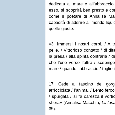
dedicata al mare e all’abbraccio 
esso, si scoprirà ben presto e co
come il poetare di Annalisa Ma
capacità di aderire al mondo liqui
quelle giuste:
«3. Immersi i nostri corpi. / A tr
pelle. / Vittorioso contatto / di dit
la presa / alla spinta contraria / de
che l’uno verso l’altra / sospinge
mare / quando l’abbraccio / toglie i
17. Cede al fascino del gorg
arricciolata / l’anima. / Lento feroc
/ spurgata / si fa carezza il vorti
sfiora» (Annalisa Macchia,
La lun
35).