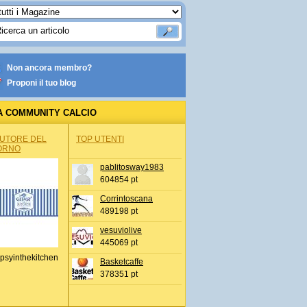
Non ancora membro?
Proponi il tuo blog
A COMMUNITY CALCIO
AUTORE DEL
TOP UTENTI
ORNO
pablitosway1983
604854 pt
Corrintoscana
489198 pt
vesuviolive
445069 pt
psyinthekitchen
Basketcaffe
378351 pt