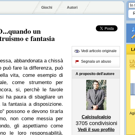
Giochi
Autori
..quando un
truismo e fantasia
L
Vedi articolo originale
epressa, abbandonata a chissà
L'
Segnala un abuso
GI
o può fare la differenza, può
A proposito dell'autore
ella vita, come esempio di
erale, come strumento per
cora, si, perchè le favole
si ha paura di sbagliare un
 la fantasia a disposizione.
no" possono e devono tirarla
Agi
Calcisulcalcio
iamo, non come messia per
3705
condivisioni
mondo, gli aspettiamo come
Vedi il suo profilo
no le loro responsabilità.