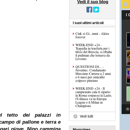
Vedi il suo blog
I
I suoi ultimi articoli
Ciak si Gi...mmi - Akira
forever
WEEK-END +24 -
Tragedia in trasferta per i
tifosi del Brescia, si ribalta
il pullman che tornava da
Livorno
QUESTIONI DI... -
Juventus. Condannato
Massimo Carrera a 2 anni
e 6 mesi per omicidio
colposo plurimo
WEEK-END +24 - Il
campionato cala il sipario:
la Roma sorpassa la Lazio,
l'Udinese va in Europa
League e il Milan in
Champions
l tetto dei palazzi in
Vedi tutti
campo di pallone e terra e
agari piove. Nino cammina
Magazines