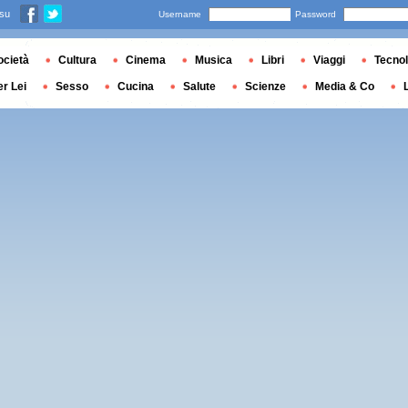
 su
Username
Password
ocietà
Cultura
Cinema
Musica
Libri
Viaggi
Tecnol
er Lei
Sesso
Cucina
Salute
Scienze
Media & Co