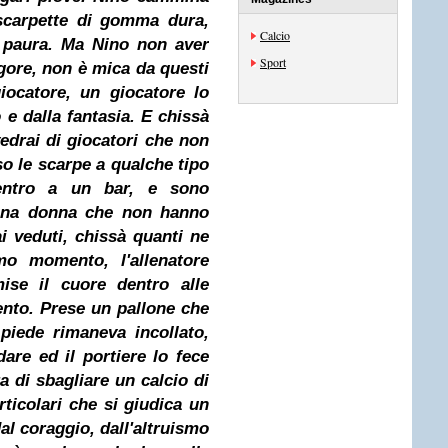
carpette di gomma dura,
Calcio
i paura. Ma Nino non aver
Sport
igore, non è mica da questi
giocatore, un giocatore lo
 e dalla fantasia. E chissà
vedrai di giocatori che non
o le scarpe a qualche tipo
entro a un bar, e sono
 una donna che non hanno
i veduti, chissà quanti ne
mo momento, l'allenatore
ise il cuore dentro alle
ento. Prese un pallone che
piede rimaneva incollato,
dare ed il portiere lo fece
 di sbagliare un calcio di
ticolari che si giudica un
al coraggio, dall'altruismo