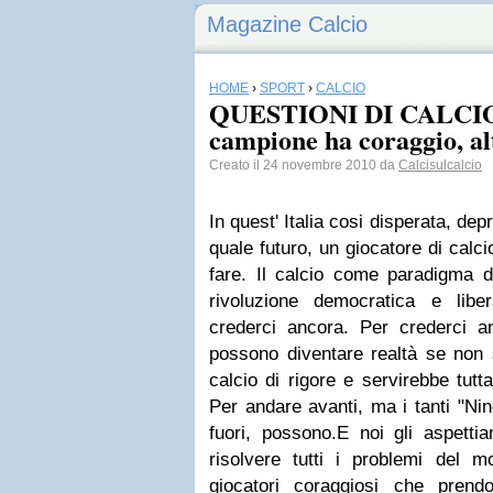
Magazine Calcio
HOME
›
SPORT
›
CALCIO
QUESTIONI DI CALCIO.
campione ha coraggio, al
Creato il 24 novembre 2010 da
Calcisulcalcio
In quest' Italia cosi disperata, d
quale futuro, un giocatore di calci
fare. Il calcio come paradigma d
rivoluzione democratica e lib
crederci ancora. Per crederci an
possono diventare realtà se non 
calcio di rigore e
servirebbe tutta
Per andare avanti, ma i tanti "Ni
fuori, possono.
E noi gli aspett
risolvere tutti i problemi del 
giocatori coraggiosi che prendo