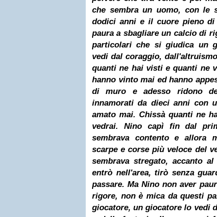
che sembra un uomo, con le s
dodici anni e il cuore pieno d
paura a sbagliare un calcio di r
particolari che si giudica un 
vedi dal coraggio, dall'altruismo
quanti ne hai visti e quanti ne 
hanno vinto mai ed hanno appes
di muro e adesso ridono d
innamorati da dieci anni con
amato mai. Chissà quanti ne ha
vedrai. Nino capì fin dal pri
sembrava contento e allora m
scarpe e corse più veloce del v
sembrava stregato, accanto al 
entrò nell'area, tirò senza guar
passare. Ma Nino non aver paura
rigore, non è mica da questi par
giocatore, un giocatore lo vedi d