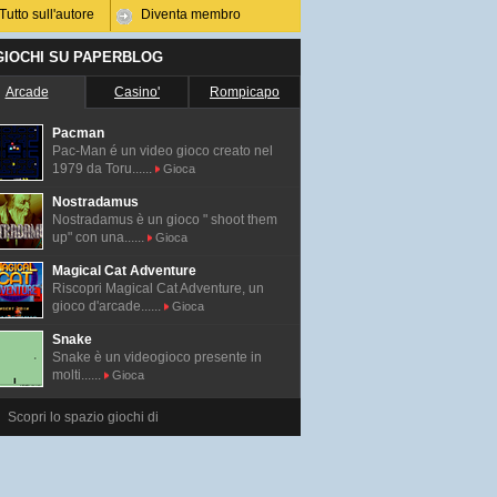
Tutto sull'autore
Diventa membro
 GIOCHI SU PAPERBLOG
Arcade
Casino'
Rompicapo
Pacman
Pac-Man é un video gioco creato nel
1979 da Toru......
Gioca
Nostradamus
Nostradamus è un gioco " shoot them
up" con una......
Gioca
Magical Cat Adventure
Riscopri Magical Cat Adventure, un
gioco d'arcade......
Gioca
Snake
Snake è un videogioco presente in
molti......
Gioca
Scopri lo spazio giochi di