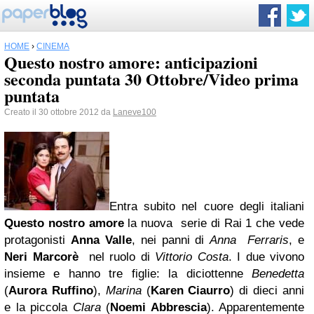
HOME
›
CINEMA
Questo nostro amore: anticipazioni
seconda puntata 30 Ottobre/Video prima
puntata
Creato il 30 ottobre 2012 da
Laneve100
Entra subito nel cuore degli italiani
Questo nostro amore
la nuova serie di Rai 1 che vede
protagonisti
Anna Valle
, nei panni di
Anna Ferraris
, e
Neri Marcorè
nel ruolo di
Vittorio Costa
. I due vivono
insieme e hanno tre figlie: la diciottenne
Benedetta
(
Aurora
Ruffino
),
Marina
(
Karen Ciaurro
) di dieci anni
e la piccola
Clara
(
Noemi Abbrescia
). Apparentemente