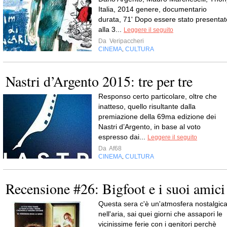
Italia, 2014 genere, documentario
durata, 71' Dopo essere stato presentat
alla 3...
Leggere il seguito
Da
Veripaccheri
CINEMA
CULTURA
,
Nastri d’Argento 2015: tre per tre
Responso certo particolare, oltre che
inatteso, quello risultante dalla
premiazione della 69ma edizione dei
Nastri d’Argento, in base al voto
espresso dai...
Leggere il seguito
Da
Af68
CINEMA
CULTURA
,
Recensione #26: Bigfoot e i suoi amici
Questa sera c'è un'atmosfera nostalgic
nell'aria, sai quei giorni che assapori le
vicinissime ferie con i genitori perchè