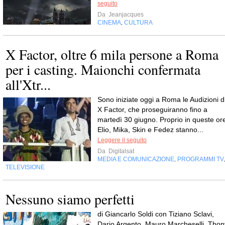
seguito
Da
Jeanjacques
CINEMA
CULTURA
,
X Factor, oltre 6 mila persone a Roma
per i casting. Maionchi confermata
all'Xtr...
Sono iniziate oggi a Roma le Audizioni d
X Factor, che proseguiranno fino a
martedì 30 giugno. Proprio in queste or
Elio, Mika, Skin e Fedez stanno...
Leggere il seguito
Da
Digitalsat
MEDIA E COMUNICAZIONE
PROGRAMMI TV
,
TELEVISIONE
Nessuno siamo perfetti
di Giancarlo Soldi con Tiziano Sclavi,
Dario Argento, Mauro Marcheselli, Thon