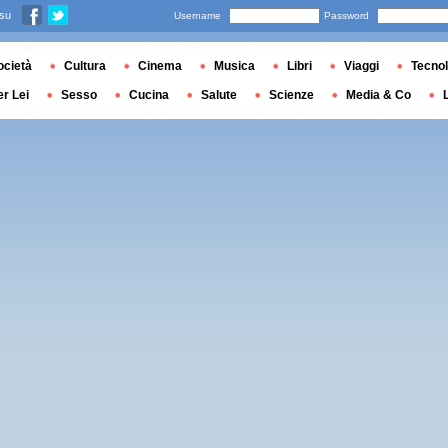
 su
Username
Password
ocietà
Cultura
Cinema
Musica
Libri
Viaggi
Tecnol
er Lei
Sesso
Cucina
Salute
Scienze
Media & Co