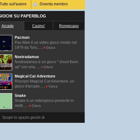
Tutto sull'autore
Diventa membro
 GIOCHI SU PAPERBLOG
Arcade
Casino'
Rompicapo
Pacman
Pac-Man é un video gioco creato nel
1979 da Toru......
Gioca
Nostradamus
Nostradamus è un gioco " shoot them
up" con una......
Gioca
Magical Cat Adventure
Riscopri Magical Cat Adventure, un
gioco d'arcade......
Gioca
Snake
Snake è un videogioco presente in
molti......
Gioca
Scopri lo spazio giochi di