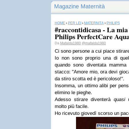
Magazine Maternità
HOME
›
PER LEI
›
MATERNITÀ
›
PHILIPS
#raccontidicasa - La mia
Philips PerfectCare Aqua
Da
Mafalda1980
@mafalda1980
Ci sono persone a cui piace stirar
Io non sono proprio una di que
quando sono diventata mamma 
stacco: "Amore mio, ora devi gioca
da stiro scotta ed è pericoloso!".
Insomma, un ottimo alibi per pensa
elimino le pieghe.
Adesso stirare diventerà
quasi
u
molto più facile.
Ho ricevuto giovedì scorso un pac