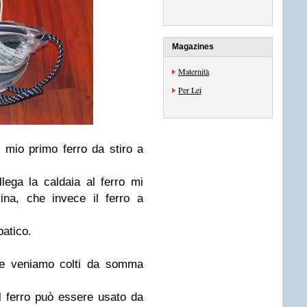
Magazines
Maternità
Per Lei
l mio primo ferro da stiro a
ega la caldaia al ferro mi
ina, che invece il ferro a
atico.
ni e veniamo colti da somma
 il ferro può essere usato da