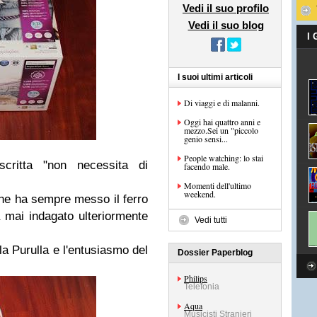
Vedi il suo profilo
Vedi il suo blog
I
I suoi ultimi articoli
Di viaggi e di malanni.
Oggi hai quattro anni e
mezzo.Sei un "piccolo
genio sensi...
People watching: lo stai
scritta "non necessita di
facendo male.
Momenti dell'ultimo
weekend.
che ha sempre messo il ferro
ha mai indagato ulteriormente
Vedi tutti
lla Purulla e l'entusiasmo del
Dossier Paperblog
Philips
Telefonia
Aqua
Musicisti Stranieri