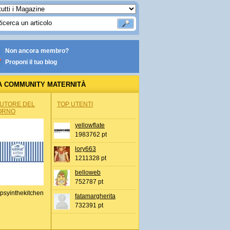
Non ancora membro?
Proponi il tuo blog
A COMMUNITY MATERNITÀ
AUTORE DEL
TOP UTENTI
ORNO
yellowflate
1983762 pt
lory663
1211328 pt
belloweb
752787 pt
psyinthekitchen
fatamargherita
732391 pt