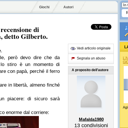
Giochi
Autori
 recensione di
, detto Gilberto.
L
Vedi articolo originale
e.
lle, però devo dire che da
L'
Segnala un abuso
GI
lo stiro è un momento di
A proposito dell'autore
re con papà, perché il ferro
re in libertà, almeno finché
n piacere: di sicuro sarà
Agi
co enorme dal corriere:
Mafalda1980
13
condivisioni