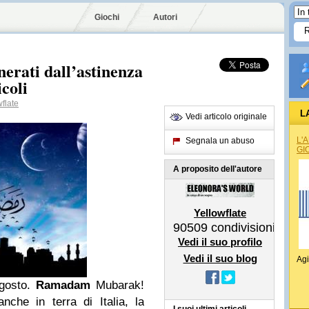
Giochi
Autori
ati dall’astinenza
icoli
flate
L
Vedi articolo originale
L'
Segnala un abuso
GI
A proposito dell'autore
Yellowflate
90509
condivisioni
Vedi il suo profilo
Vedi il suo blog
Agi
Agosto.
Ramadam
Mubarak!
anche in terra di Italia, la