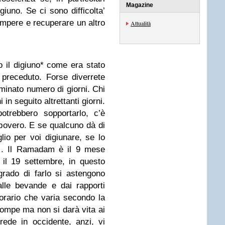
Magazine
igiuno. Se ci sono difficolta’
rompere e recuperare un altro
Attualità
o il digiuno* come era stato
 preceduto. Forse diverrete
rminato numero di giorni. Chi
 in seguito altrettanti giorni.
otrebbero sopportarlo, c’è
 povero. E se qualcuno dà di
io per voi digiunare, se lo
) . Il Ramadam è il 9 mese
o il 19 settembre, in questo
rado di farlo si astengono
alle bevande e dai rapporti
 orario che varia secondo la
 rompe ma non si darà vita ai
ede in occidente, anzi, vi