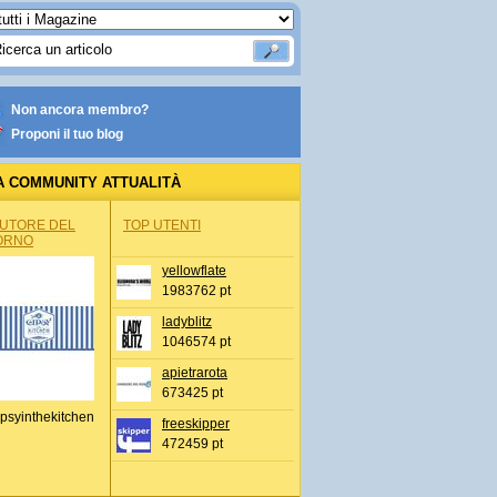
Non ancora membro?
Proponi il tuo blog
A COMMUNITY ATTUALITÀ
AUTORE DEL
TOP UTENTI
ORNO
yellowflate
1983762 pt
ladyblitz
1046574 pt
apietrarota
673425 pt
psyinthekitchen
freeskipper
472459 pt