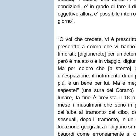
condizioni, e’ in grado di fare il d
oggettive allora e’ possibile inter
giorno”.
“O voi che credete, vi è prescritt
prescritto a coloro che vi hanno
timorati; [digiunerete] per un dete
però è malato o è in viaggio, digiuni
Ma per coloro che [a stento] p
un’espiazione: il nutrimento di un
più, è un bene per lui. Ma è megl
sapeste!” (una sura del Corano
lunare, la fine è prevista il 18 
mese i musulmani che sono in g
dall’alba al tramonto dal cibo, d
sessuali, dopo il tramonto, in un
locazione geografica il digiuno si
bagordi come erroneamente si cr