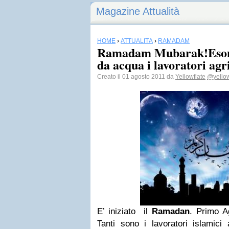
Magazine Attualità
HOME
›
ATTUALITÀ
›
RAMADAM
Ramadam Mubarak!Esoner
da acqua i lavoratori agr
Creato il 01 agosto 2011 da
Yellowflate
@yellow
E’ iniziato il
Ramadan
. Primo 
Tanti sono i lavoratori islamici 