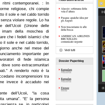
I suoi ultimi articoli
 ritmi contemporanei. : In
orme religiose, chi compie
Alassio: settimana della
vela d’altura
I
tto il sole e nel caldo torrido
Pasqua: qualche idea per
 senza violare regole. Lo ha
gli Auguri
te dell’Ucoii (Unione delle
Non trascuriamo le afte
della bocca
 e imam della moschea di
AMERICAN AIRLINES
eare che i fedeli islamici che
BRUXELLES:
comunicato urgente
to il sole e nel caldo torrido,
giorno anche nel mese del
Vedi tutti
unciamento importante per
avoratori di fede islamica
Dossier Paperblog
e dove sono extracomunitari
Ramadam
ati.” A renderlo noto è la
Attualità
ccedano incomprensioni tra
Ramadan
come invece è accaduto nei
Attualità
Firenze
Mete
nte dell’Ucoii, “la cosa
ita umana”. “E’ la persona
oscienza se, in particolari