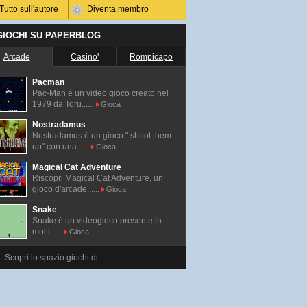
Tutto sull'autore
Diventa membro
 GIOCHI SU PAPERBLOG
Arcade
Casino'
Rompicapo
Pacman
Pac-Man é un video gioco creato nel
1979 da Toru......
Gioca
Nostradamus
Nostradamus è un gioco " shoot them
up" con una......
Gioca
Magical Cat Adventure
Riscopri Magical Cat Adventure, un
gioco d'arcade......
Gioca
Snake
Snake è un videogioco presente in
molti......
Gioca
Scopri lo spazio giochi di