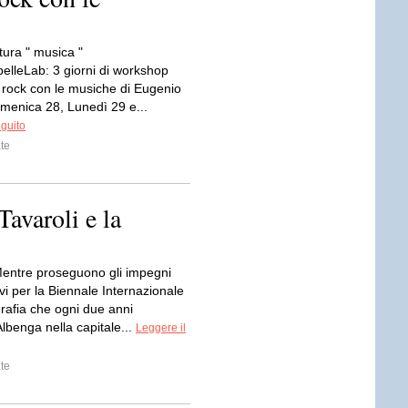
tura " musica "
elleLab: 3 giorni di workshop
a rock con le musiche di Eugenio
omenica 28, Lunedì 29 e...
eguito
te
Tavaroli e la
entre proseguono gli impegni
vi per la Biennale Internazionale
rafia che ogni due anni
lbenga nella capitale...
Leggere il
te