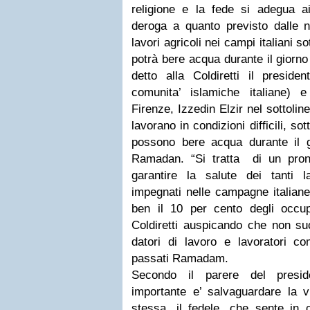
religione e la fede si adegua ai
deroga a quanto previsto dalle n
lavori agricoli nei campi italiani so
potrà bere acqua durante il giorno
detto alla Coldiretti il presiden
comunita’ islamiche italiane)
Firenze, Izzedin Elzir nel sottolin
lavorano in condizioni difficili, sot
possono bere acqua durante il 
Ramadan. “Si tratta di un pron
garantire la salute dei tanti l
impegnati nelle campagne italian
ben il 10 per cento degli occup
Coldiretti auspicando che non su
datori di lavoro e lavoratori 
passati Ramadam.
Secondo il parere del preside
importante e’ salvaguardare la v
stessa, il fedele, che sente in c