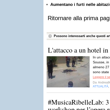
Aumentano i furti nelle abitazi
Ritornare alla prima pag
Possono interessarti anche questi art
L'attacco a un hotel in
In un attacc
Sousse, in
almeno 27
sono state 
Leggere il s
Da
Andrea8
ATTUALITÀ
,
#MusicaRibelleLab: 3 
workshop per l’opera r