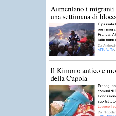
Aumentano i migranti 
una settimana di blocc
È passata l
per i migra
Francia. Al
tutto sono 
Da
Andrea8
ATTUALITÀ
,
Il Kimono antico e mo
della Cupola
Proseguono 
comuni di F
Fondazione
suo Istitut
Leggere il s
Da
Nippolan