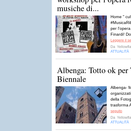
musiche di...
Home " cul
#MusicaRib
per l'oper
Finardi! D
Leggere il s
Da
Yellowfla
ATTUALITÀ
Albenga: Totto ok per 
Biennale
Albenga- M
organizzati
della Fotog
trasforma A
seguito
Da
Yellowfla
ATTUALITÀ