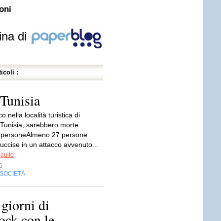
oni
ina di
icoli :
 Tunisia
o nella località turistica di
 Tunisia, sarebbero morte
 personeAlmeno 27 persone
uccise in un attacco avvenuto...
eguito
6
SOCIETÀ
giorni di
ock con le