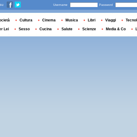
 su
Username
Password
ocietà
Cultura
Cinema
Musica
Libri
Viaggi
Tecnol
er Lei
Sesso
Cucina
Salute
Scienze
Media & Co