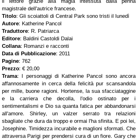
il lettore grazie alla magia intessuta dalla penna
magistrale dell'autrice francese.
Titolo
:
Gli scoiattoli di Central Park sono tristi il lunedì
Autore
: Katherine Pancol
Traduttore
: R.
Patriarca
Editore
: Baldini Castoldi Dalai
Collana
:
Romanzi e racconti
Data di Pubblicazione
:
2011
Pagine
:
762
Prezzo
: € 20,00
Trama
:
I personaggi di Katherine Pancol sono ancora
affannosamente in cerca della felicità pur scansandola
per mille, buone ragioni. Hortense, la sua sfacciataggine
e la carriera che decolla, l'odio ostinato per i
sentimentalismi e Dio sa quanta fatica per abbandonarsi
all'amore. Shirley, un valzer serrato tra relazioni
sbagliate che dura da troppo e ormai l'ha sfinita. E poi lei,
Josephine. Timidezza incurabile e maglioni sformati. Che
attraversa Parigi per prendersi cura di un fiore. Gary che