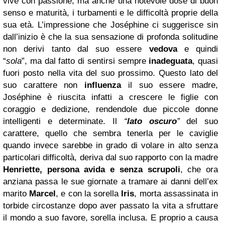
vive con passione, ma anche una notevole dose di buon
senso e maturità, i turbamenti e le difficoltà proprie della
sua età. L’impressione che Joséphine ci suggerisce sin
dall’inizio è che la sua sensazione di profonda solitudine
non derivi tanto dal suo essere
vedova
e quindi
“
sola
”, ma dal fatto di sentirsi sempre
inadeguata
, quasi
fuori posto nella vita del suo prossimo.
Questo lato del
suo carattere non
influenza
il suo essere madre,
Joséphine è riuscita infatti a crescere le figlie con
coraggio e dedizione, rendendole due piccole donne
intelligenti e determinate. Il
“
lato oscuro
”
del suo
carattere, quello che sembra tenerla per le caviglie
quando invece sarebbe in grado di volare in alto senza
particolari difficoltà, deriva dal suo rapporto con la madre
Henriette
, persona avida e senza scrupoli
, che ora
anziana passa le sue giornate a tramare ai danni dell’ex
marito
Marcel
, e con la sorella
Iris
, morta assassinata in
torbide circostanze dopo aver passato la vita a sfruttare
il mondo a suo favore, sorella inclusa. E proprio a causa