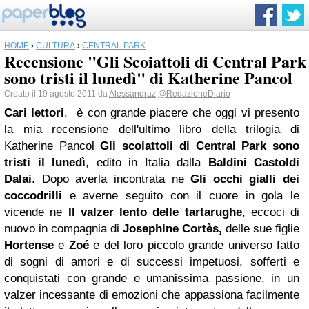
HOME
›
CULTURA
›
CENTRAL PARK
Recensione "Gli Scoiattoli di Central Park
sono tristi il lunedì" di Katherine Pancol
Creato il 19 agosto 2011 da
Alessandraz
@RedazioneDiario
Cari lettori
,
è con grande piacere che oggi vi presento
la mia recensione dell'ultimo libro della trilogia di
Katherine Pancol
Gli scoiattoli di
Central Park
sono
tristi il lunedì
, edito in Italia dalla
Baldini Castoldi
Dalai
. Dopo averla incontrata ne
Gli occhi gialli dei
coccodrilli
e averne seguito con il cuore in gola le
vicende ne
Il valzer lento delle tartarughe
, eccoci di
nuovo in compagnia di
Josephine Cortès,
delle sue figlie
Hortense
e
Zoé
e del loro piccolo grande universo fatto
di sogni di amori e di successi impetuosi, sofferti e
conquistati con grande e umanissima passione, in un
valzer incessante di emozioni che appassiona facilmente