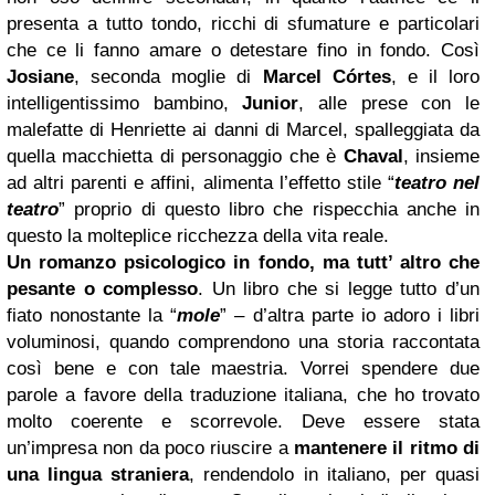
presenta a tutto tondo, ricchi di sfumature e particolari
che ce li fanno amare o detestare fino in fondo. Così
Josiane
, seconda moglie di
Marcel Córtes
, e il loro
intelligentissimo bambino,
Junior
, alle prese con le
malefatte di Henriette ai danni di Marcel, spalleggiata da
quella macchietta di personaggio che è
Chaval
, insieme
ad altri parenti e affini, alimenta l’effetto stile “
teatro nel
teatro
” proprio di questo libro che rispecchia anche in
questo la molteplice ricchezza della vita reale.
Un romanzo psicologico in fondo, ma tutt’ altro che
pesante o complesso
. Un libro che si legge tutto d’un
fiato nonostante la “
mole
” – d’altra parte io adoro i libri
voluminosi, quando comprendono una storia raccontata
così bene e con tale maestria. Vorrei spendere due
parole a favore della traduzione italiana, che ho trovato
molto coerente e scorrevole. Deve essere stata
un’impresa non da poco riuscire a
mantenere il ritmo di
una lingua straniera
, rendendolo in italiano, per quasi