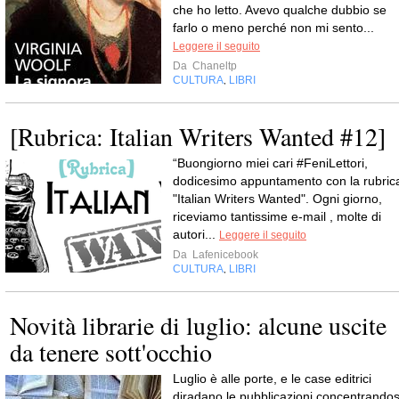
che ho letto. Avevo qualche dubbio se
farlo o meno perché non mi sento...
Leggere il seguito
Da
Chaneltp
CULTURA
LIBRI
,
[Rubrica: Italian Writers Wanted #12]
“Buongiorno miei cari #FeniLettori,
dodicesimo appuntamento con la rubric
"Italian Writers Wanted". Ogni giorno,
riceviamo tantissime e-mail , molte di
autori...
Leggere il seguito
Da
Lafenicebook
CULTURA
LIBRI
,
Novità librarie di luglio: alcune uscite
da tenere sott'occhio
Luglio è alle porte, e le case editrici
diradano le pubblicazioni concentrandos