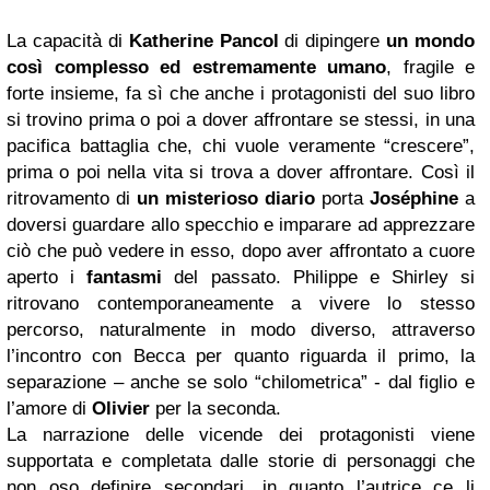
La capacità di
Katherine Pancol
di dipingere
un mondo
così complesso ed estremamente umano
, fragile e
forte insieme, fa sì che anche i protagonisti del suo libro
si trovino prima o poi a dover affrontare se stessi, in una
pacifica battaglia che, chi vuole veramente “crescere”,
prima o poi nella vita si trova a dover affrontare. Così il
ritrovamento di
un misterioso diario
porta
Joséphine
a
doversi guardare allo specchio e imparare ad apprezzare
ciò che può vedere in esso, dopo aver affrontato a cuore
aperto i
fantasmi
del passato. Philippe e Shirley si
ritrovano contemporaneamente a vivere lo stesso
percorso, naturalmente in modo diverso, attraverso
l’incontro con Becca per quanto riguarda il primo, la
separazione – anche se solo “chilometrica” - dal figlio e
l’amore di
Olivier
per la seconda.
La narrazione delle vicende dei protagonisti viene
supportata e completata dalle storie di personaggi che
non oso definire secondari, in quanto l’autrice ce li