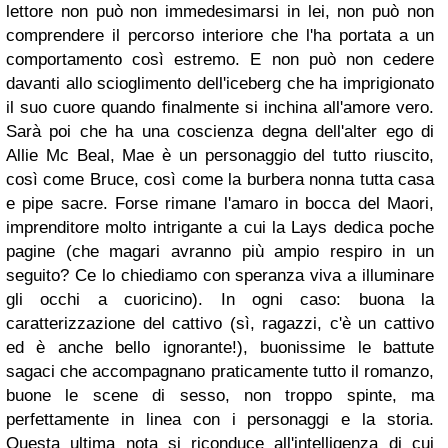
lettore non può non immedesimarsi in lei, non può non
comprendere il percorso interiore che l'ha portata a un
comportamento così estremo. E non può non cedere
davanti allo scioglimento dell'iceberg che ha imprigionato
il suo cuore quando finalmente si inchina all'amore vero.
Sarà poi che ha una coscienza degna dell'alter ego di
Allie Mc Beal, Mae è un personaggio del tutto riuscito,
così come Bruce, così come la burbera nonna tutta casa
e pipe sacre. Forse rimane l'amaro in bocca del Maori,
imprenditore molto intrigante a cui la Lays dedica poche
pagine (che magari avranno più ampio respiro in un
seguito? Ce lo chiediamo con speranza viva a illuminare
gli occhi a cuoricino). In ogni caso: buona la
caratterizzazione del cattivo (sì, ragazzi, c'è un cattivo
ed è anche bello ignorante!), buonissime le battute
sagaci che accompagnano praticamente tutto il romanzo,
buone le scene di sesso, non troppo spinte, ma
perfettamente in linea con i personaggi e la storia.
Questa ultima nota si riconduce all'intelligenza di cui