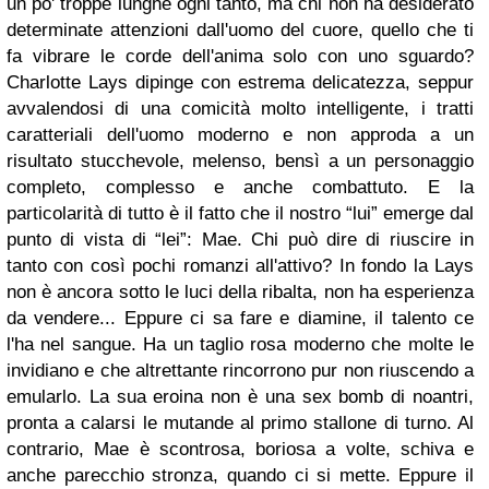
un po' troppe lunghe ogni tanto, ma chi non ha desiderato
determinate attenzioni dall'uomo del cuore, quello che ti
fa vibrare le corde dell'anima solo con uno sguardo?
Charlotte Lays dipinge con estrema delicatezza, seppur
avvalendosi di una comicità molto intelligente, i tratti
caratteriali dell'uomo moderno e non approda a un
risultato stucchevole, melenso, bensì a un personaggio
completo, complesso e anche combattuto. E la
particolarità di tutto è il fatto che il nostro “lui” emerge dal
punto di vista di “lei”: Mae. Chi può dire di riuscire in
tanto con così pochi romanzi all'attivo? In fondo la Lays
non è ancora sotto le luci della ribalta, non ha esperienza
da vendere... Eppure ci sa fare e diamine, il talento ce
l'ha nel sangue. Ha un taglio rosa moderno che molte le
invidiano e che altrettante rincorrono pur non riuscendo a
emularlo. La sua eroina non è una sex bomb di noantri,
pronta a calarsi le mutande al primo stallone di turno. Al
contrario, Mae è scontrosa, boriosa a volte, schiva e
anche parecchio stronza, quando ci si mette. Eppure il