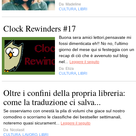
Da
Madeline
CULTURA
LIBRI
,
Clock Rewinders #17
Buona sera amici lettori,pensavate mi
fossi dimenticata eh!! No no, l'ultimo
giorno del mese qui si festeggia con un
recap di ciò che è avvenuto sul blog
nel...
Leggere il seguito
Da
Eliza
CULTURA
LIBRI
,
Oltre i confini della propria libreria:
come la traduzione ci salva...
Se osserviamo con onestà la pila di volumi che giace sul nostro
comodino o scorriamo le classifiche dei bestseller settimanali,
noteremo quasi sicurament...
Leggere il seguito
Da
Nicolasit
CULTURA
LAVORO
LIBRI
,
,