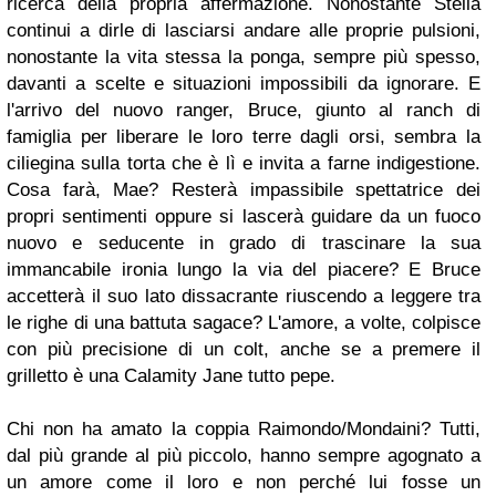
ricerca della propria affermazione. Nonostante Stella
continui a dirle di lasciarsi andare alle proprie pulsioni,
nonostante la vita stessa la ponga, sempre più spesso,
davanti a scelte e situazioni impossibili da ignorare. E
l'arrivo del nuovo ranger, Bruce, giunto al ranch di
famiglia per liberare le loro terre dagli orsi, sembra la
ciliegina sulla torta che è lì e invita a farne indigestione.
Cosa farà, Mae? Resterà impassibile spettatrice dei
propri sentimenti oppure si lascerà guidare da un fuoco
nuovo e seducente in grado di trascinare la sua
immancabile ironia lungo la via del piacere? E Bruce
accetterà il suo lato dissacrante riuscendo a leggere tra
le righe di una battuta sagace? L'amore, a volte, colpisce
con più precisione di un colt, anche se a premere il
grilletto è una Calamity Jane tutto pepe.
Chi non ha amato la coppia Raimondo/Mondaini? Tutti,
dal più grande al più piccolo, hanno sempre agognato a
un amore come il loro e non perché lui fosse un