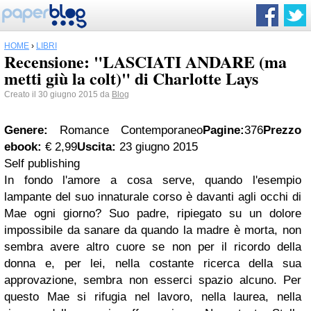
HOME
›
LIBRI
Recensione: "LASCIATI ANDARE (ma
metti giù la colt)" di Charlotte Lays
Creato il 30 giugno 2015 da
Blog
Genere:
Romance Contemporaneo
Pagine:
376
Prezzo
ebook:
€ 2,99
Uscita:
23 giugno 2015
Self publishing
In fondo l'amore a cosa serve, quando l'esempio
lampante del suo innaturale corso è davanti agli occhi di
Mae ogni giorno? Suo padre, ripiegato su un dolore
impossibile da sanare da quando la madre è morta, non
sembra avere altro cuore se non per il ricordo della
donna e, per lei, nella costante ricerca della sua
approvazione, sembra non esserci spazio alcuno. Per
questo Mae si rifugia nel lavoro, nella laurea, nella