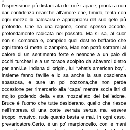
l'espressione più distaccata di cui è capace, pronta a non
dar confidenza neanche all'amore che, timido, tenta con
ogni mezzo di palesarsi e appropriarsi del suo gelo più
profondo. Che ha una ragione, come spesso accade,
profondamente radicata nel passato. Ma si sa, al cuor
non si comanda e, complice quel destino beffardo che
ogni tanto ci mette lo zampino, Mae non potrà sottrarsi al
calore di un sentimento forte e neanche a un paio di
occhi turchesi e a un torace scolpito da sbavarci dietro
per anni.
Lei indiana di origini, lui “what's american boy”,
insieme fanno faville e lo sa anche la sua coscienza
spassosa, e pure un po' zozzona,che non perde
occasione per rimarcarlo alla “capa” mentre scola litri di
mojito godendo della vista mozzafiato del bell'adone.
Bruce è l'uomo che tutte desiderano, quello che riesce
nell'impresa di una corte serrata senza mai essere
troppo invasivo, rude quanto basta e mai, in ogni caso,
prevaricatore.Certo, è un po' marpioncello, con le mani