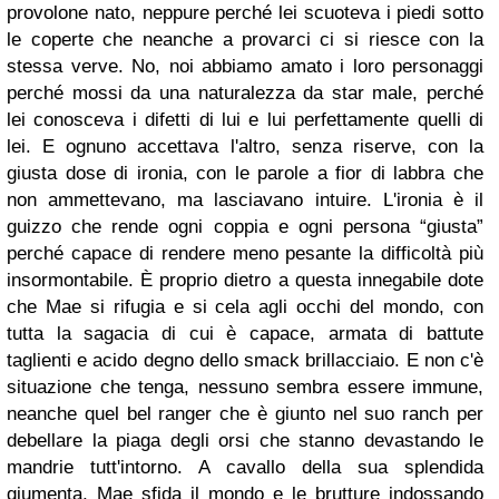
provolone nato, neppure perché lei scuoteva i piedi sotto
le coperte che neanche a provarci ci si riesce con la
stessa verve. No, noi abbiamo amato i loro personaggi
perché mossi da una naturalezza da star male, perché
lei conosceva i difetti di lui e lui perfettamente quelli di
lei. E ognuno accettava l'altro, senza riserve, con la
giusta dose di ironia, con le parole a fior di labbra che
non ammettevano, ma lasciavano intuire. L'ironia è il
guizzo che rende ogni coppia e ogni persona “giusta”
perché capace di rendere meno pesante la difficoltà più
insormontabile.
È proprio dietro a questa innegabile dote
che Mae si rifugia e si cela agli occhi del mondo, con
tutta la sagacia di cui è capace, armata di battute
taglienti e acido degno dello smack brillacciaio. E non c'è
situazione che tenga, nessuno sembra essere immune,
neanche quel bel ranger che è giunto nel suo ranch per
debellare la piaga degli orsi che stanno devastando le
mandrie tutt'intorno. A cavallo della sua splendida
giumenta, Mae sfida il mondo e le brutture indossando