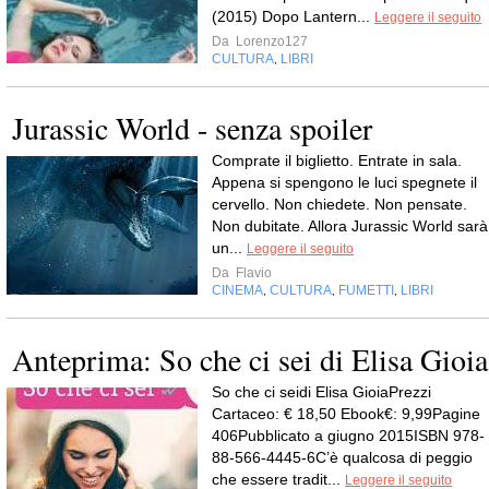
(2015) Dopo Lantern...
Leggere il seguito
Da
Lorenzo127
CULTURA
LIBRI
,
Jurassic World - senza spoiler
Comprate il biglietto. Entrate in sala.
Appena si spengono le luci spegnete il
cervello. Non chiedete. Non pensate.
Non dubitate. Allora Jurassic World sarà
un...
Leggere il seguito
Da
Flavio
CINEMA
CULTURA
FUMETTI
LIBRI
,
,
,
Anteprima: So che ci sei di Elisa Gioia
So che ci seidi Elisa GioiaPrezzi
Cartaceo: € 18,50 Ebook€: 9,99Pagine
406Pubblicato a giugno 2015ISBN 978-
88-566-4445-6C’è qualcosa di peggio
che essere tradit...
Leggere il seguito